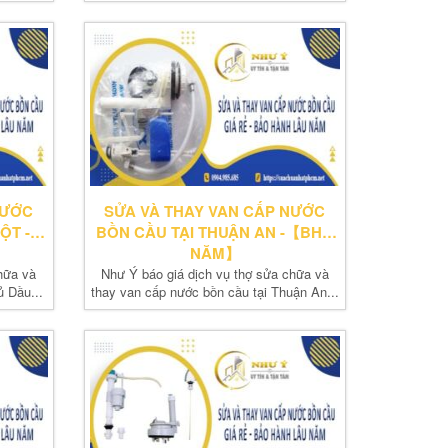
Dương...
NƯỚC
SỬA VÀ THAY VAN CẤP NƯỚC
ỘT -
BỒN CẦU TẠI THUẬN AN -【BH 2
NĂM】
hữa và
Như Ý báo giá dịch vụ thợ sửa chữa và
ủ Dầu...
thay van cấp nước bồn cầu tại Thuận An...