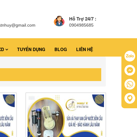
Hỗ Trợ 24/7 :
atnhuy@gmail.com
0904985685
XD
TUYỂN DỤNG
BLOG
LIÊN HỆ