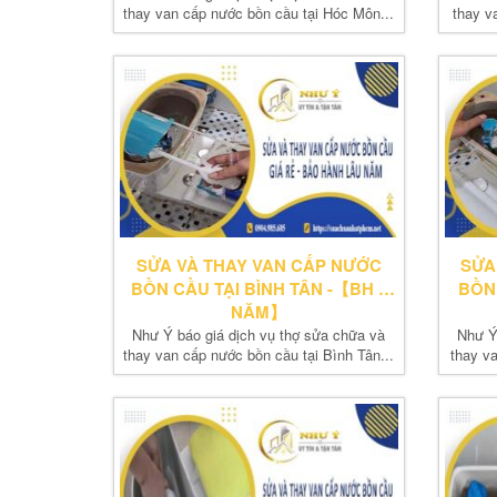
thay van cấp nước bồn cầu tại Hóc Môn...
thay v
SỬA VÀ THAY VAN CẤP NƯỚC
SỬA
BỒN CẦU TẠI BÌNH TÂN -【BH 2
BỒN 
NĂM】
Như Ý báo giá dịch vụ thợ sửa chữa và
Như Ý
thay van cấp nước bồn cầu tại Bình Tân...
thay va