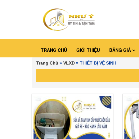
TRANG CHỦ
GIỚI THIỆU
BẢNG GIÁ
Trang Chủ
»
VLXD
»
THIẾT BỊ VỆ SINH