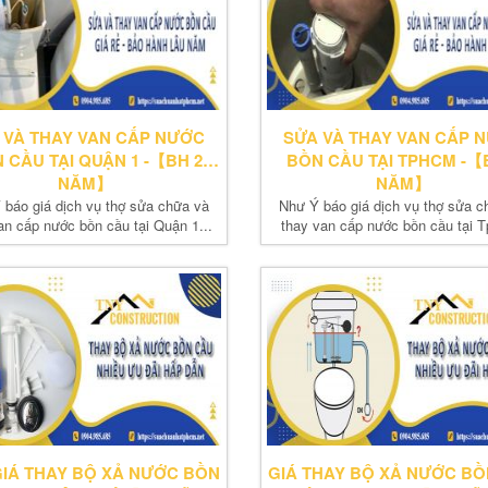
 VÀ THAY VAN CẤP NƯỚC
SỬA VÀ THAY VAN CẤP 
 CẦU TẠI QUẬN 1 -【BH 2
BỒN CẦU TẠI TPHCM -【
NĂM】
NĂM】
 báo giá dịch vụ thợ sửa chữa và
Như Ý báo giá dịch vụ thợ sửa c
an cấp nước bồn cầu tại Quận 1...
thay van cấp nước bồn cầu tại
Như...
IÁ THAY BỘ XẢ NƯỚC BỒN
GIÁ THAY BỘ XẢ NƯỚC B