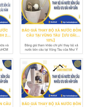
NƯỚC
BÁO GIÁ THAY BỘ XẢ NƯỚC BỒN
BH 2
CẦU TẠI VŨNG TÀU【ƯU ĐÃI
10%】
hữa và
Bảng giá tham khảo chi phí thay bộ xả
 TpHCM
nước bồn cầu tại Vũng Tàu của Như Ý
Bảng...
ỒN CẦU
BÁO GIÁ THAY BỘ XẢ NƯỚC BỒN