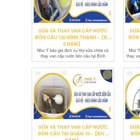
SỬA VÀ THAY VAN CẤP NƯỚC
SỬA
BỒN CẦU TẠI BÌNH THẠNH -【BH
BỒN 
2 NĂM】
Như Ý báo giá dịch vụ thợ sửa chữa và
Như Ý
thay van cấp nước bồn cầu tại Bình
thay va
Thạnh...
SỬA VÀ THAY VAN CẤP NƯỚC
SỬA
BỒN CẦU TẠI QUẬN 10 -【BH 2
BỒN