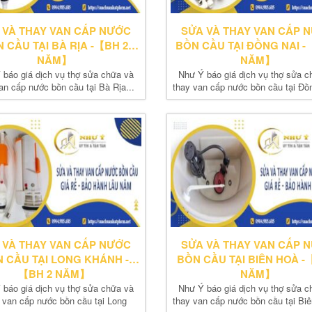
 VÀ THAY VAN CẤP NƯỚC
SỬA VÀ THAY VAN CẤP 
 CẦU TẠI BÀ RỊA -【BH 2
BỒN CẦU TẠI ĐỒNG NAI -
NĂM】
NĂM】
 báo giá dịch vụ thợ sửa chữa và
Như Ý báo giá dịch vụ thợ sửa c
an cấp nước bồn cầu tại Bà Rịa...
thay van cấp nước bồn cầu tại Đồn
 VÀ THAY VAN CẤP NƯỚC
SỬA VÀ THAY VAN CẤP 
 CẦU TẠI LONG KHÁNH -
BỒN CẦU TẠI BIÊN HOÀ -
【BH 2 NĂM】
NĂM】
 báo giá dịch vụ thợ sửa chữa và
Như Ý báo giá dịch vụ thợ sửa c
 van cấp nước bồn cầu tại Long
thay van cấp nước bồn cầu tại Biê