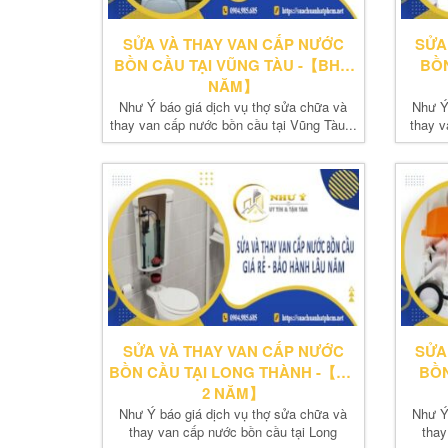
SỬA VÀ THAY VAN CẤP NƯỚC
SỬA
BỒN CẦU TẠI VŨNG TÀU -【BH 2
BỒN
NĂM】
Như Ý báo giá dịch vụ thợ sửa chữa và
Như Ý
thay van cấp nước bồn cầu tại Vũng Tàu...
thay v
SỬA VÀ THAY VAN CẤP NƯỚC
SỬA
BỒN CẦU TẠI LONG THÀNH -【BH
BỒN
2 NĂM】
Như Ý báo giá dịch vụ thợ sửa chữa và
Như Ý
thay van cấp nước bồn cầu tại Long
thay