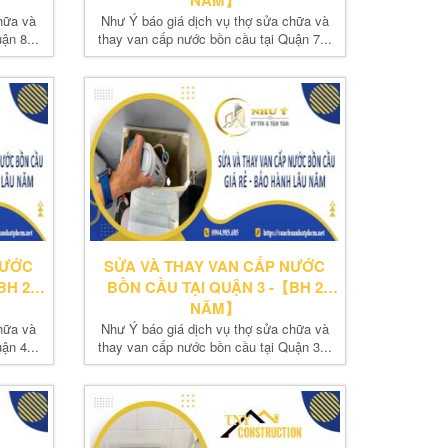
NĂM】
hữa và
Như Ý báo giá dịch vụ thợ sửa chữa và
ận 8...
thay van cấp nước bồn cầu tại Quận 7...
NƯỚC
SỬA VÀ THAY VAN CẤP NƯỚC
BH 2
BỒN CẦU TẠI QUẬN 3 -【BH 2
NĂM】
hữa và
Như Ý báo giá dịch vụ thợ sửa chữa và
ận 4...
thay van cấp nước bồn cầu tại Quận 3...