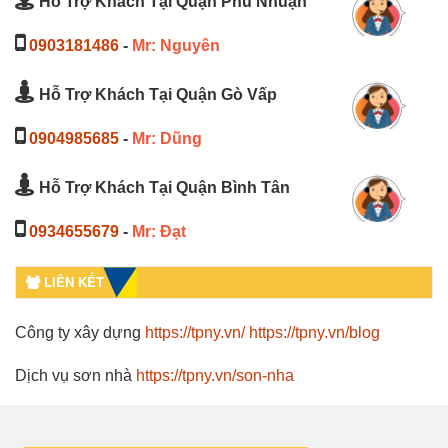
Hỗ Trợ Khách Tại Quận Phú Nhuận
0903181486
-
Mr: Nguyên
Hỗ Trợ Khách Tại Quận Gò Vấp
0904985685
-
Mr: Dũng
Hỗ Trợ Khách Tại Quận Bình Tân
0934655679
-
Mr: Đạt
LIÊN KẾT
Công ty xây dựng
https://tpny.vn/
https://tpny.vn/blog
Dịch vụ sơn nhà
https://tpny.vn/son-nha