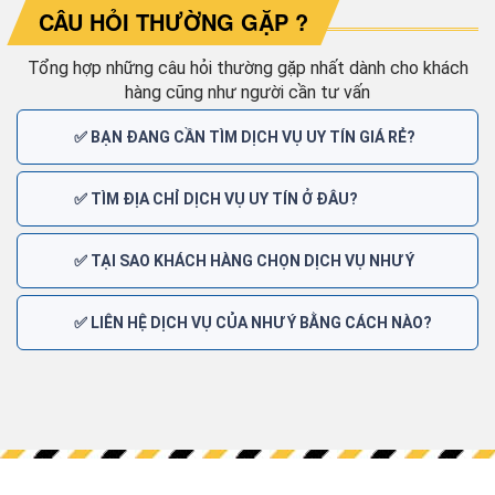
CÂU HỎI THƯỜNG GẶP ?
Tổng hợp những câu hỏi thường gặp nhất dành cho khách
hàng cũng như người cần tư vấn
✅ BẠN ĐANG CẦN TÌM DỊCH VỤ UY TÍN GIÁ RẺ?
✅ TÌM ĐỊA CHỈ DỊCH VỤ UY TÍN Ở ĐÂU?
✅ TẠI SAO KHÁCH HÀNG CHỌN DỊCH VỤ NHƯ Ý
✅ LIÊN HỆ DỊCH VỤ CỦA NHƯ Ý BẰNG CÁCH NÀO?