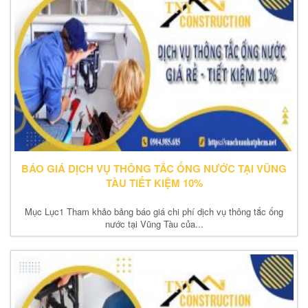
BÁO GIÁ DỊCH VỤ THÔNG TẮC ỐNG NƯỚC TẠI VŨNG
TÀU TIẾT KIỆM 10%
Mục Lục1 Tham khảo bảng báo giá chi phí dịch vụ thông tắc ống
nước tại Vũng Tàu của...