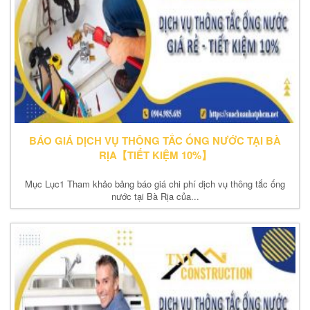
BÁO GIÁ DỊCH VỤ THÔNG TẮC ỐNG NƯỚC TẠI BÀ
RỊA【TIẾT KIỆM 10%】
Mục Lục1 Tham khảo bảng báo giá chi phí dịch vụ thông tắc ống
nước tại Bà Rịa của...