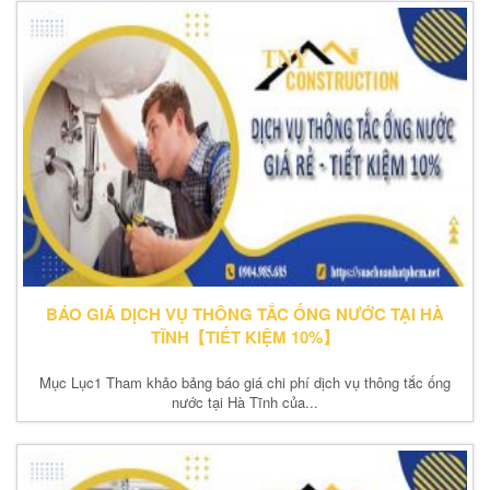
BÁO GIÁ DỊCH VỤ THÔNG TẮC ỐNG NƯỚC TẠI HÀ
TĨNH【TIẾT KIỆM 10%】
Mục Lục1 Tham khảo bảng báo giá chi phí dịch vụ thông tắc ống
nước tại Hà Tĩnh của...