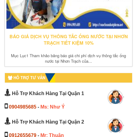
BÁO GIÁ DỊCH VỤ THÔNG TẮC ỐNG NƯỚC TẠI NHƠN
TRẠCH TIẾT KIỆM 10%
Mục Lục1 Tham khảo bảng báo giá chi phí dịch vụ thông tắc ống
nước tại Nhơn Trạch của...
HỖ TRỢ TƯ VẤN
Hỗ Trợ Khách Hàng Tại Quận 1
0904985685
-
Ms: Như Ý
Hỗ Trợ Khách Hàng Tại Quận 2
0912655679
-
Mr: Thuận