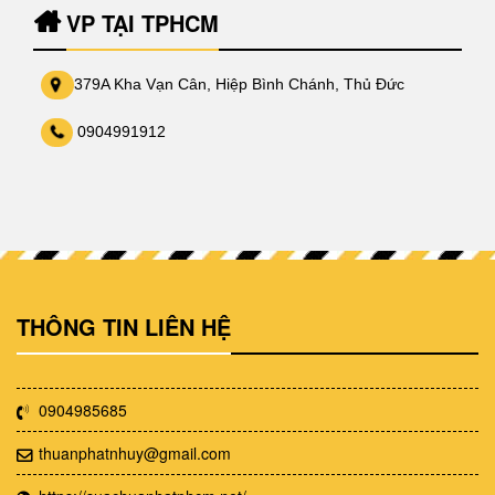
VP TẠI TPHCM
379A Kha Vạn Cân, Hiệp Bình Chánh, Thủ Đức
0904991912
THÔNG TIN LIÊN HỆ
0904985685
thuanphatnhuy@gmail.com