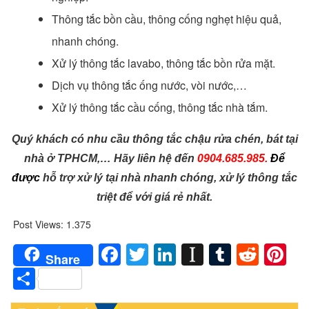
Thông tắc bồn cầu, thông cống nghẹt hiệu quả,
nhanh chóng.
Xử lý thông tắc lavabo, thông tắc bồn rửa mặt.
Dịch vụ thông tắc ống nước, vòi nước,…
Xử lý thông tắc cầu cống, thông tắc nhà tắm.
Quý khách có nhu cầu thông tắc chậu rửa chén, bát tại
nhà ở TPHCM,… Hãy liên hệ đến
0904.685.985.
Để
đ
ược
hỗ trợ xử lý tại nhà nhanh chóng, xử lý thông tắc
triệt để với giá rẻ nhất.
Post Views:
1.375
Facebook
Twitter
LinkedIn
Instapaper
Tumblr
Redd
Pi
Share
Share