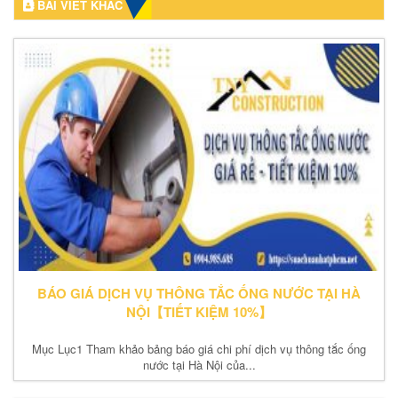
BÀI VIẾT KHÁC
BÁO GIÁ DỊCH VỤ THÔNG TẮC ỐNG NƯỚC TẠI HÀ
NỘI【TIẾT KIỆM 10%】
Mục Lục1 Tham khảo bảng báo giá chi phí dịch vụ thông tắc ống
nước tại Hà Nội của...