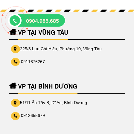
0904.985.685
VP TẠI VŨNG TÀU
225/3 Lưu Chí Hiếu, Phường 10, Vũng Tàu
0911676267
VP TẠI BÌNH DƯƠNG
51/11 Ấp Tây B, Dĩ An, Bình Dương
0912655679