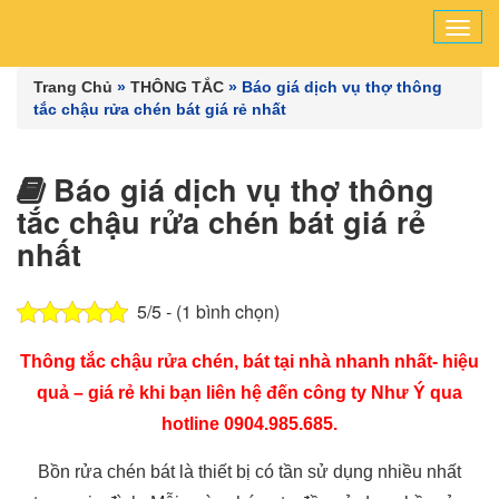
Tog
navi
Trang Chủ
»
THÔNG TẮC
»
Báo giá dịch vụ thợ thông
tắc chậu rửa chén bát giá rẻ nhất
Báo giá dịch vụ thợ thông
tắc chậu rửa chén bát giá rẻ
nhất
5/5 - (1 bình chọn)
Thông tắc chậu rửa chén, bát tại nhà nhanh nhất- hiệu
quả – giá rẻ khi bạn liên hệ đến công ty Như Ý qua
hotline 0904.985.685.
Bồn rửa chén bát là thiết bị có tần sử dụng nhiều nhất