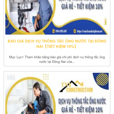
BÁO GIÁ DỊCH VỤ THÔNG TẮC ỐNG NƯỚC TẠI ĐỒNG
NAI【TIẾT KIỆM 10%】
Mục Lục1 Tham khảo bảng báo giá chi phí dịch vụ thông tắc ống
nước tại Đồng Nai của...