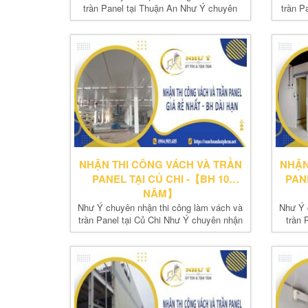
trần Panel tại Thuận An Như Ý chuyên
trần P
nhận thi...
NHẬN THI CÔNG VÁCH VÀ TRẦN
NHẬN
PANEL TẠI CỦ CHI -【BH 10
PAN
NĂM】
Như Ý chuyên nhận thi công làm vách và
Như Ý 
trần Panel tại Củ Chi Như Ý chuyên nhận
trần 
thi...