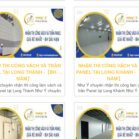
nhận thi...
thi...
 THI CÔNG VÁCH VÀ TRẦN
NHẬN THI CÔNG VÁCH VÀ
 TẠI LONG THÀNH -【BH 10
PANEL TẠI LONG KHÁNH -
NĂM】
NĂM】
chuyên nhận thi công làm vách và
Như Ý chuyên nhận thi công làm 
anel tại Long Thành Như Ý chuyên
trần Panel tại Long Khánh Như Ý
nhận thi...
nhận thi...