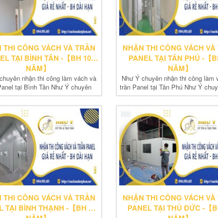
 THI CÔNG VÁCH VÀ TRẦN
NHẬN THI CÔNG VÁCH VÀ
EL TẠI BÌNH TÂN -【BH 10
PANEL TẠI TÂN PHÚ -【B
NĂM】
NĂM】
chuyên nhận thi công làm vách và
Như Ý chuyên nhận thi công làm 
Panel tại Bình Tân Như Ý chuyên
trần Panel tại Tân Phú Như Ý chu
nhận thi...
thi...
 THI CÔNG VÁCH VÀ TRẦN
NHẬN THI CÔNG VÁCH VÀ
L TẠI BÌNH THẠNH -【BH 10
PANEL TẠI THỦ ĐỨC -【B