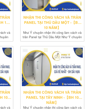
 TRẦN
NHẬN THI CÔNG VÁCH VÀ TRẦN
H 10
PANEL TẠI THỦ DẦU MỘT -【BH
10 NĂM】
vách và
Như Ý chuyên nhận thi công làm vách và
chuyên
trần Panel tại Thủ Dầu Một Như Ý chuyên
nhận...
 TRẦN
NHẬN THI CÔNG VÁCH VÀ TRẦN
H 10
PANEL TẠI TÂY NINH -【BH 10
NĂM】
vách và
Như Ý chuyên nhận thi công làm vách và