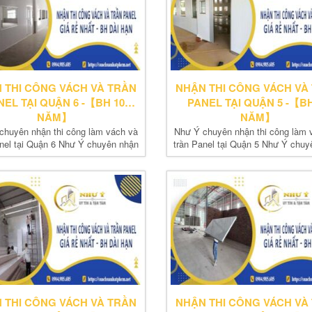
 THI CÔNG VÁCH VÀ TRẦN
NHẬN THI CÔNG VÁCH VÀ
NEL TẠI QUẬN 6 -【BH 10
PANEL TẠI QUẬN 5 -【BH
NĂM】
NĂM】
chuyên nhận thi công làm vách và
Như Ý chuyên nhận thi công làm 
anel tại Quận 6 Như Ý chuyên nhận
trần Panel tại Quận 5 Như Ý chuy
thi...
thi...
 THI CÔNG VÁCH VÀ TRẦN
NHẬN THI CÔNG VÁCH VÀ