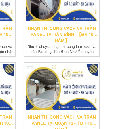
 TRẦN
NHẬN THI CÔNG VÁCH VÀ TRẦN
H 10
PANEL TẠI TÂN BÌNH -【BH 10
NĂM】
vách và
Như Ý chuyên nhận thi công làm vách và
yên nhận
trần Panel tại Tân Bình Như Ý chuyên
nhận thi...
 TRẦN
NHẬN THI CÔNG VÁCH VÀ TRẦN
H 10
PANEL TẠI QUẬN 12 -【BH 10