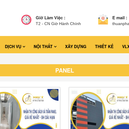
Giờ Làm Việc :
E mail :
T2 - CN Giờ Hành Chính
thuanph
DỊCH VỤ
NỘI THẤT
XÂY DỰNG
THIẾT KẾ
VL
PANEL