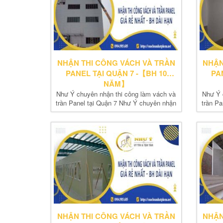
NHẬN THI CÔNG VÁCH VÀ TRẦN
NHẬN
PANEL TẠI QUẬN 7 -【BH 10
PA
NĂM】
Như Ý chuyên nhận thi công làm vách và
Như Ý 
trần Panel tại Quận 7 Như Ý chuyên nhận
trần P
thi...
NHẬN THI CÔNG VÁCH VÀ TRẦN
NHẬN