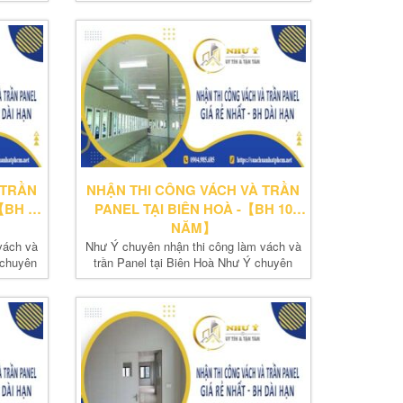
nhận thi...
 TRẦN
NHẬN THI CÔNG VÁCH VÀ TRẦN
【BH 10
PANEL TẠI BIÊN HOÀ -【BH 10
NĂM】
vách và
Như Ý chuyên nhận thi công làm vách và
 chuyên
trần Panel tại Biên Hoà Như Ý chuyên
nhận thi...