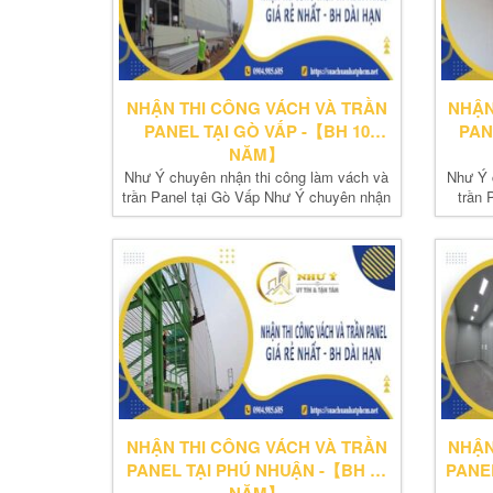
NHẬN THI CÔNG VÁCH VÀ TRẦN
NHẬN
PANEL TẠI GÒ VẤP -【BH 10
PAN
NĂM】
Như Ý chuyên nhận thi công làm vách và
Như Ý 
trần Panel tại Gò Vấp Như Ý chuyên nhận
trần 
thi...
NHẬN THI CÔNG VÁCH VÀ TRẦN
NHẬN
PANEL TẠI PHÚ NHUẬN -【BH 10
PANE