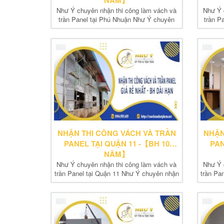
NĂM】
Như Ý chuyên nhận thi công làm vách và
Như Ý 
trần Panel tại Phú Nhuận Như Ý chuyên
trần P
nhận thi...
NHẬN THI CÔNG VÁCH VÀ TRẦN
NHẬN
PANEL TẠI QUẬN 11 -【BH 10
PAN
NĂM】
Như Ý chuyên nhận thi công làm vách và
Như Ý 
trần Panel tại Quận 11 Như Ý chuyên nhận
trần Pa
thi...