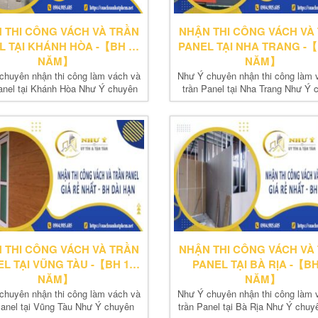
 THI CÔNG VÁCH VÀ TRẦN
NHẬN THI CÔNG VÁCH VÀ
L TẠI KHÁNH HÒA -【BH 10
PANEL TẠI NHA TRANG -【
NĂM】
NĂM】
chuyên nhận thi công làm vách và
Như Ý chuyên nhận thi công làm 
anel tại Khánh Hòa Như Ý chuyên
trần Panel tại Nha Trang Như Ý 
nhận thi...
nhận thi...
 THI CÔNG VÁCH VÀ TRẦN
NHẬN THI CÔNG VÁCH VÀ
L TẠI VŨNG TÀU -【BH 10
PANEL TẠI BÀ RỊA -【BH
NĂM】
NĂM】
chuyên nhận thi công làm vách và
Như Ý chuyên nhận thi công làm 
Panel tại Vũng Tàu Như Ý chuyên
trần Panel tại Bà Rịa Như Ý chuy