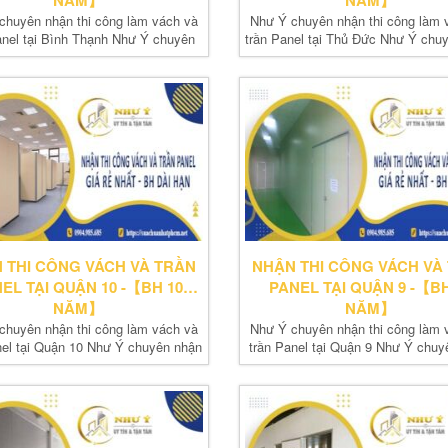
NĂM】
NĂM】
chuyên nhận thi công làm vách và
Như Ý chuyên nhận thi công làm 
anel tại Bình Thạnh Như Ý chuyên
trần Panel tại Thủ Đức Như Ý chu
nhận thi...
thi...
 THI CÔNG VÁCH VÀ TRẦN
NHẬN THI CÔNG VÁCH VÀ
EL TẠI QUẬN 10 -【BH 10
PANEL TẠI QUẬN 9 -【BH
NĂM】
NĂM】
chuyên nhận thi công làm vách và
Như Ý chuyên nhận thi công làm 
nel tại Quận 10 Như Ý chuyên nhận
trần Panel tại Quận 9 Như Ý chuy
thi...
thi...