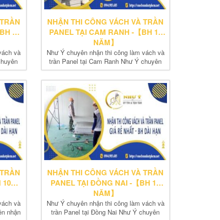
 TRẦN
NHẬN THI CÔNG VÁCH VÀ TRẦN
BH 10
PANEL TẠI CAM RANH -【BH 10
NĂM】
vách và
Như Ý chuyên nhận thi công làm vách và
chuyên
trần Panel tại Cam Ranh Như Ý chuyên
nhận thi...
 TRẦN
NHẬN THI CÔNG VÁCH VÀ TRẦN
 10
PANEL TẠI ĐỒNG NAI -【BH 10
NĂM】
vách và
Như Ý chuyên nhận thi công làm vách và
ên nhận
trần Panel tại Đồng Nai Như Ý chuyên