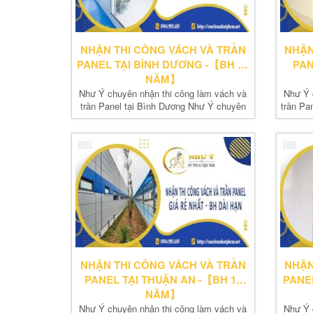
NHẬN THI CÔNG VÁCH VÀ TRẦN
NHẬN
PANEL TẠI BÌNH DƯƠNG -【BH 10
PAN
NĂM】
Như Ý chuyên nhận thi công làm vách và
Như Ý 
trần Panel tại Bình Dương Như Ý chuyên
trần Pa
nhận thi...
NHẬN THI CÔNG VÁCH VÀ TRẦN
NHẬN
PANEL TẠI THUẬN AN -【BH 10
PANEL
NĂM】
Như Ý chuyên nhận thi công làm vách và
Như Ý 