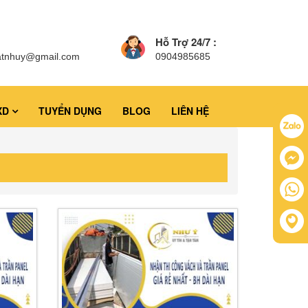
Hỗ Trợ 24/7 :
atnhuy@gmail.com
0904985685
XD
TUYỂN DỤNG
BLOG
LIÊN HỆ