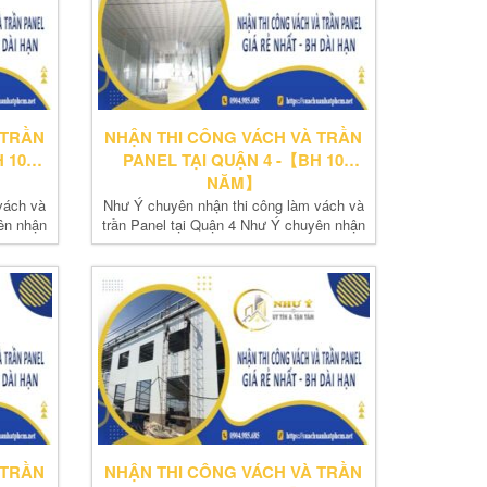
 TRẦN
NHẬN THI CÔNG VÁCH VÀ TRẦN
 10
PANEL TẠI QUẬN 4 -【BH 10
NĂM】
vách và
Như Ý chuyên nhận thi công làm vách và
ên nhận
trần Panel tại Quận 4 Như Ý chuyên nhận
thi...
 TRẦN
NHẬN THI CÔNG VÁCH VÀ TRẦN