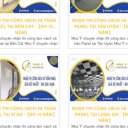
 THI CÔNG VÁCH VÀ TRẦN
NHẬN THI CÔNG VÁCH VÀ
EL TẠI BẾN CÁT -【BH 10
PANEL TẠI TÂN UYÊN -【B
NĂM】
NĂM】
chuyên nhận thi công làm vách và
Như Ý chuyên nhận thi công làm 
nel tại Bến Cát Như Ý chuyên nhận
trần Panel tại Tân Uyên Như Ý 
thi...
nhận thi...
 THI CÔNG VÁCH VÀ TRẦN
NHẬN THI CÔNG VÁCH VÀ
 TẠI DĨ AN -【BH 10 NĂM】
PANEL TẠI LONG AN -【B
NĂM】
chuyên nhận thi công làm vách và
Như Ý chuyên nhận thi công làm 