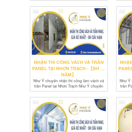
nhận thi...
NHẬN THI CÔNG VÁCH VÀ TRẦN
NHẬN
PANEL TẠI NHƠN TRẠCH -【BH 10
PANEL
NĂM】
Như Ý chuyên nhận thi công làm vách và
Như Ý 
trần Panel tại Nhơn Trạch Như Ý chuyên
trần P
nhận thi...