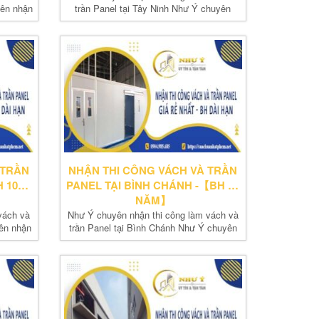
yên nhận
trần Panel tại Tây Ninh Như Ý chuyên
nhận thi...
 TRẦN
NHẬN THI CÔNG VÁCH VÀ TRẦN
 10
PANEL TẠI BÌNH CHÁNH -【BH 10
NĂM】
vách và
Như Ý chuyên nhận thi công làm vách và
yên nhận
trần Panel tại Bình Chánh Như Ý chuyên
nhận thi...