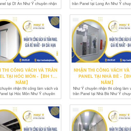
anel tại Dĩ An Như Ý chuyên nhận
trần Panel tại Long An Như Ý chu
thi...
thi...
 THI CÔNG VÁCH VÀ TRẦN
NHẬN THI CÔNG VÁCH VÀ
EL TẠI HÓC MÔN -【BH 10
PANEL TẠI NHÀ BÈ -【BH
NĂM】
NĂM】
chuyên nhận thi công làm vách và
Như Ý chuyên nhận thi công làm 
Panel tại Hóc Môn Như Ý chuyên
trần Panel tại Nhà Bè Như Ý chu
nhận thi...
thi...