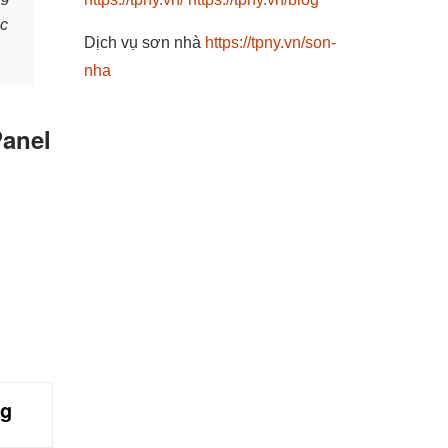
ác
Dịch vụ sơn nhà
https://tpny.vn/son-
nha
Panel
ng