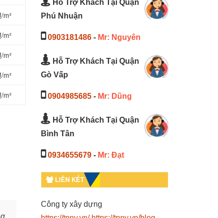
Hỗ Trợ Khách Tại Quận
₫/m²
Phú Nhuận
₫/m²
0903181486
-
Mr: Nguyên
₫/m²
Hỗ Trợ Khách Tại Quận
₫/m²
Gò Vấp
₫/m²
0904985685
-
Mr: Dũng
Hỗ Trợ Khách Tại Quận
Bình Tân
0934655679
-
Mr: Đạt
LIÊN KẾT
Công ty xây dựng
ng
https://tpny.vn/
https://tpny.vn/blog