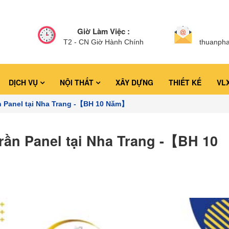
Giờ Làm Việc :
T2 - CN Giờ Hành Chính
thuanph
DỊCH VỤ
NỘI THẤT
XÂY DỰNG
THIẾT KẾ
VL
ần Panel tại Nha Trang -【BH 10 Năm】
rần Panel tại Nha Trang -【BH 10