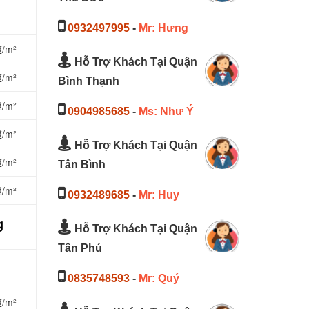
0932497995
-
Mr: Hưng
₫/m²
Hỗ Trợ Khách Tại Quận
₫/m²
Bình Thạnh
₫/m²
0904985685
-
Ms: Như Ý
₫/m²
Hỗ Trợ Khách Tại Quận
₫/m²
Tân Bình
₫/m²
0932489685
-
Mr: Huy
g
Hỗ Trợ Khách Tại Quận
Tân Phú
0835748593
-
Mr: Quý
₫/m²