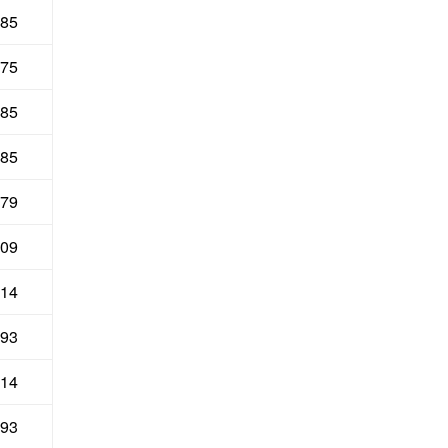
685
975
685
685
679
509
514
593
514
593