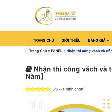
TRANG CHỦ
GIỚI THIỆU
BẢNG GIÁ
Trang Chủ
»
PANEL
»
Nhận thi công vách và tr
Nhận thi công vách và t
Năm】
5/5 - (1 bình chọn)