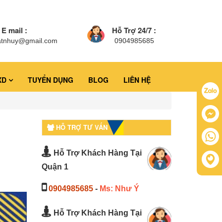
E mail :
Hỗ Trợ 24/7 :
atnhuy@gmail.com
0904985685
XD
TUYỂN DỤNG
BLOG
LIÊN HỆ
HỖ TRỢ TƯ VẤN
Hỗ Trợ Khách Hàng Tại
Quận 1
0904985685
-
Ms: Như Ý
Hỗ Trợ Khách Hàng Tại