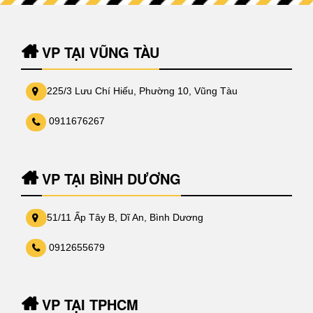
VP TẠI VŨNG TÀU
225/3 Lưu Chí Hiếu, Phường 10, Vũng Tàu
0911676267
VP TẠI BÌNH DƯƠNG
51/11 Ấp Tây B, Dĩ An, Bình Dương
0912655679
VP TẠI TPHCM