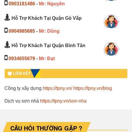
0903181486
-
Mr: Nguyên
Hỗ Trợ Khách Tại Quận Gò Vấp
0904985685
-
Mr: Dũng
Hỗ Trợ Khách Tại Quận Bình Tân
0934655679
-
Mr: Đạt
LIÊN KẾT
Công ty xây dựng
https://tpny.vn/
https://tpny.vn/blog
Dịch vụ sơn nhà
https://tpny.vn/son-nha
CÂU HỎI THƯỜNG GẶP ?