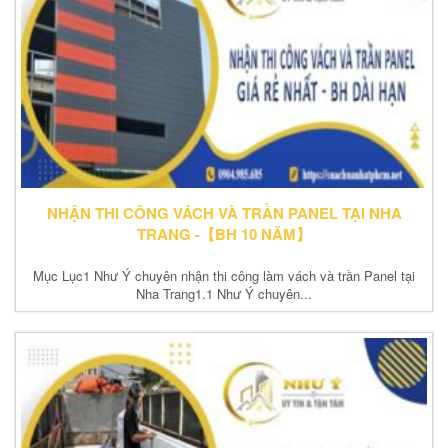
NHẬN THI CÔNG VÁCH VÀ TRẦN PANEL TẠI NHA
TRANG -【BH 10 NĂM】
Mục Lục1 Như Ý chuyên nhận thi công làm vách và trần Panel tại
Nha Trang1.1 Như Ý chuyên...