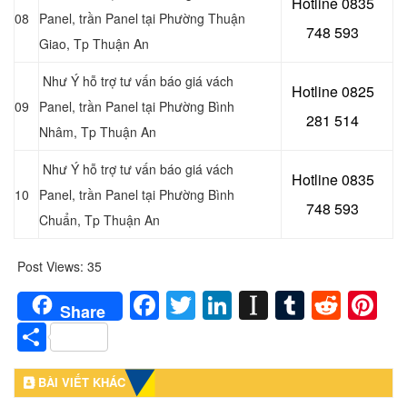
Hotline 0
835
08
Panel, trần Panel tại Phường Thuận
748 593
Giao
, Tp Thuận An
Như Ý hỗ trợ tư vấn báo giá vách
Hotline 0
825
09
Panel, trần Panel tại Phường Bình
281 514
Nhâm
, Tp Thuận An
Như Ý hỗ trợ tư vấn báo giá vách
Hotline 0
835
10
Panel, trần Panel tại Phường Bình
748 593
Chuẩn
, Tp Thuận An
Post Views:
35
Facebook
Twitter
LinkedIn
Instapaper
Tumblr
Redd
Pi
Share
Share
BÀI VIẾT KHÁC