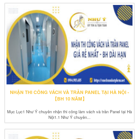
NHẬN THI CÔNG VÁCH VÀ TRẦN PANEL TẠI HÀ NỘI -
【BH 10 NĂM】
Mục Lục1 Như Ý chuyên nhận thi công làm vách và trần Panel tại Hà
Nội1.1 Như Ý chuyên...