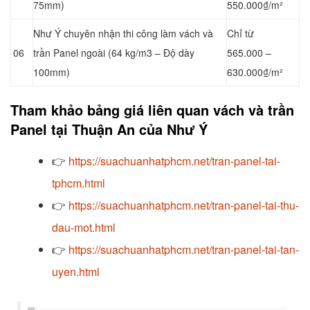
75mm)
550.000₫/m²
Như Ý chuyên nhận thi công làm vách và
Chỉ từ
06
trần Panel
ngoài (64 kg/m3 – Độ dày
565.000 –
100mm)
630.000₫/m²
Tham khảo bảng giá liên quan vách và trần
Panel tại Thuận An của Như Ý
👉
https://suachuanhatphcm.net/tran-panel-tai-
tphcm.html
👉
https://suachuanhatphcm.net/tran-panel-tai-thu-
dau-mot.html
👉
https://suachuanhatphcm.net/tran-panel-tai-tan-
uyen.html