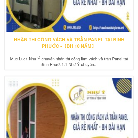
NHẬN THI CÔNG VÁCH VÀ TRẦN PANEL TẠI BÌNH
PHƯỚC -【BH 10 NĂM】
Mục Lục1 Như Ý chuyên nhận thi công làm vách và trần Panel tại
Bình Phước1.1 Như Ý chuyên...