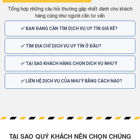
Tổng hợp những câu hỏi thường gặp nhất dành cho khách
hàng cũng như người cần tư vấn
✅ BẠN ĐANG CẦN TÌM DỊCH VỤ UY TÍN GIÁ RẺ?
✅ TÌM ĐỊA CHỈ DỊCH VỤ UY TÍN Ở ĐÂU?
✅ TẠI SAO KHÁCH HÀNG CHỌN DỊCH VỤ NHƯ Ý
✅ LIÊN HỆ DỊCH VỤ CỦA NHƯ Ý BẰNG CÁCH NÀO?
TẠI SAO QUÝ KHÁCH NÊN CHỌN CHÚNG