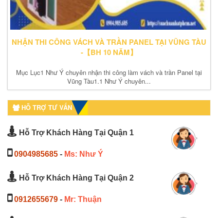
NHẬN THI CÔNG VÁCH VÀ TRẦN PANEL TẠI VŨNG TÀU
-【BH 10 NĂM】
Mục Lục1 Như Ý chuyên nhận thi công làm vách và trần Panel tại
Vũng Tàu1.1 Như Ý chuyên...
HỖ TRỢ TƯ VẤN
Hỗ Trợ Khách Hàng Tại Quận 1
0904985685
-
Ms: Như Ý
Hỗ Trợ Khách Hàng Tại Quận 2
0912655679
-
Mr: Thuận