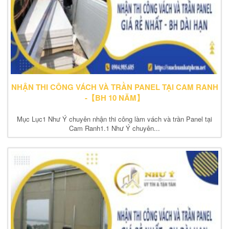
NHẬN THI CÔNG VÁCH VÀ TRẦN PANEL TẠI CAM RANH
-【BH 10 NĂM】
Mục Lục1 Như Ý chuyên nhận thi công làm vách và trần Panel tại
Cam Ranh1.1 Như Ý chuyên...