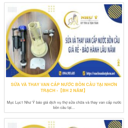
SỬA VÀ THAY VAN CẤP NƯỚC BỒN CẦU TẠI NHƠN
TRẠCH -【BH 2 NĂM】
Mục Lục1 Như Ý báo giá dịch vụ thợ sửa chữa và thay van cấp nước
bồn cầu tại...