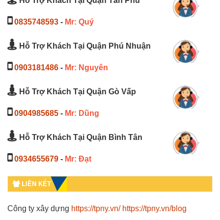
Hỗ Trợ Khách Tại Quận Tân Phú
0835748593
-
Mr: Quý
Hỗ Trợ Khách Tại Quận Phú Nhuận
0903181486
-
Mr: Nguyên
Hỗ Trợ Khách Tại Quận Gò Vấp
0904985685
-
Mr: Dũng
Hỗ Trợ Khách Tại Quận Bình Tân
0934655679
-
Mr: Đạt
LIÊN KẾT
Công ty xây dựng
https://tpny.vn/
https://tpny.vn/blog