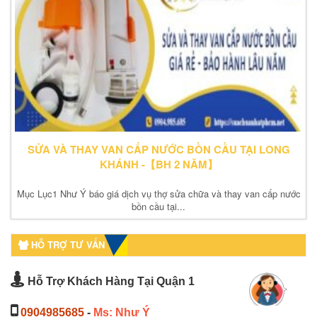
SỬA VÀ THAY VAN CẤP NƯỚC BỒN CẦU TẠI LONG
KHÁNH -【BH 2 NĂM】
Mục Lục1 Như Ý báo giá dịch vụ thợ sửa chữa và thay van cấp nước
bồn cầu tại...
HỖ TRỢ TƯ VẤN
Hỗ Trợ Khách Hàng Tại Quận 1
0904985685
-
Ms: Như Ý