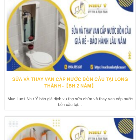
SỬA VÀ THAY VAN CẤP NƯỚC BỒN CẦU TẠI LONG
THÀNH -【BH 2 NĂM】
Mục Lục1 Như Ý báo giá dịch vụ thợ sửa chữa và thay van cấp nước
bồn cầu tại...