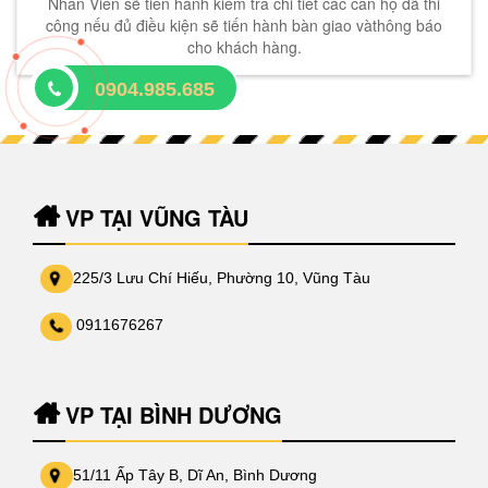
Nhân Viên sẽ tiến hành kiểm tra chi tiết các căn hộ đã thi
công nếu đủ điều kiện sẽ tiến hành bàn giao vàthông báo
cho khách hàng.
0904.985.685
VP TẠI VŨNG TÀU
225/3 Lưu Chí Hiếu, Phường 10, Vũng Tàu
0911676267
VP TẠI BÌNH DƯƠNG
51/11 Ấp Tây B, Dĩ An, Bình Dương