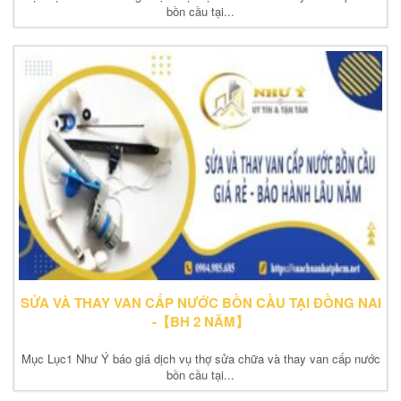
bồn cầu tại...
SỬA VÀ THAY VAN CẤP NƯỚC BỒN CẦU TẠI ĐỒNG NAI
-【BH 2 NĂM】
Mục Lục1 Như Ý báo giá dịch vụ thợ sửa chữa và thay van cấp nước
bồn cầu tại...