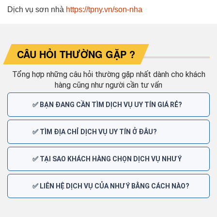
Dịch vụ sơn nhà
https://tpny.vn/son-nha
CÂU HỎI THƯỜNG GẶP ?
Tổng hợp những câu hỏi thường gặp nhất dành cho khách
hàng cũng như người cần tư vấn
✅ BẠN ĐANG CẦN TÌM DỊCH VỤ UY TÍN GIÁ RẺ?
✅ TÌM ĐỊA CHỈ DỊCH VỤ UY TÍN Ở ĐÂU?
✅ TẠI SAO KHÁCH HÀNG CHỌN DỊCH VỤ NHƯ Ý
✅ LIÊN HỆ DỊCH VỤ CỦA NHƯ Ý BẰNG CÁCH NÀO?