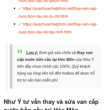
nuoc-bon-cau-tai-tphcm.html
✅
https://suachuanhatphcm.net/thay-van-cap-
nuoc-bon-cau-tai-cu-chi.html
✅
https://suachuanhatphcm.net/thay-van-cap-
nuoc-bon-cau-tai-tay-ninh.html
Lưu ý:
Đơn giá sửa chữa và
thay van
cấp nước bồn cầu tại Hóc Môn
của Như Ý
trên đây chưa chính xác 100%. Quý khách
hàng vui lòng liên hệ đến hotline để được hỗ
trợ tư vấn báo miễn phí.
Như Ý tư vấn thay và sửa van cấp
nước bồn cầu tại Hóc Môn