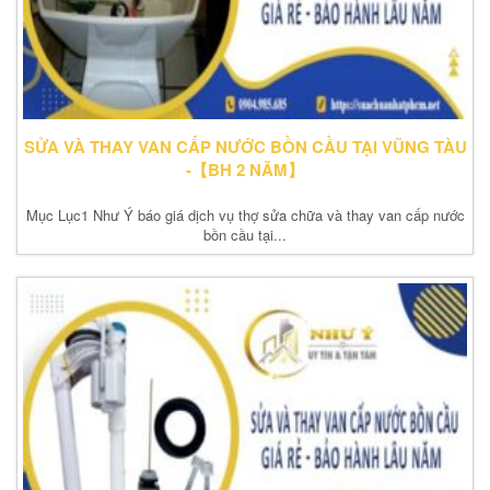
SỬA VÀ THAY VAN CẤP NƯỚC BỒN CẦU TẠI VŨNG TÀU
-【BH 2 NĂM】
Mục Lục1 Như Ý báo giá dịch vụ thợ sửa chữa và thay van cấp nước
bồn cầu tại...