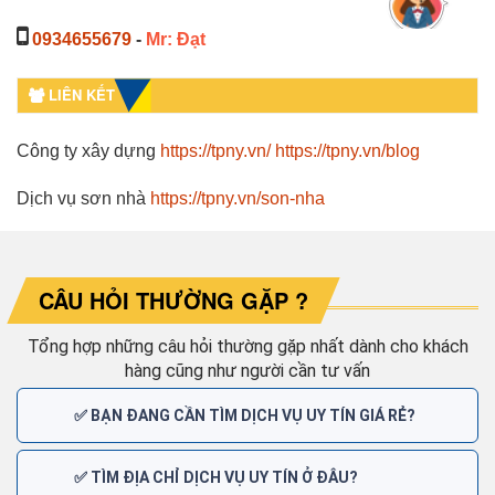
0934655679
-
Mr: Đạt
LIÊN KẾT
Công ty xây dựng
https://tpny.vn/
https://tpny.vn/blog
Dịch vụ sơn nhà
https://tpny.vn/son-nha
CÂU HỎI THƯỜNG GẶP ?
Tổng hợp những câu hỏi thường gặp nhất dành cho khách
hàng cũng như người cần tư vấn
✅ BẠN ĐANG CẦN TÌM DỊCH VỤ UY TÍN GIÁ RẺ?
✅ TÌM ĐỊA CHỈ DỊCH VỤ UY TÍN Ở ĐÂU?