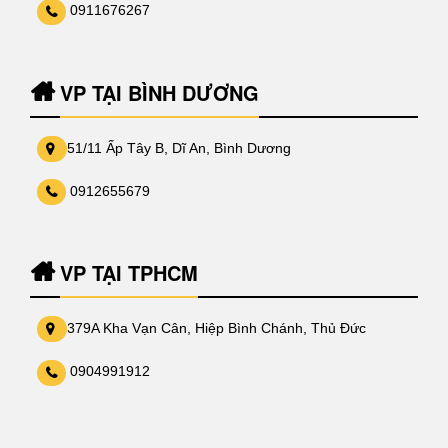
0911676267
VP TẠI BÌNH DƯƠNG
51/11 Ấp Tây B, Dĩ An, Bình Dương
0912655679
VP TẠI TPHCM
379A Kha Vạn Cân, Hiệp Bình Chánh, Thủ Đức
0904991912