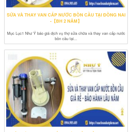
SỬA VÀ THAY VAN CẤP NƯỚC BỒN CẦU TẠI ĐỒNG NAI
-【BH 2 NĂM】
Mục Lục1 Như Ý báo giá dịch vụ thợ sửa chữa và thay van cấp nước
bồn cầu tại...