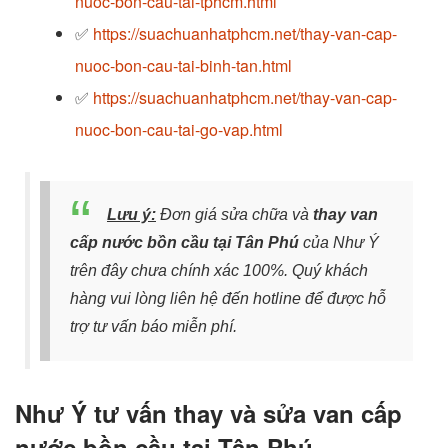
nuoc-bon-cau-tai-tphcm.html
✅
https://suachuanhatphcm.net/thay-van-cap-
nuoc-bon-cau-tai-binh-tan.html
✅
https://suachuanhatphcm.net/thay-van-cap-
nuoc-bon-cau-tai-go-vap.html
Lưu ý:
Đơn giá sửa chữa và
thay van
cấp nước bồn cầu tại Tân Phú
của Như Ý
trên đây chưa chính xác 100%. Quý khách
hàng vui lòng liên hệ đến hotline để được hỗ
trợ tư vấn báo miễn phí.
Như Ý tư vấn thay và sửa van cấp
nước bồn cầu tại Tân Phú