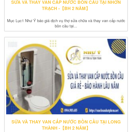
SỬA VÀ THAY VAN CẤP NƯỚC BỒN CẦU TẠI NHƠN
TRẠCH -【BH 2 NĂM】
Mục Lục1 Như Ý báo giá dịch vụ thợ sửa chữa và thay van cấp nước
bồn cầu tại...
SỬA VÀ THAY VAN CẤP NƯỚC BỒN CẦU TẠI LONG
THÀNH -【BH 2 NĂM】