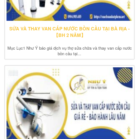
SỬA VÀ THAY VAN CẤP NƯỚC BỒN CẦU TẠI BÀ RỊA -
【BH 2 NĂM】
Mục Lục1 Như Ý báo giá dịch vụ thợ sửa chữa và thay van cấp nước
bồn cầu tại...