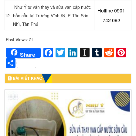
Như Ý tư vấn thay và sửa van cấp nước
Hotline 0901
12
bồn cầu tại
Trương Vĩnh Ký, P. Tân Sơn
742 092
Nhì, Tân Phú
Post Views:
21
Facebook
Twitter
LinkedIn
Instapaper
Tumblr
Redd
Pi
Share
Share
BÀI VIẾT KHÁC