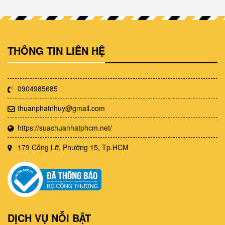
THÔNG TIN LIÊN HỆ
0904985685
thuanphatnhuy@gmail.com
https://suachuanhatphcm.net/
179 Cống Lỡ, Phường 15, Tp.HCM
DỊCH VỤ NỖI BẬT