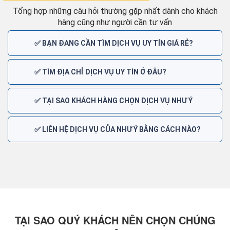
Tổng hợp những câu hỏi thường gặp nhất dành cho khách
hàng cũng như người cần tư vấn
✅ BẠN ĐANG CẦN TÌM DỊCH VỤ UY TÍN GIÁ RẺ?
✅ TÌM ĐỊA CHỈ DỊCH VỤ UY TÍN Ở ĐÂU?
✅ TẠI SAO KHÁCH HÀNG CHỌN DỊCH VỤ NHƯ Ý
✅ LIÊN HỆ DỊCH VỤ CỦA NHƯ Ý BẰNG CÁCH NÀO?
TẠI SAO QUÝ KHÁCH NÊN CHỌN CHÚNG