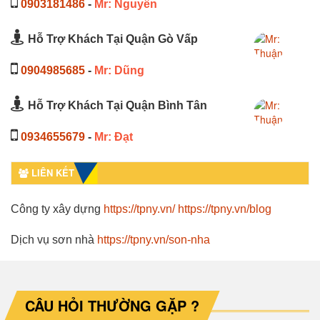
0903181486
-
Mr: Nguyên
Hỗ Trợ Khách Tại Quận Gò Vấp
0904985685
-
Mr: Dũng
Hỗ Trợ Khách Tại Quận Bình Tân
0934655679
-
Mr: Đạt
LIÊN KẾT
Công ty xây dựng
https://tpny.vn/
https://tpny.vn/blog
Dịch vụ sơn nhà
https://tpny.vn/son-nha
CÂU HỎI THƯỜNG GẶP ?