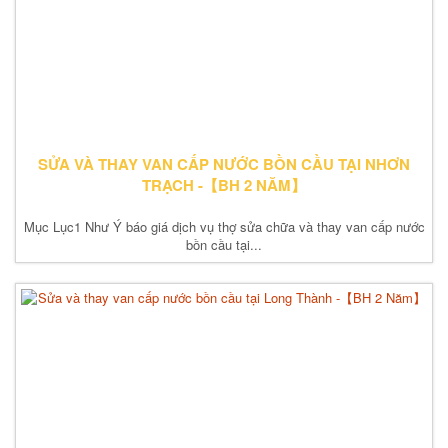
SỬA VÀ THAY VAN CẤP NƯỚC BỒN CẦU TẠI NHƠN
TRẠCH -【BH 2 NĂM】
Mục Lục1 Như Ý báo giá dịch vụ thợ sửa chữa và thay van cấp nước
bồn cầu tại...