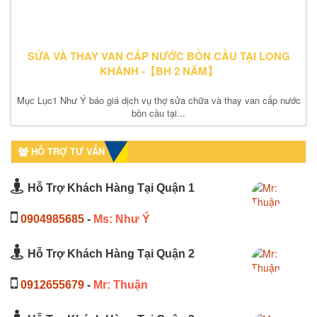
SỬA VÀ THAY VAN CẤP NƯỚC BỒN CẦU TẠI LONG
KHÁNH -【BH 2 NĂM】
Mục Lục1 Như Ý báo giá dịch vụ thợ sửa chữa và thay van cấp nước
bồn cầu tại...
HỖ TRỢ TƯ VẤN
Hỗ Trợ Khách Hàng Tại Quận 1
0904985685
-
Ms: Như Ý
Hỗ Trợ Khách Hàng Tại Quận 2
0912655679
-
Mr: Thuận