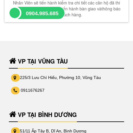
Nhân Viên sẽ tiến hành kiểm tra chi tiết các căn hộ đã thi
công nếu đủ điều kiện sẽ tiến hành bàn giao vàthông báo
0904.985.685
cho khách hàng.
VP TẠI VŨNG TÀU
225/3 Lưu Chí Hiếu, Phường 10, Vũng Tàu
0911676267
VP TẠI BÌNH DƯƠNG
51/11 Ấp Tây B, Dĩ An, Bình Dương