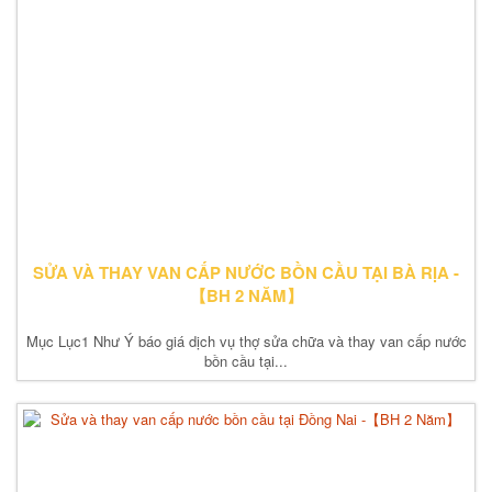
SỬA VÀ THAY VAN CẤP NƯỚC BỒN CẦU TẠI BÀ RỊA -
【BH 2 NĂM】
Mục Lục1 Như Ý báo giá dịch vụ thợ sửa chữa và thay van cấp nước
bồn cầu tại...