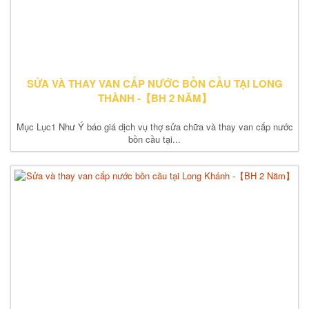
SỬA VÀ THAY VAN CẤP NƯỚC BỒN CẦU TẠI LONG
THÀNH -【BH 2 NĂM】
Mục Lục1 Như Ý báo giá dịch vụ thợ sửa chữa và thay van cấp nước
bồn cầu tại...