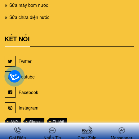
Sửa máy bơm nước
Sửa chữa điện nước
KẾT NỐI
Twitter
Youtube
Facebook
Instagram
AMP
Sitemap
Tin Mới
Sơ đồ trang web suachuanhatphcm.net
Gọi Điện
Nhắn Tin
Chat Zalo
Messenger