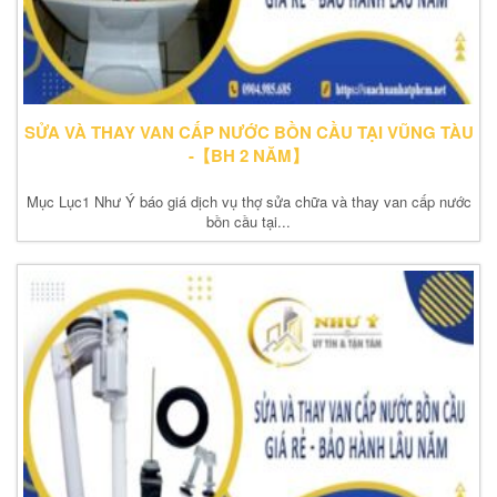
SỬA VÀ THAY VAN CẤP NƯỚC BỒN CẦU TẠI VŨNG TÀU
-【BH 2 NĂM】
Mục Lục1 Như Ý báo giá dịch vụ thợ sửa chữa và thay van cấp nước
bồn cầu tại...