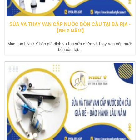
SỬA VÀ THAY VAN CẤP NƯỚC BỒN CẦU TẠI BÀ RỊA -
【BH 2 NĂM】
Mục Lục1 Như Ý báo giá dịch vụ thợ sửa chữa và thay van cấp nước
bồn cầu tại...