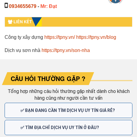
0934655679
-
Mr: Đạt
LIÊN KẾT
Công ty xây dựng
https://tpny.vn/
https://tpny.vn/blog
Dịch vụ sơn nhà
https://tpny.vn/son-nha
CÂU HỎI THƯỜNG GẶP ?
Tổng hợp những câu hỏi thường gặp nhất dành cho khách
hàng cũng như người cần tư vấn
✅ BẠN ĐANG CẦN TÌM DỊCH VỤ UY TÍN GIÁ RẺ?
✅ TÌM ĐỊA CHỈ DỊCH VỤ UY TÍN Ở ĐÂU?