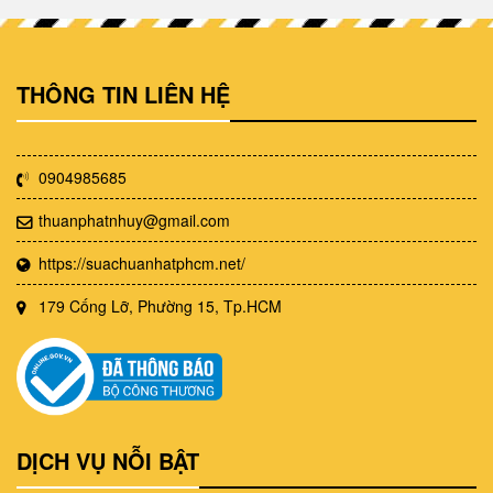
THÔNG TIN LIÊN HỆ
0904985685
thuanphatnhuy@gmail.com
https://suachuanhatphcm.net/
179 Cống Lỡ, Phường 15, Tp.HCM
DỊCH VỤ NỖI BẬT