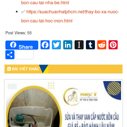
bon-cau-tai-nha-be.html
✅
https://suachuanhatphcm.net/thay-bo-xa-nuoc-
bon-cau-tai-hoc-mon.html
Post Views:
55
Facebook
Twitter
LinkedIn
Instapaper
Tumblr
Redd
Pi
Share
Share
BÀI VIẾT KHÁC