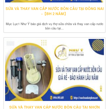
SỬA VÀ THAY VAN CẤP NƯỚC BỒN CẦU TẠI ĐỒNG NAI
-【BH 2 NĂM】
Mục Lục1 Như Ý báo giá dịch vụ thợ sửa chữa và thay van cấp nước
bồn cầu tại...
SỬA VÀ THAY VAN CẤP NƯỚC BỒN CẦU TẠI NHƠN