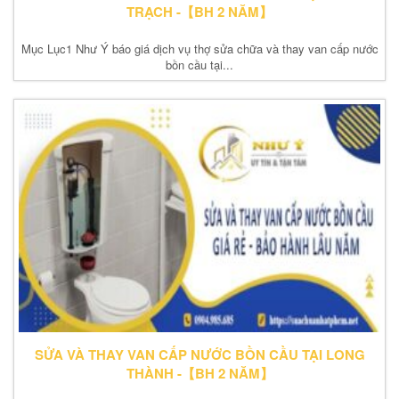
TRẠCH -【BH 2 NĂM】
Mục Lục1 Như Ý báo giá dịch vụ thợ sửa chữa và thay van cấp nước
bồn cầu tại...
SỬA VÀ THAY VAN CẤP NƯỚC BỒN CẦU TẠI LONG
THÀNH -【BH 2 NĂM】