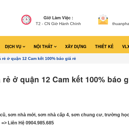
Giờ Làm Việc :
T2 - CN Giờ Hành Chính
thuanph
DỊCH VỤ
NỘI THẤT
XÂY DỰNG
THIẾT KẾ
VL
á rẻ ở quận 12 Cam kết 100% báo giá rẻ
 rẻ ở quận 12 Cam kết 100% báo g
 cũ, sơn nhà mới, sơn nhà cấp 4, sơn chung cư, trường họ
 => Liên Hệ 0904.985.685