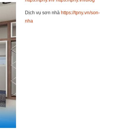
Dịch vụ sơn nhà
https://tpny.vn/son-
nha