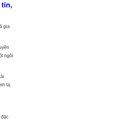
tín,
ả gia
guyên
ột ngôi
ải
nh ta.
 đặc