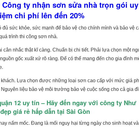
 Công ty nhận sơn sửa nhà trọn gói uy 
kiệm chi phí lên đến 20%
Có đủ sức khỏe, sức mạnh để bảo vệ cho chính mình và bảo vệ c
uá trình thi công sơn nhà.
ải cân nhắc thật kĩ càng. Chuẩn bị chi tiết. Phải lựa chọn một n
ó nguồn gốc xuất xứ rõ ràng. Để có thể mang đến cho gia đình m
e.
ý khách. Lựa chọn được những loại sơn cao cấp với mức giá ph
 Nguyên liệu bảo vệ môi trường bảo vệ cuộc sống cho cả gia đì
quận 12 uy tín – Hãy đến ngay với công ty Như
đẹp giá rẻ hấp dẫn tại Sài Gòn
 hay nấm mốc. Đang là mối nguy hại từng ngày cho sinh hoạt và