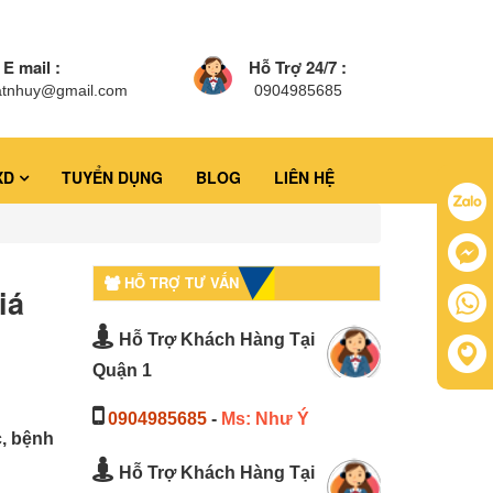
E mail :
Hỗ Trợ 24/7 :
atnhuy@gmail.com
0904985685
XD
TUYỂN DỤNG
BLOG
LIÊN HỆ
HỖ TRỢ TƯ VẤN
iá
Hỗ Trợ Khách Hàng Tại
Quận 1
0904985685
-
Ms: Như Ý
c, bệnh
Hỗ Trợ Khách Hàng Tại