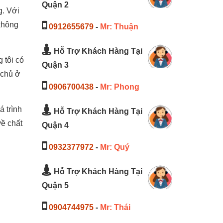
Quận 2
g. Với
 không
0912655679
-
Mr: Thuận
Hỗ Trợ Khách Hàng Tại
 tôi có
Quận 3
 chủ ở
0906700438
-
Mr: Phong
á trình
Hỗ Trợ Khách Hàng Tại
về chất
Quận 4
0932377972
-
Mr: Quý
Hỗ Trợ Khách Hàng Tại
Quận 5
0904744975
-
Mr: Thái