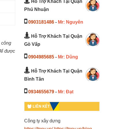
Hỗ Trợ Khách Tại Quận
Phú Nhuận
0903181486
-
Mr: Nguyên
Hỗ Trợ Khách Tại Quận
i công
Gò Vấp
 để được
0904985685
-
Mr: Dũng
Hỗ Trợ Khách Tại Quận
Bình Tân
0934655679
-
Mr: Đạt
LIÊN KẾT
Công ty xây dựng
https://tpny.vn/
https://tpny.vn/blog