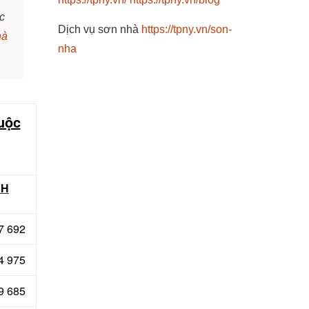
c
Dịch vụ sơn nhà
https://tpny.vn/son-
hà
nha
huộc
KH
7 692
4 975
9 685