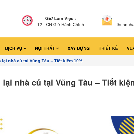
Giờ Làm Việc :
T2 - CN Giờ Hành Chính
thuanph
DỊCH VỤ
NỘI THẤT
XÂY DỰNG
THIẾT KẾ
VL
 lại nhà củ tại Vũng Tàu – Tiết kiệm 10%
lại nhà củ tại Vũng Tàu – Tiết kiệ