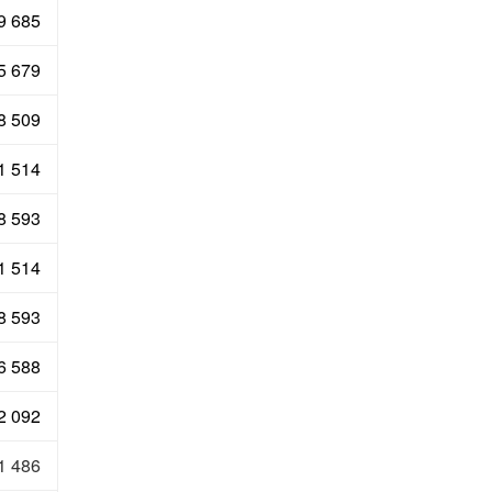
9 685
5 679
8 509
1 514
8 593
1 514
8 593
6 588
2 092
1 486