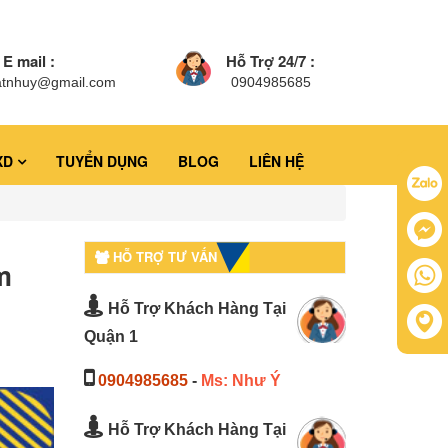
E mail :
Hỗ Trợ 24/7 :
atnhuy@gmail.com
0904985685
XD
TUYỂN DỤNG
BLOG
LIÊN HỆ
HỖ TRỢ TƯ VẤN
m
Hỗ Trợ Khách Hàng Tại
Quận 1
0904985685
-
Ms: Như Ý
Hỗ Trợ Khách Hàng Tại