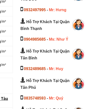
g/m²
0932497995
-
Mr: Hưng
g/m²
g/m²
Hỗ Trợ Khách Tại Quận
Bình Thạnh
g/m²
0904985685
-
Ms: Như Ý
g/m²
g/m²
Hỗ Trợ Khách Tại Quận
Tân Bình
g/m²
0932489685
-
Mr: Huy
Hỗ Trợ Khách Tại Quận
Tân Phú
0835748593
-
Mr: Quý
g Tàu