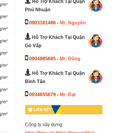
Hỗ Trợ Khách Tại Quận
g/m²
Phú Nhuận
g/m²
0903181486
-
Mr: Nguyên
g/m²
Hỗ Trợ Khách Tại Quận
g/m²
Gò Vấp
g/m²
0904985685
-
Mr: Dũng
g/m²
Hỗ Trợ Khách Tại Quận
g/m²
Bình Tân
g/m²
0934655679
-
Mr: Đạt
g/m²
LIÊN KẾT
g/m²
Công ty xây dựng
https://tpny.vn/
https://tpny.vn/blog