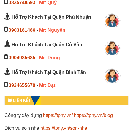
0835748593
-
Mr: Quý
Hỗ Trợ Khách Tại Quận Phú Nhuận
0903181486
-
Mr: Nguyên
Hỗ Trợ Khách Tại Quận Gò Vấp
0904985685
-
Mr: Dũng
Hỗ Trợ Khách Tại Quận Bình Tân
0934655679
-
Mr: Đạt
LIÊN KẾT
Công ty xây dựng
https://tpny.vn/
https://tpny.vn/blog
Dịch vụ sơn nhà
https://tpny.vn/son-nha