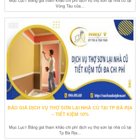
Mục Lục1 Bảng giá tham khảo chi phí dịch vụ thợ sơn lại nhà củ tại
Vũng Tàu của...
BÁO GIÁ DỊCH VỤ THỢ SƠN LẠI NHÀ CỦ TẠI TP BÀ RỊA
– TIẾT KIỆM 10%
Mục Lục1 Bảng giá tham khảo chi phí dịch vụ thợ sơn lại nhà củ tại
Tp Bà Rịa...