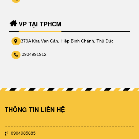
VP TẠI TPHCM
379A Kha Vạn Cân, Hiệp Bình Chánh, Thủ Đức
0904991912
THÔNG TIN LIÊN HỆ
0904985685