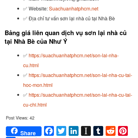
✅
Website:
Suachuanhatphcm.net
✅
Địa chỉ tư vấn sơn lại nhà củ tại Nhà Bè
Bảng giá liên quan dịch vụ sơn lại nhà củ
tại Nhà Bè của Như Ý
✅
https://suachuanhatphcm.net/son-lai-nha-
cu.html
✅
https://suachuanhatphcm.net/son-lai-nha-cu-tai-
hoc-mon.html
✅
https://suachuanhatphcm.net/son-lai-nha-cu-tai-
cu-chi.html
Post Views:
42
Facebook
Twitter
LinkedIn
Instapaper
Tumblr
Redd
Pi
Share