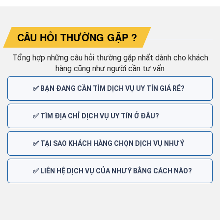
CÂU HỎI THƯỜNG GẶP ?
Tổng hợp những câu hỏi thường gặp nhất dành cho khách
hàng cũng như người cần tư vấn
✅ BẠN ĐANG CẦN TÌM DỊCH VỤ UY TÍN GIÁ RẺ?
✅ TÌM ĐỊA CHỈ DỊCH VỤ UY TÍN Ở ĐÂU?
✅ TẠI SAO KHÁCH HÀNG CHỌN DỊCH VỤ NHƯ Ý
✅ LIÊN HỆ DỊCH VỤ CỦA NHƯ Ý BẰNG CÁCH NÀO?