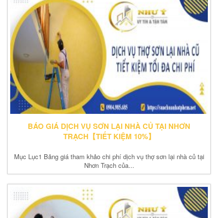
BÁO GIÁ DỊCH VỤ SƠN LẠI NHÀ CỦ TẠI NHƠN
TRẠCH【TIẾT KIỆM 10%】
Mục Lục1 Bảng giá tham khảo chi phí dịch vụ thợ sơn lại nhà củ tại
Nhơn Trạch của...