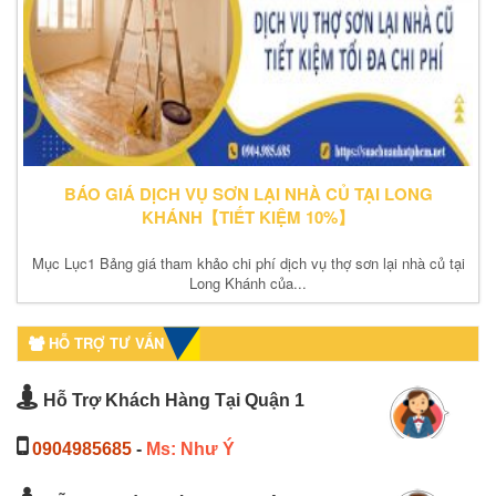
BÁO GIÁ DỊCH VỤ SƠN LẠI NHÀ CỦ TẠI LONG
KHÁNH【TIẾT KIỆM 10%】
Mục Lục1 Bảng giá tham khảo chi phí dịch vụ thợ sơn lại nhà củ tại
Long Khánh của...
HỖ TRỢ TƯ VẤN
Hỗ Trợ Khách Hàng Tại Quận 1
0904985685
-
Ms: Như Ý