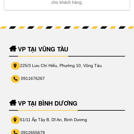
cho khách hàng.
VP TẠI VŨNG TÀU
225/3 Lưu Chí Hiếu, Phường 10, Vũng Tàu
0911676267
VP TẠI BÌNH DƯƠNG
51/11 Ấp Tây B, Dĩ An, Bình Dương
0912655679