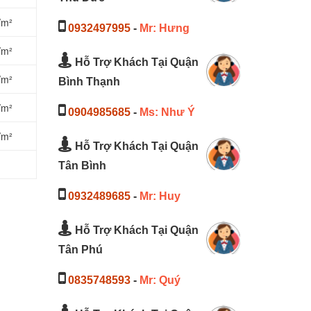
/m²
0932497995
-
Mr: Hưng
/m²
Hỗ Trợ Khách Tại Quận
/m²
Bình Thạnh
/m²
0904985685
-
Ms: Như Ý
/m²
Hỗ Trợ Khách Tại Quận
Tân Bình
0932489685
-
Mr: Huy
Hỗ Trợ Khách Tại Quận
Tân Phú
0835748593
-
Mr: Quý