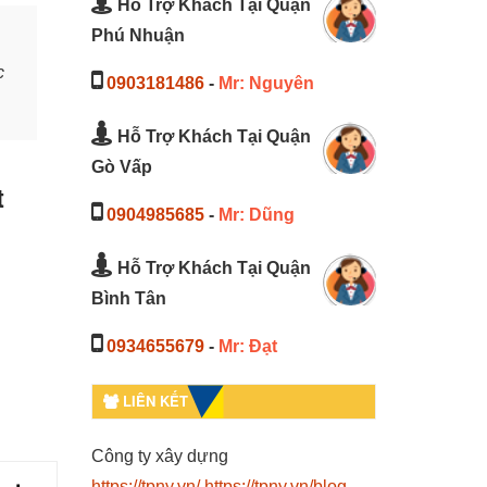
Hỗ Trợ Khách Tại Quận
Phú Nhuận
c
0903181486
-
Mr: Nguyên
Hỗ Trợ Khách Tại Quận
Gò Vấp
t
0904985685
-
Mr: Dũng
Hỗ Trợ Khách Tại Quận
Bình Tân
0934655679
-
Mr: Đạt
LIÊN KẾT
Công ty xây dựng
https://tpny.vn/
https://tpny.vn/blog