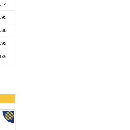
514
593
 588
 092
 486