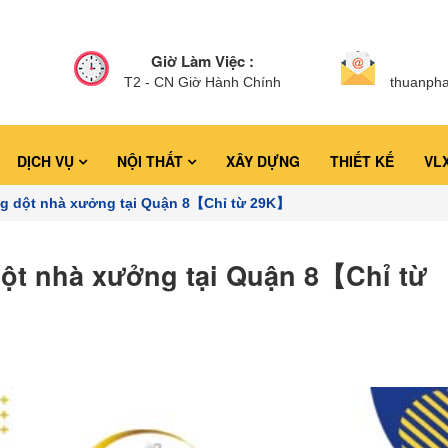
Giờ Làm Việc :
T2 - CN Giờ Hành Chính
thuanph
DỊCH VỤ
NỘI THẤT
XÂY DỰNG
THIẾT KẾ
VL
ng dột nhà xưởng tại Quận 8【Chỉ từ 29K】
dột nhà xưởng tại Quận 8【Chỉ từ