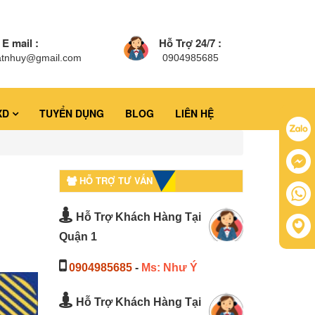
E mail :
Hỗ Trợ 24/7 :
atnhuy@gmail.com
0904985685
XD
TUYỂN DỤNG
BLOG
LIÊN HỆ
HỖ TRỢ TƯ VẤN
Hỗ Trợ Khách Hàng Tại
Quận 1
0904985685
-
Ms: Như Ý
Hỗ Trợ Khách Hàng Tại