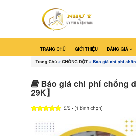
TRANG CHỦ
GIỚI THIỆU
BẢNG GIÁ
Trang Chủ
»
CHỐNG DỘT
»
Báo giá chi phí chố
Báo giá chi phí chống 
29K】
5/5 - (1 bình chọn)