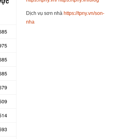
vực
Dịch vụ sơn nhà
https://tpny.vn/son-
nha
 685
 975
 685
685
679
 509
514
593