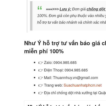
===>>>
Lưu ý:
Đơn giá
chống dột 
100%. Đơn giá còn phụ thuộc vào nhiều y
hỗ trợ tư vấn báo nhánh và chính xác nhấ
Như Ý hỗ trợ tư vấn báo giá 
miễn phí 100%
👉
Zalo
: 0904.985.685
👉
Điện Thoại: 0904.985.685
👉
Mail: Thuannhuy.vn@gmail.com
👉
Trang web:
Suachuanhatphcm.net
👉 Địa chỉ chống dột nhà xưởng tại Quậ