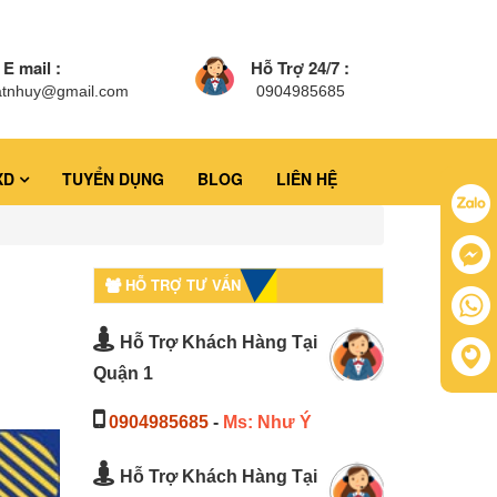
E mail :
Hỗ Trợ 24/7 :
atnhuy@gmail.com
0904985685
XD
TUYỂN DỤNG
BLOG
LIÊN HỆ
HỖ TRỢ TƯ VẤN
Hỗ Trợ Khách Hàng Tại
Quận 1
0904985685
-
Ms: Như Ý
Hỗ Trợ Khách Hàng Tại