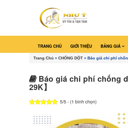
TRANG CHỦ
GIỚI THIỆU
BẢNG GIÁ
Trang Chủ
»
CHỐNG DỘT
»
Báo giá chi phí chố
Báo giá chi phí chống 
29K】
5/5 - (1 bình chọn)