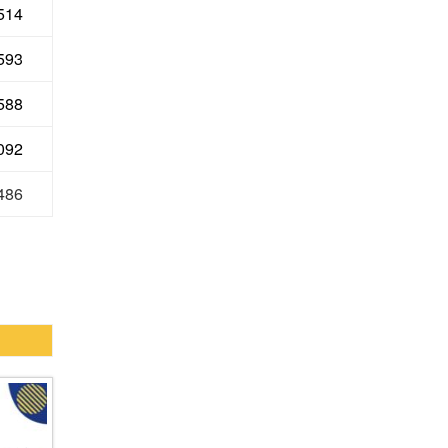
514
593
 588
 092
 486