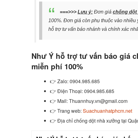
===>>>
Lưu ý:
Đơn giá
chống dột
100%. Đơn giá còn phụ thuộc vào nhiều y
hỗ trợ tư vấn báo nhánh và chính xác nhấ
Như Ý hỗ trợ tư vấn báo giá 
miễn phí 100%
👉
Zalo
: 0904.985.685
👉
Điện Thoại: 0904.985.685
👉
Mail: Thuannhuy.vn@gmail.com
👉
Trang web:
Suachuanhatphcm.net
👉 Địa chỉ chống dột nhà xưởng tại Quậ