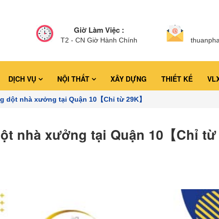
Giờ Làm Việc :
T2 - CN Giờ Hành Chính
thuanph
DỊCH VỤ
NỘI THẤT
XÂY DỰNG
THIẾT KẾ
VL
ng dột nhà xưởng tại Quận 10【Chỉ từ 29K】
dột nhà xưởng tại Quận 10【Chỉ từ