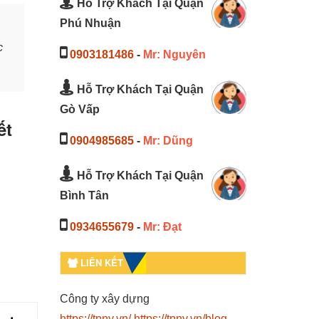
Hỗ Trợ Khách Tại Quận
Phú Nhuận
c
0903181486
-
Mr: Nguyên
Hỗ Trợ Khách Tại Quận
Gò Vấp
ết
0904985685
-
Mr: Dũng
Hỗ Trợ Khách Tại Quận
Bình Tân
0934655679
-
Mr: Đạt
LIÊN KẾT
Công ty xây dựng
https://tpny.vn/
https://tpny.vn/blog