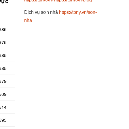
vực
Dịch vụ sơn nhà
https://tpny.vn/son-
nha
 685
 975
 685
685
679
 509
514
593