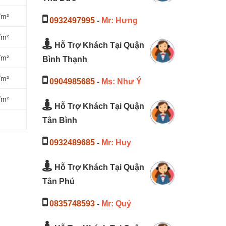
/m²
0932497995
-
Mr: Hưng
/m²
Hỗ Trợ Khách Tại Quận
/m²
Bình Thạnh
/m²
0904985685
-
Ms: Như Ý
/m²
Hỗ Trợ Khách Tại Quận
Tân Bình
0932489685
-
Mr: Huy
Hỗ Trợ Khách Tại Quận
Tân Phú
0835748593
-
Mr: Quý