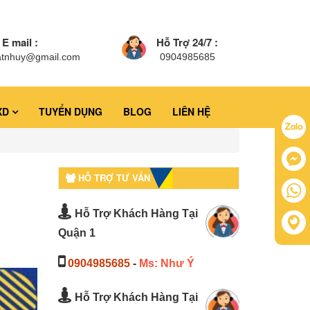
E mail :
Hỗ Trợ 24/7 :
atnhuy@gmail.com
0904985685
XD
TUYỂN DỤNG
BLOG
LIÊN HỆ
HỖ TRỢ TƯ VẤN
Hỗ Trợ Khách Hàng Tại
Quận 1
0904985685
-
Ms: Như Ý
Hỗ Trợ Khách Hàng Tại