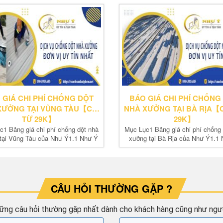
 GIÁ CHI PHÍ CHỐNG DỘT
BÁO GIÁ CHI PHÍ CHỐNG
XƯỞNG TẠI VŨNG TÀU【CHỈ
NHÀ XƯỞNG TẠI BÀ RỊA【C
TỪ 29K】
29K】
c1 Bảng giá chi phí chống dột nhà
Mục Lục1 Bảng giá chi phí chống 
tại Vũng Tàu của Như Ý1.1 Như Ý
xưởng tại Bà Rịa của Như Ý1.1
báo...
báo...
CÂU HỎI THƯỜNG GẶP ?
ững câu hỏi thường gặp nhất dành cho khách hàng cũng như ngườ