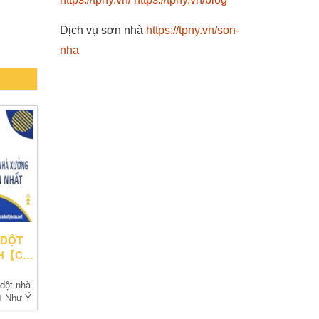
Dịch vụ sơn nhà
https://tpny.vn/son-
nha
 DỘT
H【CHỈ
dột nhà
1 Như Ý