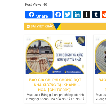
Post Views:
40
Facebook
Twitter
LinkedI
Inst
T
Share
BÀI VIẾT KHÁC
BÁO GIÁ CHI PHÍ CHỐNG DỘT
BÁO
NHÀ XƯỞNG TẠI KHÁNH
HÒA【CHỈ TỪ 29K】
Mục Lục1 Bảng giá chi phí chống dột nhà
Mục Lụ
xưởng tại Khánh Hòa của Như Ý1.1 Như Ý
xưởng 
báo...