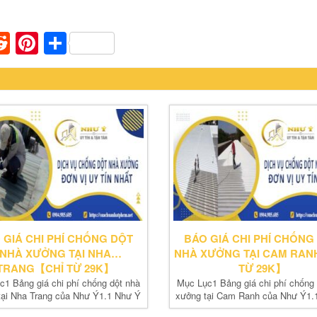
n
apaper
umblr
Reddit
Pinterest
Share
 GIÁ CHI PHÍ CHỐNG DỘT
BÁO GIÁ CHI PHÍ CHỐNG
NHÀ XƯỞNG TẠI NHA
NHÀ XƯỞNG TẠI CAM RAN
TRANG【CHỈ TỪ 29K】
TỪ 29K】
c1 Bảng giá chi phí chống dột nhà
Mục Lục1 Bảng giá chi phí chống 
tại Nha Trang của Như Ý1.1 Như Ý
xưởng tại Cam Ranh của Như Ý1.
báo...
báo...