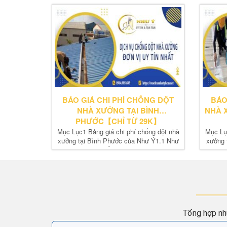
BÁO GIÁ CHI PHÍ CHỐNG DỘT
BÁO
NHÀ XƯỞNG TẠI BÌNH
NHÀ 
PHƯỚC【CHỈ TỪ 29K】
Mục Lục1 Bảng giá chi phí chống dột nhà
Mục Lụ
xưởng tại Bình Phước của Như Ý1.1 Như
xưởng 
Ý báo...
Tổng hợp nh