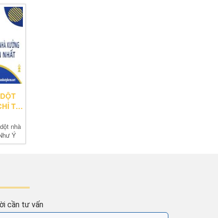
 DỘT
HỈ TỪ
dột nhà
 Như Ý
i cần tư vấn