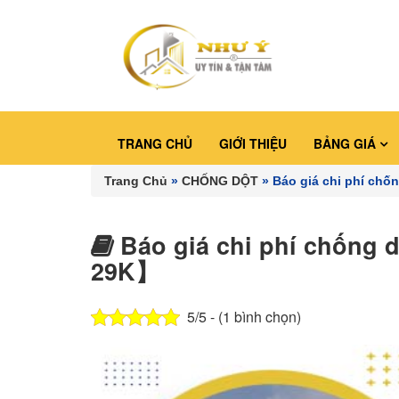
TRANG CHỦ
GIỚI THIỆU
BẢNG GIÁ
Trang Chủ
»
CHỐNG DỘT
»
Báo giá chi phí chố
Báo giá chi phí chống 
29K】
5/5 - (1 bình chọn)