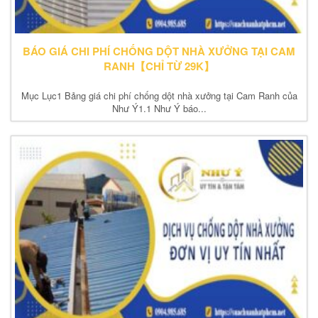
BÁO GIÁ CHI PHÍ CHỐNG DỘT NHÀ XƯỞNG TẠI CAM
RANH【CHỈ TỪ 29K】
Mục Lục1 Bảng giá chi phí chống dột nhà xưởng tại Cam Ranh của
Như Ý1.1 Như Ý báo...