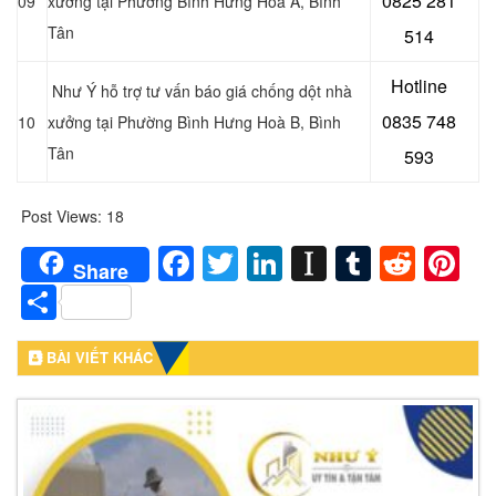
0
825 281
09
xưởng tại Phường Bình Hưng Hoà A, Bình
Tân
514
Hotline
Như Ý hỗ trợ tư vấn báo giá chống dột nhà
0
835 748
10
xưởng tại Phường Bình Hưng Hoà B
, Bình
Tân
593
Post Views:
18
Facebook
Twitter
LinkedIn
Instapaper
Tumblr
Redd
Pi
Share
Share
BÀI VIẾT KHÁC