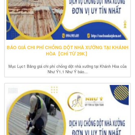
BÁO GIÁ CHI PHÍ CHỐNG DỘT NHÀ XƯỞNG TẠI KHÁNH
HÒA【CHỈ TỪ 29K】
Mục Lục1 Bảng giá chi phí chống dột nhà xưởng tại Khánh Hòa của
Như Ý1.1 Như Ý báo...