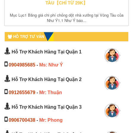
TÀU【CHỈ TỪ 29K】
Mục Lục1 Bảng giá chi phí chống dột nhà xưởng tại Vũng Tàu của
Như Ý1.1 Như Ý báo...
HỖ TRỢ TƯ VẤN
Hỗ Trợ Khách Hàng Tại Quận 1
0904985685
-
Ms: Như Ý
Hỗ Trợ Khách Hàng Tại Quận 2
0912655679
-
Mr: Thuận
Hỗ Trợ Khách Hàng Tại Quận 3
0906700438
-
Mr: Phong