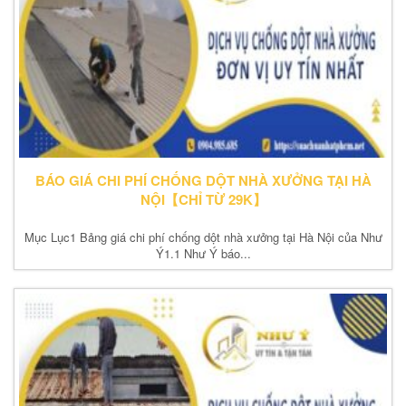
BÁO GIÁ CHI PHÍ CHỐNG DỘT NHÀ XƯỞNG TẠI HÀ
NỘI【CHỈ TỪ 29K】
Mục Lục1 Bảng giá chi phí chống dột nhà xưởng tại Hà Nội của Như
Ý1.1 Như Ý báo...