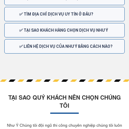
✅ TÌM ĐỊA CHỈ DỊCH VỤ UY TÍN Ở ĐÂU?
✅ TẠI SAO KHÁCH HÀNG CHỌN DỊCH VỤ NHƯ Ý
✅ LIÊN HỆ DỊCH VỤ CỦA NHƯ Ý BẰNG CÁCH NÀO?
TẠI SAO QUÝ KHÁCH NÊN CHỌN CHÚNG
TÔI
Như Ý Chúng tôi đội ngũ thi công chuyên nghiệp chúng tôi luôn