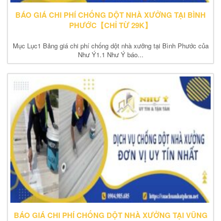
BÁO GIÁ CHI PHÍ CHỐNG DỘT NHÀ XƯỞNG TẠI BÌNH
PHƯỚC【CHỈ TỪ 29K】
Mục Lục1 Bảng giá chi phí chống dột nhà xưởng tại Bình Phước của
Như Ý1.1 Như Ý báo...
BÁO GIÁ CHI PHÍ CHỐNG DỘT NHÀ XƯỞNG TẠI VŨNG