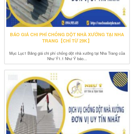
BÁO GIÁ CHI PHÍ CHỐNG DỘT NHÀ XƯỞNG TẠI NHA
TRANG【CHỈ TỪ 29K】
Mục Lục1 Bảng giá chi phí chống dột nhà xưởng tại Nha Trang của
Như Ý1.1 Như Ý báo...