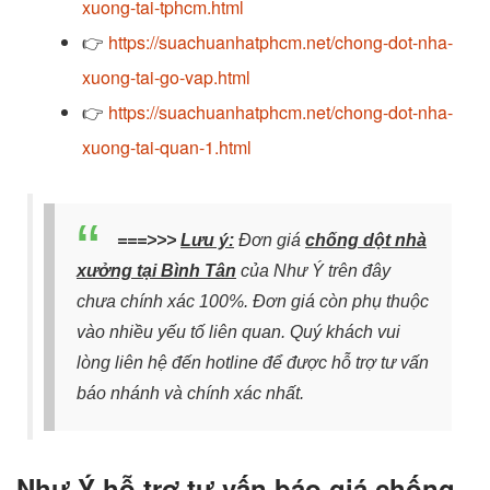
xuong-tai-tphcm.html
👉
https://suachuanhatphcm.net/chong-dot-nha-
xuong-tai-go-vap.html
👉
https://suachuanhatphcm.net/chong-dot-nha-
xuong-tai-quan-1.html
===>>>
Lưu ý:
Đơn giá
chống dột nhà
xưởng tại Bình Tân
của Như Ý trên đây
chưa chính xác 100%. Đơn giá còn phụ thuộc
vào nhiều yếu tố liên quan. Quý khách vui
lòng liên hệ đến hotline để được hỗ trợ tư vấn
báo nhánh và chính xác nhất.
Như Ý hỗ trợ tư vấn báo giá chống