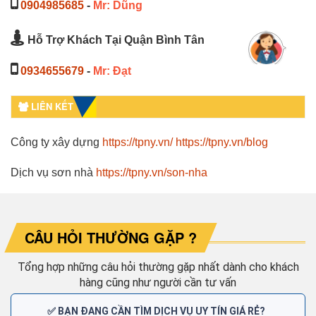
0904985685
-
Mr: Dũng
Hỗ Trợ Khách Tại Quận Bình Tân
0934655679
-
Mr: Đạt
LIÊN KẾT
Công ty xây dựng
https://tpny.vn/
https://tpny.vn/blog
Dịch vụ sơn nhà
https://tpny.vn/son-nha
CÂU HỎI THƯỜNG GẶP ?
Tổng hợp những câu hỏi thường gặp nhất dành cho khách
hàng cũng như người cần tư vấn
✅ BẠN ĐANG CẦN TÌM DỊCH VỤ UY TÍN GIÁ RẺ?