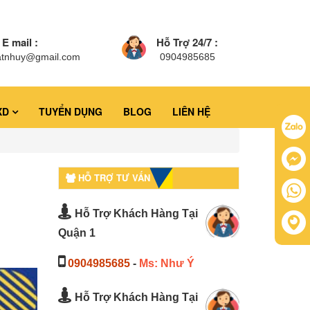
E mail :
Hỗ Trợ 24/7 :
atnhuy@gmail.com
0904985685
XD
TUYỂN DỤNG
BLOG
LIÊN HỆ
HỖ TRỢ TƯ VẤN
Hỗ Trợ Khách Hàng Tại
Quận 1
0904985685
-
Ms: Như Ý
Hỗ Trợ Khách Hàng Tại