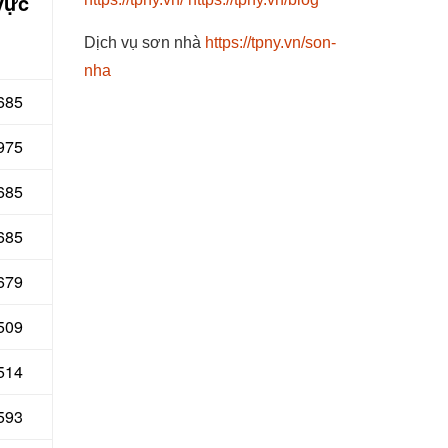
vực
Dịch vụ sơn nhà
https://tpny.vn/son-
nha
 685
 975
 685
685
679
 509
514
593