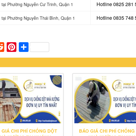
Hotline 0
825 281 
g tại Phường Nguyễn Cư Trinh, Quận 1
Hotline 0
835 748 
g tại Phường Nguyễn Thái Bình, Quận 1
n
apaper
umblr
Reddit
Pinterest
Share
 GIÁ CHI PHÍ CHỐNG DỘT
BÁO GIÁ CHI PHÍ CHỐNG