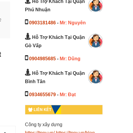
Hỗ Trợ Khách Tại Quận
Phú Nhuận
c
0903181486
-
Mr: Nguyên
Hỗ Trợ Khách Tại Quận
Gò Vấp
t
0904985685
-
Mr: Dũng
Hỗ Trợ Khách Tại Quận
Bình Tân
0934655679
-
Mr: Đạt
LIÊN KẾT
Công ty xây dựng
https://tpny.vn/
https://tpny.vn/blog