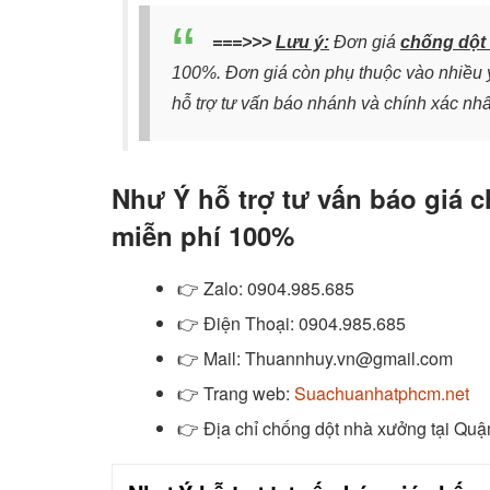
===>>>
Lưu ý:
Đơn giá
chống dột 
100%. Đơn giá còn phụ thuộc vào nhiều y
hỗ trợ tư vấn báo nhánh và chính xác nhấ
Như Ý hỗ trợ tư vấn báo giá 
miễn phí 100%
👉
Zalo
: 0904.985.685
👉
Điện Thoại: 0904.985.685
👉
Mail: Thuannhuy.vn@gmail.com
👉
Trang web:
Suachuanhatphcm.net
👉 Địa chỉ chống dột nhà xưởng tại Quậ