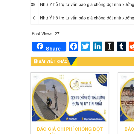
09
Như Ý hỗ trợ tư vấn báo giá chống dột nhà xưởn
10
Như Ý hỗ trợ tư vấn báo giá chống dột nhà xưởn
Post Views:
27
Facebook
Twitter
LinkedI
Inst
T
Share
BÀI VIẾT KHÁC
BÁO GIÁ CHI PHÍ CHỐNG DỘT
BÁO