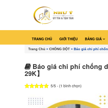
TRANG CHỦ
GIỚI THIỆU
BẢNG GIÁ
Trang Chủ
»
CHỐNG DỘT
»
Báo giá chi phí chố
Báo giá chi phí chống 
29K】
5/5 - (1 bình chọn)