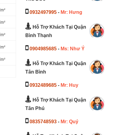
/m²
0932497995
-
Mr: Hưng
/m²
Hỗ Trợ Khách Tại Quận
/m²
Bình Thạnh
/m²
0904985685
-
Ms: Như Ý
/m²
Hỗ Trợ Khách Tại Quận
Tân Bình
0932489685
-
Mr: Huy
Hỗ Trợ Khách Tại Quận
Tân Phú
0835748593
-
Mr: Quý