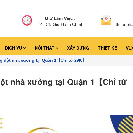
Giờ Làm Việc :
T2 - CN Giờ Hành Chính
thuanph
DỊCH VỤ
NỘI THẤT
XÂY DỰNG
THIẾT KẾ
VL
ng dột nhà xưởng tại Quận 1【Chỉ từ 29K】
dột nhà xưởng tại Quận 1【Chỉ từ