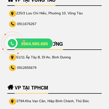
225/3 Lưu Chí Hiếu, Phường 10, Vũng Tàu
0911676267
VP TẠI BÌNH DƯƠNG
0904.985.685
51/11 Ấp Tây B, Dĩ An, Bình Dương
0912655679
VP TẠI TPHCM
379A Kha Vạn Cân, Hiệp Bình Chánh, Thủ Đức