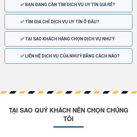
✅ BẠN ĐANG CẦN TÌM DỊCH VỤ UY TÍN GIÁ RẺ?
✅ TÌM ĐỊA CHỈ DỊCH VỤ UY TÍN Ở ĐÂU?
✅ TẠI SAO KHÁCH HÀNG CHỌN DỊCH VỤ NHƯ Ý
✅ LIÊN HỆ DỊCH VỤ CỦA NHƯ Ý BẰNG CÁCH NÀO?
TẠI SAO QUÝ KHÁCH NÊN CHỌN CHÚNG
TÔI