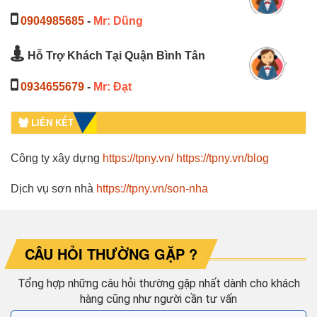
0904985685
-
Mr: Dũng
Hỗ Trợ Khách Tại Quận Bình Tân
0934655679
-
Mr: Đạt
LIÊN KẾT
Công ty xây dựng
https://tpny.vn/
https://tpny.vn/blog
Dịch vụ sơn nhà
https://tpny.vn/son-nha
CÂU HỎI THƯỜNG GẶP ?
Tổng hợp những câu hỏi thường gặp nhất dành cho khách
hàng cũng như người cần tư vấn