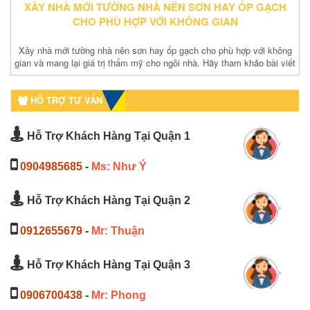
XÂY NHÀ MỚI TƯỜNG NHÀ NÊN SƠN HAY ỐP GẠCH
CHO PHÙ HỢP VỚI KHÔNG GIAN
Xây nhà mới tường nhà nên sơn hay ốp gạch cho phù hợp với không
gian và mang lại giá trị thẩm mỹ cho ngôi nhà. Hãy tham khảo bài viết
sẽ có câu trả lời
HỖ TRỢ TƯ VẤN
Hỗ Trợ Khách Hàng Tại Quận 1
0904985685
-
Ms: Như Ý
Hỗ Trợ Khách Hàng Tại Quận 2
0912655679
-
Mr: Thuận
Hỗ Trợ Khách Hàng Tại Quận 3
0906700438
-
Mr: Phong