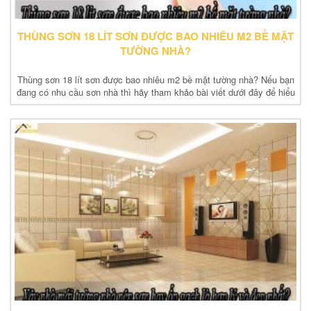
THÙNG SƠN 18 LÍT SƠN ĐƯỢC BAO NHIÊU M2 BỀ MẶT
TƯỜNG NHÀ?
Thùng sơn 18 lít sơn được bao nhiêu m2 bề mặt tường nhà? Nếu bạn
đang có nhu cầu sơn nhà thì hãy tham khảo bài viết dưới đây để hiểu
rõ hơn nhé.