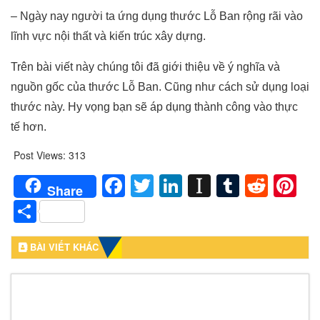
– Ngày nay người ta ứng dụng thước Lỗ Ban rộng rãi vào
lĩnh vực nội thất và kiến trúc xây dựng.
Trên bài viết này chúng tôi đã giới thiệu về ý nghĩa và
nguồn gốc của thước Lỗ Ban. Cũng như cách sử dụng loại
thước này. Hy vọng bạn sẽ áp dụng thành công vào thực
tế hơn.
Post Views:
313
Facebook
Twitter
LinkedIn
Instapaper
Tumblr
Redd
Pi
Share
Share
BÀI VIẾT KHÁC