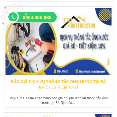
0904.985.685
BÁO GIÁ DỊCH VỤ THÔNG TẮC ỐNG NƯỚC TẠI BÀ
RỊA【TIẾT KIỆM 10%】
Mục Lục1 Tham khảo bảng báo giá chi phí dịch vụ thông tắc ống
nước tại Bà Rịa của...