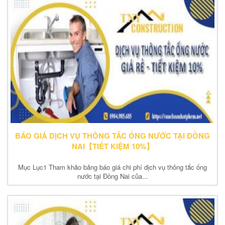
BÁO GIÁ DỊCH VỤ THÔNG TẮC ỐNG NƯỚC TẠI ĐỒNG
NAI【TIẾT KIỆM 10%】
Mục Lục1 Tham khảo bảng báo giá chi phí dịch vụ thông tắc ống
nước tại Đồng Nai của...