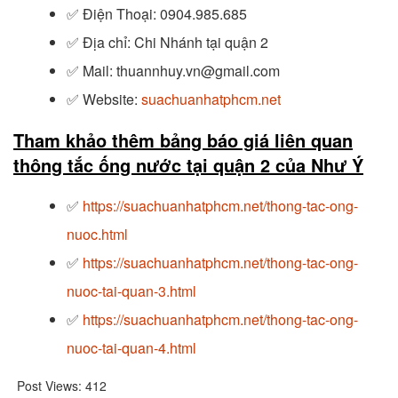
✅
Điện Thoại: 0904.985.685
✅
Địa chỉ: Chi Nhánh tại quận 2
✅
Mail: thuannhuy.vn@gmail.com
✅
Website:
suachuanhatphcm.net
Tham khảo thêm bảng báo giá liên quan
thông tắc ống nước tại quận 2 của Như Ý
✅
https://suachuanhatphcm.net/thong-tac-ong-
nuoc.html
✅
https://suachuanhatphcm.net/thong-tac-ong-
nuoc-tai-quan-3.html
✅
https://suachuanhatphcm.net/thong-tac-ong-
nuoc-tai-quan-4.html
Post Views:
412