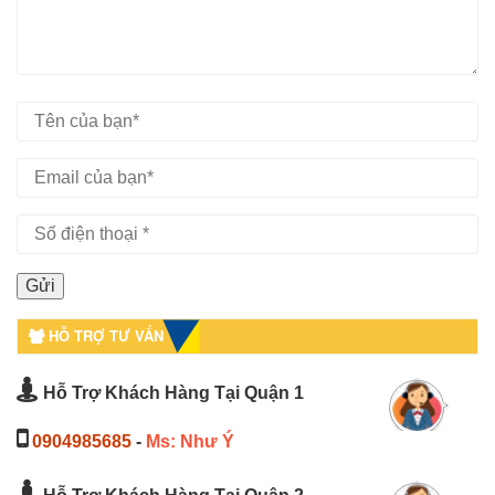
HỖ TRỢ TƯ VẤN
Hỗ Trợ Khách Hàng Tại Quận 1
0904985685
-
Ms: Như Ý