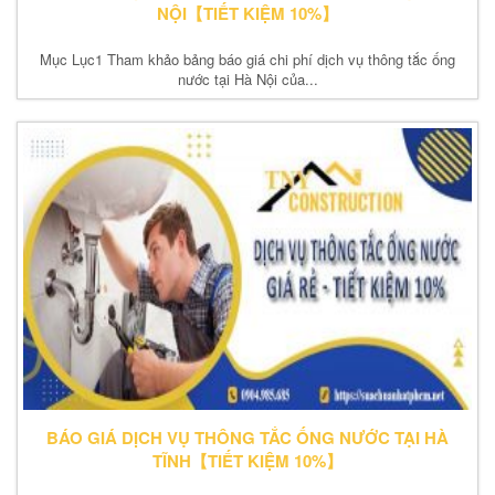
NỘI【TIẾT KIỆM 10%】
Mục Lục1 Tham khảo bảng báo giá chi phí dịch vụ thông tắc ống
nước tại Hà Nội của...
BÁO GIÁ DỊCH VỤ THÔNG TẮC ỐNG NƯỚC TẠI HÀ
TĨNH【TIẾT KIỆM 10%】