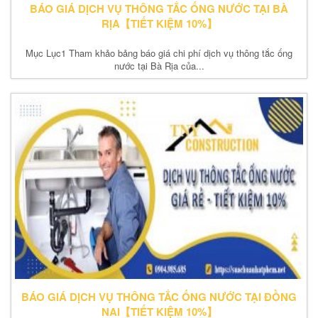
BÁO GIÁ DỊCH VỤ THÔNG TẮC ỐNG NƯỚC TẠI BÀ
RỊA【TIẾT KIỆM 10%】
Mục Lục1 Tham khảo bảng báo giá chi phí dịch vụ thông tắc ống
nước tại Bà Rịa của...
BÁO GIÁ DỊCH VỤ THÔNG TẮC ỐNG NƯỚC TẠI ĐỒNG
NAI【TIẾT KIỆM 10%】