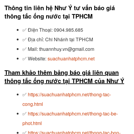
Thông tin liên hệ Như Ý tư vấn báo giá
thông tắc ống nước tại TPHCM
✅
Điện Thoại: 0904.985.685
✅
Địa chỉ: Chi Nhánh tại TPHCM
✅
Mail: thuannhuy.vn@gmail.com
✅
Website:
suachuanhatphcm.net
Tham khảo thêm bảng báo giá liên quan
thông tắc ống nước tại TPHCM của Như Ý
✅
https://suachuanhatphcm.net/thong-tac-
cong.html
✅
https://suachuanhatphcm.net/thong-tac-be-
phot.html
✅
https://suachuanhatphcm.net/thong-tac-bon-