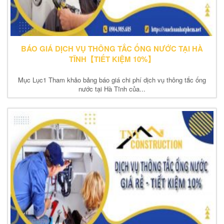
BÁO GIÁ DỊCH VỤ THÔNG TẮC ỐNG NƯỚC TẠI HÀ
TĨNH【TIẾT KIỆM 10%】
Mục Lục1 Tham khảo bảng báo giá chi phí dịch vụ thông tắc ống
nước tại Hà Tĩnh của...