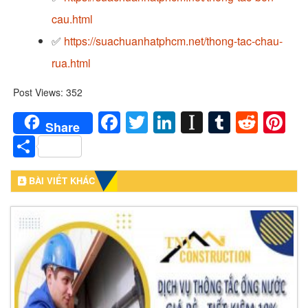
cau.html
✅
https://suachuanhatphcm.net/thong-tac-chau-
rua.html
Post Views:
352
Facebook
Twitter
LinkedIn
Instapaper
Tumblr
Redd
Pi
Share
Share
BÀI VIẾT KHÁC