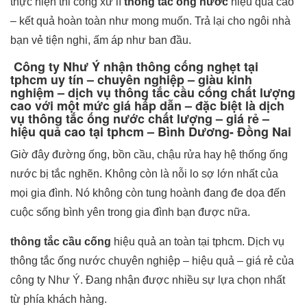
thực hiện thi công xử lí
thông tắc ống nước
hiệu quả cao
– kết quả hoàn toàn như mong muốn. Trả lại cho ngôi nhà
bạn vẻ tiện nghi, ấm áp như ban đầu.
Công ty Như Ý nhận thông cống nghẹt tại
tphcm uy tín – chuyên nghiệp – giàu kinh
nghiệm – dịch vụ thông tắc cầu cống chất lượng
cao với một mức giá hấp dẫn – đặc biệt là dịch
vụ thông tắc ống nước chất lượng – giá rẻ –
hiệu quả cao tại tphcm – Bình Dương- Đồng Nai
Giờ đây đường ống, bồn cầu, chậu rửa hay hệ thống ống
nước bị tắc nghẽn. Không còn là nỗi lo sợ lớn nhất của
mọi gia đình. Nó không còn tung hoành đang đe dọa đến
cuộc sống bình yên trong gia đình bạn được nữa.
thông tắc cầu cống
hiệu quả an toàn tại tphcm. Dịch vụ
thông tắc ống nước chuyên nghiệp – hiệu quả – giá rẻ của
công ty Như Ý. Đang nhận được nhiều sự lựa chọn nhất
từ phía khách hàng.