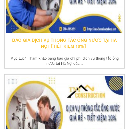
BÁO GIÁ DỊCH VỤ THÔNG TẮC ỐNG NƯỚC TẠI HÀ
NỘI【TIẾT KIỆM 10%】
Mục Lục1 Tham khảo bảng báo giá chi phí dịch vụ thông tắc ống
nước tại Hà Nội của...