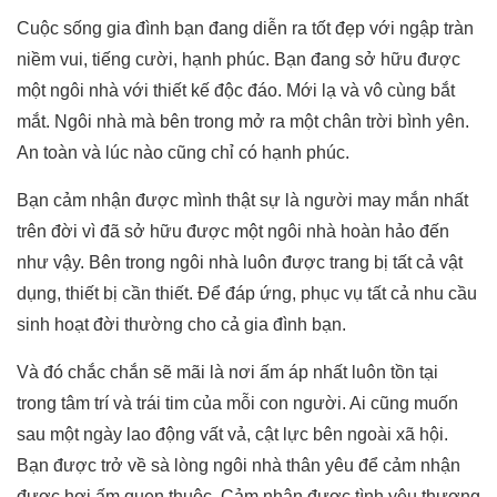
Cuộc sống gia đình bạn đang diễn ra tốt đẹp với ngập tràn
niềm vui, tiếng cười, hạnh phúc. Bạn đang sở hữu được
một ngôi nhà với thiết kế độc đáo. Mới lạ và vô cùng bắt
mắt. Ngôi nhà mà bên trong mở ra một chân trời bình yên.
An toàn và lúc nào cũng chỉ có hạnh phúc.
Bạn cảm nhận được mình thật sự là người may mắn nhất
trên đời vì đã sở hữu được một ngôi nhà hoàn hảo đến
như vậy. Bên trong ngôi nhà luôn được trang bị tất cả vật
dụng, thiết bị cần thiết. Để đáp ứng, phục vụ tất cả nhu cầu
sinh hoạt đời thường cho cả gia đình bạn.
Và đó chắc chắn sẽ mãi là nơi ấm áp nhất luôn tồn tại
trong tâm trí và trái tim của mỗi con người. Ai cũng muốn
sau một ngày lao động vất vả, cật lực bên ngoài xã hội.
Bạn được trở về sà lòng ngôi nhà thân yêu để cảm nhận
được hơi ấm quen thuộc. Cảm nhận được tình yêu thương