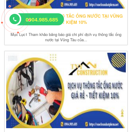
BÁO GIÁ DỊCH VỤ THÔNG TẮC ỐNG NƯỚC TẠI VŨNG
0904.985.685
TÀU TIẾT KIỆM 10%
Mục Lục1 Tham khảo bảng báo giá chi phí dịch vụ thông tắc ống
nước tại Vũng Tàu của...