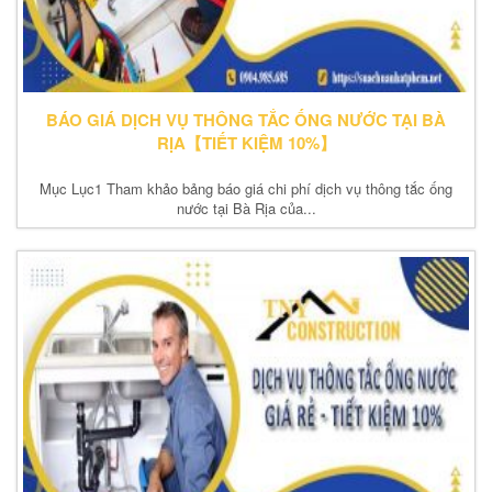
BÁO GIÁ DỊCH VỤ THÔNG TẮC ỐNG NƯỚC TẠI BÀ
RỊA【TIẾT KIỆM 10%】
Mục Lục1 Tham khảo bảng báo giá chi phí dịch vụ thông tắc ống
nước tại Bà Rịa của...