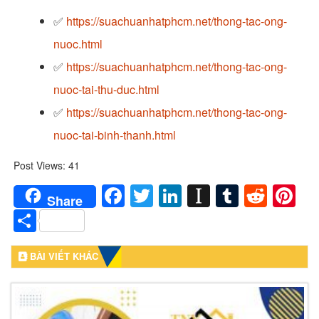
✅
https://suachuanhatphcm.net/thong-tac-ong-
nuoc.html
✅
https://suachuanhatphcm.net/thong-tac-ong-
nuoc-tai-thu-duc.html
✅
https://suachuanhatphcm.net/thong-tac-ong-
nuoc-tai-binh-thanh.html
Post Views:
41
Facebook
Twitter
LinkedIn
Instapaper
Tumblr
Redd
Pi
Share
Share
BÀI VIẾT KHÁC