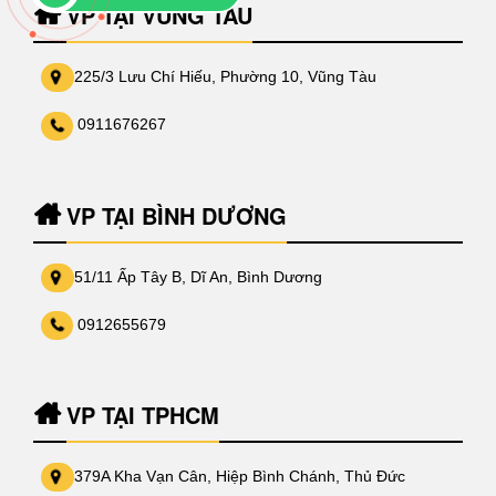
VP TẠI VŨNG TÀU
225/3 Lưu Chí Hiếu, Phường 10, Vũng Tàu
0911676267
VP TẠI BÌNH DƯƠNG
51/11 Ấp Tây B, Dĩ An, Bình Dương
0912655679
VP TẠI TPHCM
379A Kha Vạn Cân, Hiệp Bình Chánh, Thủ Đức