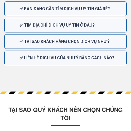
✅ BẠN ĐANG CẦN TÌM DỊCH VỤ UY TÍN GIÁ RẺ?
✅ TÌM ĐỊA CHỈ DỊCH VỤ UY TÍN Ở ĐÂU?
✅ TẠI SAO KHÁCH HÀNG CHỌN DỊCH VỤ NHƯ Ý
✅ LIÊN HỆ DỊCH VỤ CỦA NHƯ Ý BẰNG CÁCH NÀO?
TẠI SAO QUÝ KHÁCH NÊN CHỌN CHÚNG
TÔI