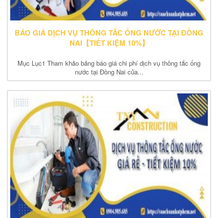
BÁO GIÁ DỊCH VỤ THÔNG TẮC ỐNG NƯỚC TẠI ĐỒNG
NAI【TIẾT KIỆM 10%】
Mục Lục1 Tham khảo bảng báo giá chi phí dịch vụ thông tắc ống
nước tại Đồng Nai của...