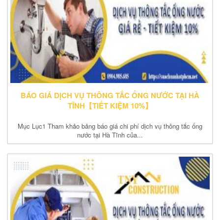
BÁO GIÁ DỊCH VỤ THÔNG TẮC ỐNG NƯỚC TẠI HÀ
TĨNH【TIẾT KIỆM 10%】
Mục Lục1 Tham khảo bảng báo giá chi phí dịch vụ thông tắc ống
nước tại Hà Tĩnh của...