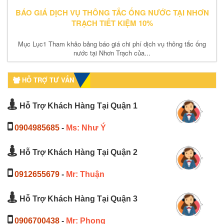
BÁO GIÁ DỊCH VỤ THÔNG TẮC ỐNG NƯỚC TẠI NHƠN
TRẠCH TIẾT KIỆM 10%
Mục Lục1 Tham khảo bảng báo giá chi phí dịch vụ thông tắc ống
nước tại Nhơn Trạch của...
HỖ TRỢ TƯ VẤN
Hỗ Trợ Khách Hàng Tại Quận 1
0904985685
-
Ms: Như Ý
Hỗ Trợ Khách Hàng Tại Quận 2
0912655679
-
Mr: Thuận
Hỗ Trợ Khách Hàng Tại Quận 3
0906700438
-
Mr: Phong