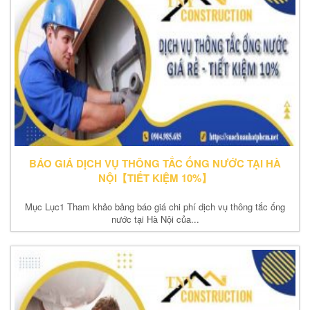
BÁO GIÁ DỊCH VỤ THÔNG TẮC ỐNG NƯỚC TẠI HÀ
NỘI【TIẾT KIỆM 10%】
Mục Lục1 Tham khảo bảng báo giá chi phí dịch vụ thông tắc ống
nước tại Hà Nội của...