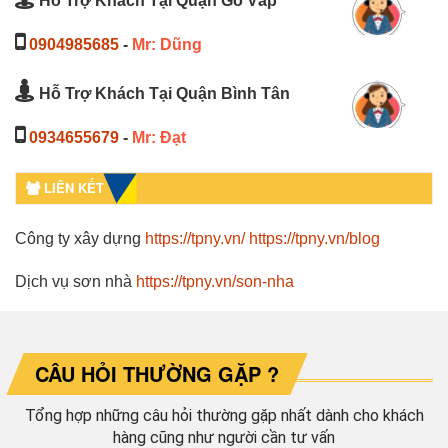
Hỗ Trợ Khách Tại Quận Gò Vấp
0904985685
-
Mr: Dũng
Hỗ Trợ Khách Tại Quận Bình Tân
0934655679
-
Mr: Đạt
LIÊN KẾT
Công ty xây dựng
https://tpny.vn/
https://tpny.vn/blog
Dịch vụ sơn nhà
https://tpny.vn/son-nha
CÂU HỎI THƯỜNG GẶP ?
Tổng hợp những câu hỏi thường gặp nhất dành cho khách
hàng cũng như người cần tư vấn