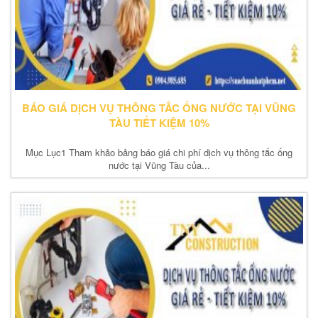
BÁO GIÁ DỊCH VỤ THÔNG TẮC ỐNG NƯỚC TẠI VŨNG
TÀU TIẾT KIỆM 10%
Mục Lục1 Tham khảo bảng báo giá chi phí dịch vụ thông tắc ống
nước tại Vũng Tàu của...