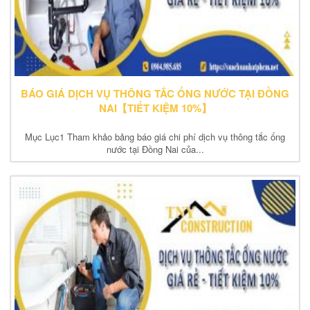
BÁO GIÁ DỊCH VỤ THÔNG TẮC ỐNG NƯỚC TẠI ĐỒNG
NAI【TIẾT KIỆM 10%】
Mục Lục1 Tham khảo bảng báo giá chi phí dịch vụ thông tắc ống
nước tại Đồng Nai của...