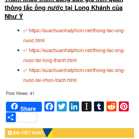
thông tắc ống nước tại Long Khánh của
Như Ý
✅
https://suachuanhatphcm.net/thong-tac-ong-
nuoc.html
✅
https://suachuanhatphcm.net/thong-tac-ong-
nuoc-tai-long-thanh.html
✅
https://suachuanhatphcm.net/thong-tac-ong-
nuoc-tai-nhon-trach.html
Post Views:
41
Facebook
Twitter
LinkedIn
Instapaper
Tumblr
Redd
Pi
Share
Share
BÀI VIẾT KHÁC