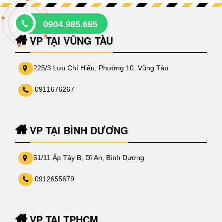
0904.985.685
VP TẠI VŨNG TÀU
225/3 Lưu Chí Hiếu, Phường 10, Vũng Tàu
0911676267
VP TẠI BÌNH DƯƠNG
51/11 Ấp Tây B, Dĩ An, Bình Dương
0912655679
VP TẠI TPHCM