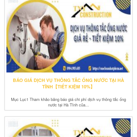
BÁO GIÁ DỊCH VỤ THÔNG TẮC ỐNG NƯỚC TẠI HÀ
TĨNH【TIẾT KIỆM 10%】
Mục Lục1 Tham khảo bảng báo giá chi phí dịch vụ thông tắc ống
nước tại Hà Tĩnh của...