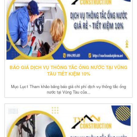
BÁO GIÁ DỊCH VỤ THÔNG TẮC ỐNG NƯỚC TẠI VŨNG
TÀU TIẾT KIỆM 10%
Mục Lục1 Tham khảo bảng báo giá chi phí dịch vụ thông tắc ống
nước tại Vũng Tàu của...