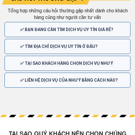
Tổng hợp những câu hỏi thường gặp nhất dành cho khách
hàng cũng như người cần tư vấn
✅ BẠN ĐANG CẦN TÌM DỊCH VỤ UY TÍN GIÁ RẺ?
✅ TÌM ĐỊA CHỈ DỊCH VỤ UY TÍN Ở ĐÂU?
✅ TẠI SAO KHÁCH HÀNG CHỌN DỊCH VỤ NHƯ Ý
✅ LIÊN HỆ DỊCH VỤ CỦA NHƯ Ý BẰNG CÁCH NÀO?
TẠI SAO QUÝ KHÁCH NÊN CHỌN CHÚNG