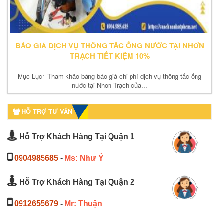
BÁO GIÁ DỊCH VỤ THÔNG TẮC ỐNG NƯỚC TẠI NHƠN
TRẠCH TIẾT KIỆM 10%
Mục Lục1 Tham khảo bảng báo giá chi phí dịch vụ thông tắc ống
nước tại Nhơn Trạch của...
HỖ TRỢ TƯ VẤN
Hỗ Trợ Khách Hàng Tại Quận 1
0904985685
-
Ms: Như Ý
Hỗ Trợ Khách Hàng Tại Quận 2
0912655679
-
Mr: Thuận