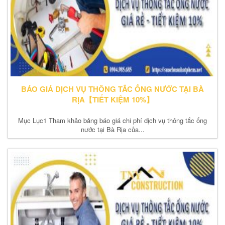
BÁO GIÁ DỊCH VỤ THÔNG TẮC ỐNG NƯỚC TẠI BÀ
RỊA【TIẾT KIỆM 10%】
Mục Lục1 Tham khảo bảng báo giá chi phí dịch vụ thông tắc ống
nước tại Bà Rịa của...