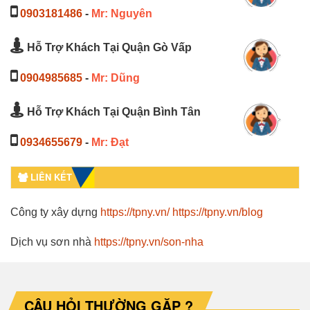
0903181486
-
Mr: Nguyên
Hỗ Trợ Khách Tại Quận Gò Vấp
0904985685
-
Mr: Dũng
Hỗ Trợ Khách Tại Quận Bình Tân
0934655679
-
Mr: Đạt
LIÊN KẾT
Công ty xây dựng
https://tpny.vn/
https://tpny.vn/blog
Dịch vụ sơn nhà
https://tpny.vn/son-nha
CÂU HỎI THƯỜNG GẶP ?