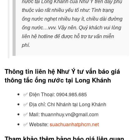
nước tại Long Khánh của Như Ý trên đây phụ
thuộc vào rất nhiều yếu tố như: Tình trạng
ống nước nghẹt nhiều hay ít, chiều dài đường
ống nước…vvv.
Vậy nên. Quý khách vui lòng
liên hệ hotline
để được hỗ trợ tư vấn miễn
phí.
Thông tin liên hệ Như Ý tư vấn báo giá
thông tắc ống nước tại Long Khánh
✅
Điện Thoại: 0904.985.685
✅
Địa chỉ: Chi Nhánh tại Long Khánh
✅
Mail: thuannhuy.vn@gmail.com
✅
Website:
suachuanhatphcm.net
Tham khảo thêm bảng báo giá liên quan