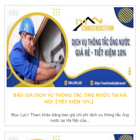
BÁO GIÁ DỊCH VỤ THÔNG TẮC ỐNG NƯỚC TẠI HÀ
NỘI【TIẾT KIỆM 10%】
Mục Lục1 Tham khảo bảng báo giá chi phí dịch vụ thông tắc ống
nước tại Hà Nội của...