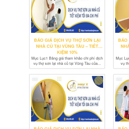
BÁO GIÁ DỊCH VỤ THỢ SƠN LẠI
BÁO 
NHÀ CỦ TẠI VŨNG TÀU – TIẾT
NHÀ
KIỆM 10%
Mục Lục1 Bảng giá tham khảo chi phí dịch
Mục Lục
vụ thợ sơn lại nhà củ tại Vũng Tàu của...
vụ th
BÁO GIÁ DỊCH VỤ SƠN LẠI NHÀ
BÁO 