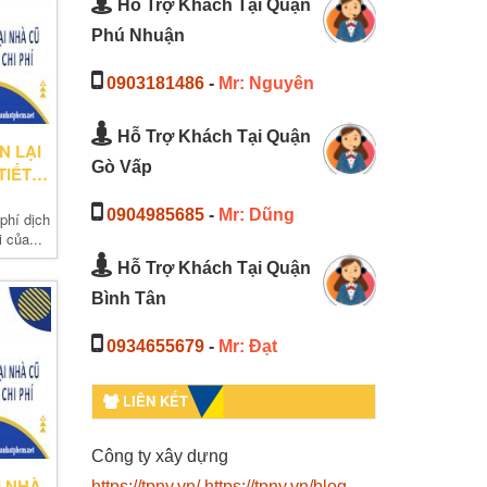
Hỗ Trợ Khách Tại Quận
Phú Nhuận
0903181486
-
Mr: Nguyên
Hỗ Trợ Khách Tại Quận
N LẠI
Gò Vấp
TIẾT
0904985685
-
Mr: Dũng
phí dịch
 của...
Hỗ Trợ Khách Tại Quận
Bình Tân
0934655679
-
Mr: Đạt
LIÊN KẾT
Công ty xây dựng
I NHÀ
https://tpny.vn/
https://tpny.vn/blog