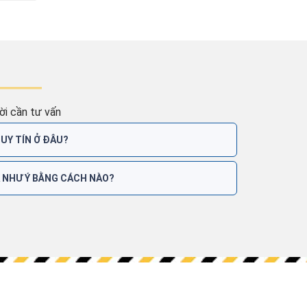
i cần tư vấn
 UY TÍN Ở ĐÂU?
A NHƯ Ý BẰNG CÁCH NÀO?