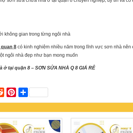
Thợ sơn sửa chữa nhà ở tại quận 8 chuyên nghiệp, uy tín và có
ới không gian trong từng ngôi nhà
 quan 8
có kinh nghiệm nhiều năm trong lĩnh vực sơn nhà nên
 một ngôi nhà đẹp như bạn mong muốn
à ở tại quận 8 – SƠN SỬA NHÀ Q 8 GIÁ RẺ
n
apaper
umblr
Reddit
Pinterest
Share