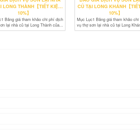
ẠI LONG THÀNH【TIẾT KIỆM
CỦ TẠI LONG KHÁNH【TIẾT
10%】
10%】
1 Bảng giá tham khảo chi phí dịch
Mục Lục1 Bảng giá tham khảo chi 
ơn lại nhà củ tại Long Thành của...
vụ thợ sơn lại nhà củ tại Long Khá