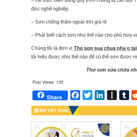
– Để thực hiện đúng quy trình chúng ta cần đội 
đức nghề nghiệp.
– Sơn chống thấm ngoài trời giá rẻ
– Phải biết cách sơn như thế nào cho phù hợp v
Chúng tôi là đơn vị
Tho son sua chua nha o tai
tôi hiểu được như thế nào để có thể sơn được
Thợ sơn sửa chữa nh
Post Views:
135
Facebook
Twitter
LinkedI
Inst
T
Share
BÀI VIẾT KHÁC