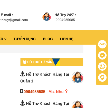
E mail :
Hỗ Trợ 24/7 :
atnhuy@gmail.com
0904985685
XD
TUYỂN DỤNG
BLOG
LIÊN HỆ
HỖ TRỢ TƯ VẤN
Hỗ Trợ Khách Hàng Tại
Quận 1
0904985685
-
Ms: Như Ý
Hỗ Trợ Khách Hàng Tại