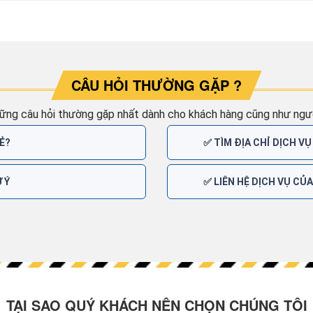
CÂU HỎI THƯỜNG GẶP ?
ững câu hỏi thường gặp nhất dành cho khách hàng cũng như ngườ
Ẻ?
✅ TÌM ĐỊA CHỈ DỊCH VỤ
 Ý
✅ LIÊN HỆ DỊCH VỤ CỦ
TẠI SAO QUÝ KHÁCH NÊN CHỌN CHÚNG TÔI