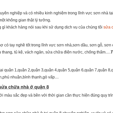
uyên nghiệp và có nhiều kinh nghiệm trong lĩnh vực sơn nhà tạ
một không gian thật lý tưởng.
 gì khách hàng nói sau khi sử dụng dịch vụ của chúng tôi
sửa 
ợ có tay nghề tốt trong lĩnh vực sơn nhà,sơn dầu, sơn gỗ, sơn
cầu thang, tủ kệ, vách ngăn, sửa chữa điện nước, chống thấm….
tại quận 1,quận 2,quận 3,quận 4,quận 5,quận 6,quận 7,quận 8,
nh,phú nhuận,bình thạnh,gò vấp…
sửa chữa nhà ở quận 8
i màu sắc đẹp và bền với thời gian cần thực hiện đúng quy trì