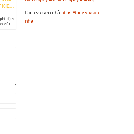
 KIỆM
Dịch vụ sơn nhà
https://tpny.vn/son-
phí dịch
nha
nh của...