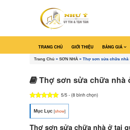
TRANG CHỦ
GIỚI THIỆU
BẢNG GIÁ
Trang Chủ
»
SƠN NHÀ
»
Thợ sơn sửa chữa nhà ở
Thợ sơn sửa chữa nhà ở
5/5 - (8 bình chọn)
Mục Lục
[
show
]
Thợ sơn sửa chữa nhà ở tại q