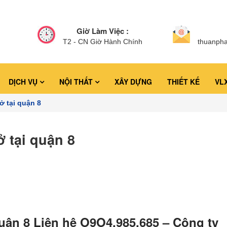
Giờ Làm Việc :
T2 - CN Giờ Hành Chính
thuanph
DỊCH VỤ
NỘI THẤT
XÂY DỰNG
THIẾT KẾ
VL
 tại quận 8
 tại quận 8
uận 8 Liên hệ O9O4.985.685 – Công ty