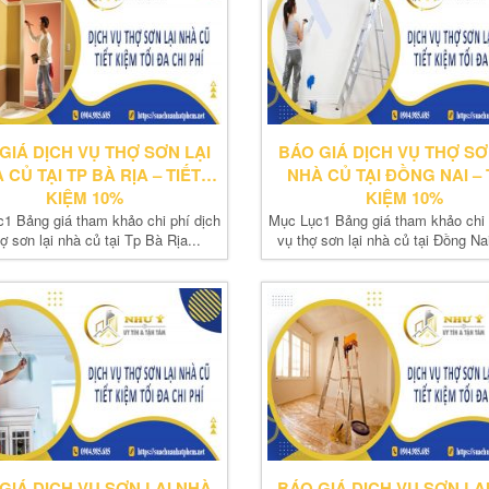
GIÁ DỊCH VỤ THỢ SƠN LẠI
BÁO GIÁ DỊCH VỤ THỢ SƠ
 CỦ TẠI TP BÀ RỊA – TIẾT
NHÀ CỦ TẠI ĐỒNG NAI – 
KIỆM 10%
KIỆM 10%
1 Bảng giá tham khảo chi phí dịch
Mục Lục1 Bảng giá tham khảo chi 
ợ sơn lại nhà củ tại Tp Bà Rịa...
vụ thợ sơn lại nhà củ tại Đồng Nai
GIÁ DỊCH VỤ SƠN LẠI NHÀ
BÁO GIÁ DỊCH VỤ SƠN LẠ