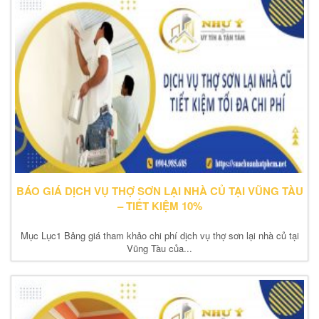
BÁO GIÁ DỊCH VỤ THỢ SƠN LẠI NHÀ CỦ TẠI VŨNG TÀU
– TIẾT KIỆM 10%
Mục Lục1 Bảng giá tham khảo chi phí dịch vụ thợ sơn lại nhà củ tại
Vũng Tàu của...