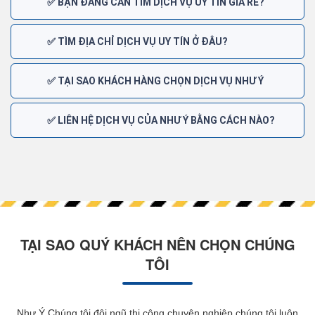
✅ BẠN ĐANG CẦN TÌM DỊCH VỤ UY TÍN GIÁ RẺ?
✅ TÌM ĐỊA CHỈ DỊCH VỤ UY TÍN Ở ĐÂU?
✅ TẠI SAO KHÁCH HÀNG CHỌN DỊCH VỤ NHƯ Ý
✅ LIÊN HỆ DỊCH VỤ CỦA NHƯ Ý BẰNG CÁCH NÀO?
TẠI SAO QUÝ KHÁCH NÊN CHỌN CHÚNG
TÔI
Như Ý Chúng tôi đội ngũ thi công chuyên nghiệp chúng tôi luôn