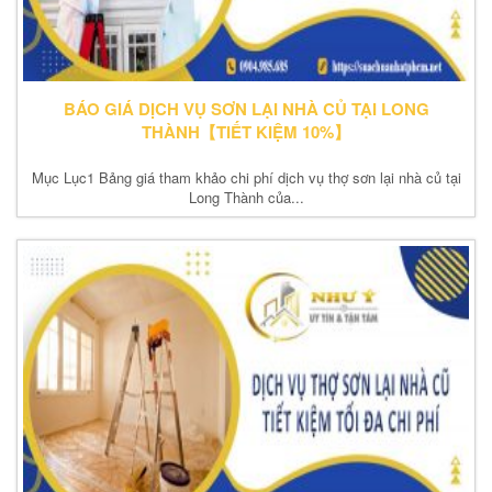
BÁO GIÁ DỊCH VỤ SƠN LẠI NHÀ CỦ TẠI LONG
THÀNH【TIẾT KIỆM 10%】
Mục Lục1 Bảng giá tham khảo chi phí dịch vụ thợ sơn lại nhà củ tại
Long Thành của...