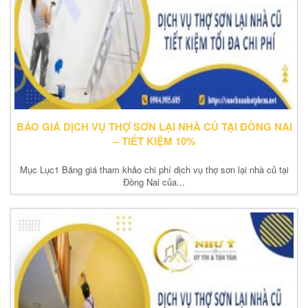
BÁO GIÁ DỊCH VỤ THỢ SƠN LẠI NHÀ CỦ TẠI ĐỒNG NAI
– TIẾT KIỆM 10%
Mục Lục1 Bảng giá tham khảo chi phí dịch vụ thợ sơn lại nhà củ tại
Đồng Nai của...