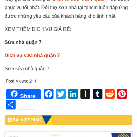
phục vụ tốt nhất. Đội thợ sơn nhà tại tphcm luôn đáp ứng
được những yêu cầu của khách hàng khó tính nhất.
XEM THÊM DỊCH VU GIÁ RẺ:
Sửa nhà quận 7
Dịch vụ sửa nhà quận 7
Sơn sửa nhà quận 7
Post Views:
211
Facebook
Twitter
LinkedIn
Instapaper
Tumblr
Redd
Pi
Share
Share
BÀI VIẾT KHÁC