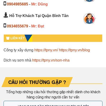
0904985685
-
Mr: Dũng
Hỗ Trợ Khách Tại Quận Bình Tân
0934655679
-
Mr: Đạt
LIÊN KẾT
Công ty xây dựng
https://tpny.vn/
https://tpny.vn/blog
Dịch vụ sơn nhà
https://tpny.vn/son-nha
CÂU HỎI THƯỜNG GẶP ?
Tổng hợp những câu hỏi thường gặp nhất dành cho khách
hàng cũng như người cần tư vấn