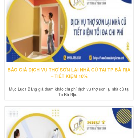
BÁO GIÁ DỊCH VỤ THỢ SƠN LẠI NHÀ CỦ TẠI TP BÀ RỊA
– TIẾT KIỆM 10%
Mục Lục1 Bảng giá tham khảo chi phí dịch vụ thợ sơn lại nhà củ tại
Tp Bà Rịa...