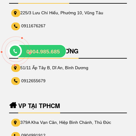
225/3 Lưu Chí Hiếu, Phường 10, Vũng Tàu
0911676267
VP TẠI BÌNH DƯƠNG
0904.985.685
51/11 Ấp Tây B, Dĩ An, Bình Dương
0912655679
VP TẠI TPHCM
379A Kha Vạn Cân, Hiệp Bình Chánh, Thủ Đức
0904991912