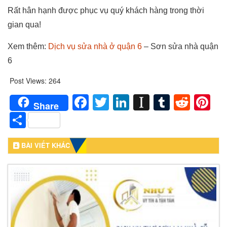
Rất hân hạnh được phục vụ quý khách hàng trong thời
gian qua!
Xem thêm:
Dịch vụ sửa nhà ở quận 6
– Sơn sửa nhà quận
6
Post Views:
264
Facebook
Twitter
LinkedIn
Instapaper
Tumblr
Redd
Pi
Share
Share
BÀI VIẾT KHÁC