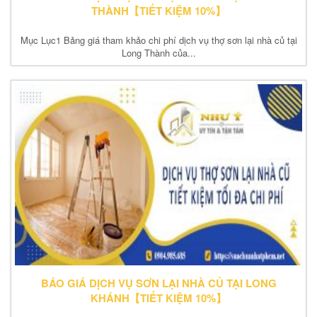
THÀNH【TIẾT KIỆM 10%】
Mục Lục1 Bảng giá tham khảo chi phí dịch vụ thợ sơn lại nhà củ tại
Long Thành của...
BÁO GIÁ DỊCH VỤ SƠN LẠI NHÀ CỦ TẠI LONG
KHÁNH【TIẾT KIỆM 10%】