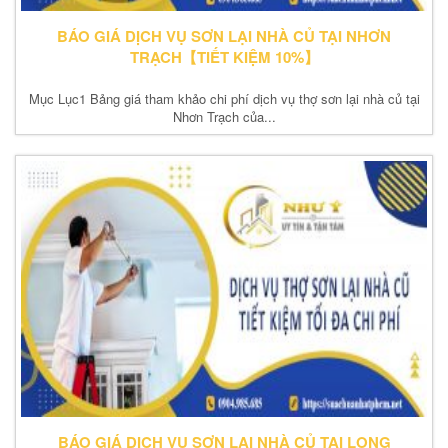
BÁO GIÁ DỊCH VỤ SƠN LẠI NHÀ CỦ TẠI NHƠN
TRẠCH【TIẾT KIỆM 10%】
Mục Lục1 Bảng giá tham khảo chi phí dịch vụ thợ sơn lại nhà củ tại
Nhơn Trạch của...
BÁO GIÁ DỊCH VỤ SƠN LẠI NHÀ CỦ TẠI LONG