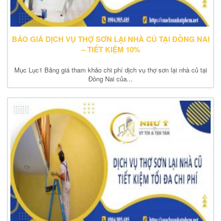
BÁO GIÁ DỊCH VỤ THỢ SƠN LẠI NHÀ CỦ TẠI ĐỒNG NAI
– TIẾT KIỆM 10%
Mục Lục1 Bảng giá tham khảo chi phí dịch vụ thợ sơn lại nhà củ tại
Đồng Nai của...