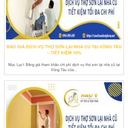
BÁO GIÁ DỊCH VỤ THỢ SƠN LẠI NHÀ CỦ TẠI VŨNG TÀU
– TIẾT KIỆM 10%
Mục Lục1 Bảng giá tham khảo chi phí dịch vụ thợ sơn lại nhà củ tại
Vũng Tàu của...