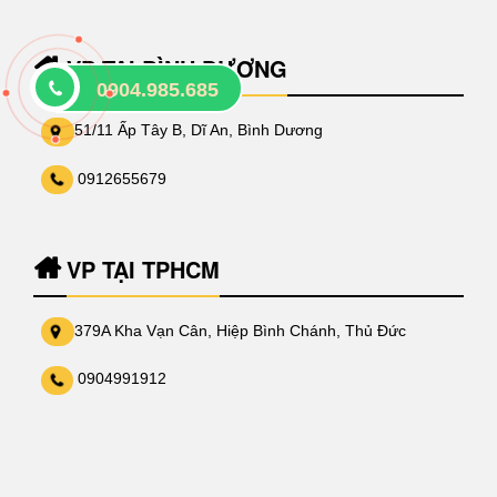
VP TẠI BÌNH DƯƠNG
0904.985.685
51/11 Ấp Tây B, Dĩ An, Bình Dương
0912655679
VP TẠI TPHCM
379A Kha Vạn Cân, Hiệp Bình Chánh, Thủ Đức
0904991912