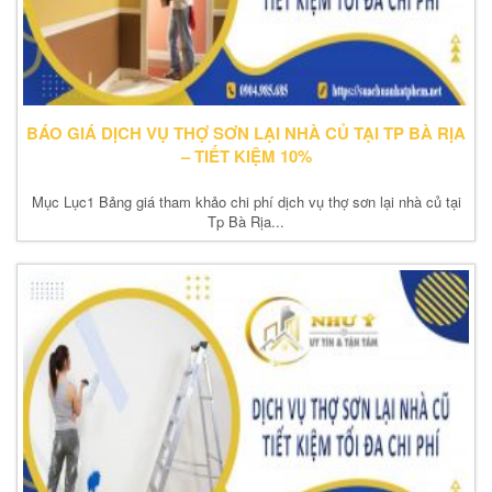
BÁO GIÁ DỊCH VỤ THỢ SƠN LẠI NHÀ CỦ TẠI TP BÀ RỊA
– TIẾT KIỆM 10%
Mục Lục1 Bảng giá tham khảo chi phí dịch vụ thợ sơn lại nhà củ tại
Tp Bà Rịa...