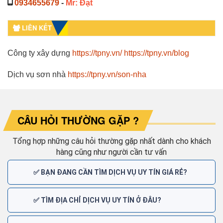
0934655679
-
Mr: Đạt
LIÊN KẾT
Công ty xây dựng
https://tpny.vn/
https://tpny.vn/blog
Dịch vụ sơn nhà
https://tpny.vn/son-nha
CÂU HỎI THƯỜNG GẶP ?
Tổng hợp những câu hỏi thường gặp nhất dành cho khách
hàng cũng như người cần tư vấn
✅ BẠN ĐANG CẦN TÌM DỊCH VỤ UY TÍN GIÁ RẺ?
✅ TÌM ĐỊA CHỈ DỊCH VỤ UY TÍN Ở ĐÂU?