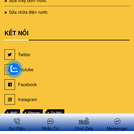
Sửa máy bơm nước
Sửa chữa điện nước
KẾT NỐI
Twitter
Youtube
Facebook
Instagram
AMP
Sitemap
Tin Mới
Sơ đồ trang web suachuanhatphcm.net
Gọi Điện
Nhắn Tin
Chat Zalo
Messenger