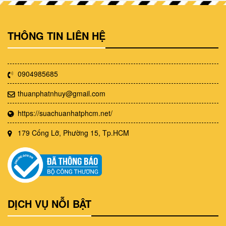
THÔNG TIN LIÊN HỆ
0904985685
thuanphatnhuy@gmail.com
https://suachuanhatphcm.net/
179 Cống Lỡ, Phường 15, Tp.HCM
DỊCH VỤ NỖI BẬT