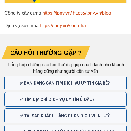
Công ty xây dựng
https://tpny.vn/
https://tpny.vn/blog
Dịch vụ sơn nhà
https://tpny.vn/son-nha
CÂU HỎI THƯỜNG GẶP ?
Tổng hợp những câu hỏi thường gặp nhất dành cho khách
hàng cũng như người cần tư vấn
✅ BẠN ĐANG CẦN TÌM DỊCH VỤ UY TÍN GIÁ RẺ?
✅ TÌM ĐỊA CHỈ DỊCH VỤ UY TÍN Ở ĐÂU?
✅ TẠI SAO KHÁCH HÀNG CHỌN DỊCH VỤ NHƯ Ý