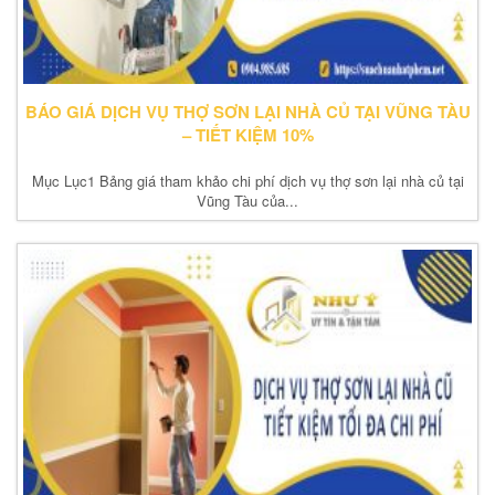
BÁO GIÁ DỊCH VỤ THỢ SƠN LẠI NHÀ CỦ TẠI VŨNG TÀU
– TIẾT KIỆM 10%
Mục Lục1 Bảng giá tham khảo chi phí dịch vụ thợ sơn lại nhà củ tại
Vũng Tàu của...