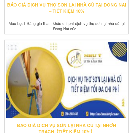
BÁO GIÁ DỊCH VỤ THỢ SƠN LẠI NHÀ CỦ TẠI ĐỒNG NAI
– TIẾT KIỆM 10%
Mục Lục1 Bảng giá tham khảo chi phí dịch vụ thợ sơn lại nhà củ tại
Đồng Nai của...
BÁO GIÁ DỊCH VỤ SƠN LẠI NHÀ CỦ TẠI NHƠN
TRẠCH【TIẾT KIỆM 10%】