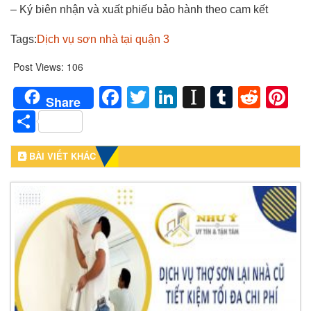
– Ký biên nhận và xuất phiếu bảo hành theo cam kết
Tags:
Dịch vụ sơn nhà tại quận 3
Post Views:
106
Facebook
Twitter
LinkedIn
Instapaper
Tumblr
Redd
Pi
Share
Share
BÀI VIẾT KHÁC