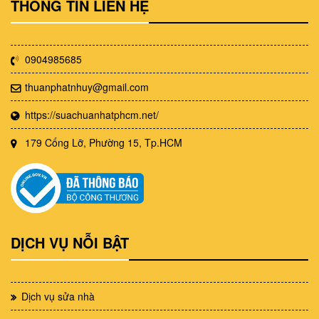
THÔNG TIN LIÊN HỆ
0904985685
thuanphatnhuy@gmail.com
https://suachuanhatphcm.net/
179 Cống Lỡ, Phường 15, Tp.HCM
DỊCH VỤ NỖI BẬT
Dịch vụ sửa nhà