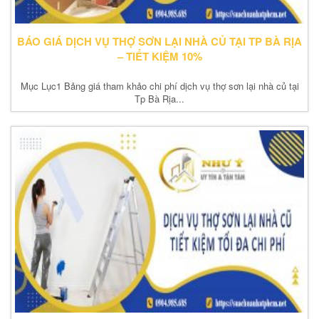
BÁO GIÁ DỊCH VỤ THỢ SƠN LẠI NHÀ CỦ TẠI TP BÀ RỊA
– TIẾT KIỆM 10%
Mục Lục1 Bảng giá tham khảo chi phí dịch vụ thợ sơn lại nhà củ tại
Tp Bà Rịa...