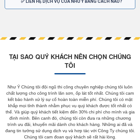
✅ LIÊN HỆ DỊCH VỤ CỦA NHƯ Ý BẰNG CÁCH NÀO?
TẠI SAO QUÝ KHÁCH NÊN CHỌN CHÚNG
TÔI
Như Ý Chúng tôi đội ngũ thi công chuyên nghiệp chúng tôi luôn
chất lượng cho công trình lăn sơn, ốp lát tốt nhất. Chúng tôi cam
kết bảo hành xử lý sự cố hoàn toàn miễn phí. Chúng tôi có mặt
khắp mọi tỉnh thành nhằm phục vụ quý khách được tốt nhất có
thể. Và giúp quý khách tiết kiệm đến 30% chi phí cho mình và gia
đình mình. Bên canh đó, chúng tôi còn đưa ra những chương
trình ưu đãi, khuyến mãi dành cho khách hàng. Những ai đã và
đang tin tưởng sử dụng dịch vụ và hơp tác với Công Ty chúng tôi.
Chúng tôi cam đoan quý khách sẽ rất hài lòng.