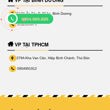
51/11 Ấp Tây B, Dĩ An, Bình Dương
0904.985.685
0912655679
VP TẠI TPHCM
379A Kha Vạn Cân, Hiệp Bình Chánh, Thủ Đức
0904991912