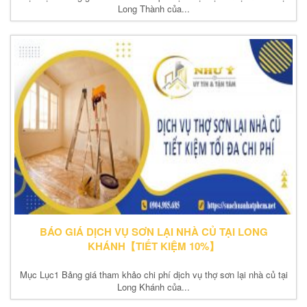
Long Thành của...
BÁO GIÁ DỊCH VỤ SƠN LẠI NHÀ CỦ TẠI LONG
KHÁNH【TIẾT KIỆM 10%】
Mục Lục1 Bảng giá tham khảo chi phí dịch vụ thợ sơn lại nhà củ tại
Long Khánh của...