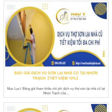
BÁO GIÁ DỊCH VỤ SƠN LẠI NHÀ CỦ TẠI NHƠN
TRẠCH【TIẾT KIỆM 10%】
Mục Lục1 Bảng giá tham khảo chi phí dịch vụ thợ sơn lại nhà củ tại
Nhơn Trạch của...