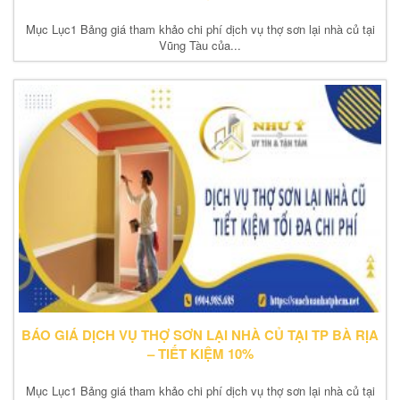
Mục Lục1 Bảng giá tham khảo chi phí dịch vụ thợ sơn lại nhà củ tại
Vũng Tàu của...
BÁO GIÁ DỊCH VỤ THỢ SƠN LẠI NHÀ CỦ TẠI TP BÀ RỊA
– TIẾT KIỆM 10%
Mục Lục1 Bảng giá tham khảo chi phí dịch vụ thợ sơn lại nhà củ tại