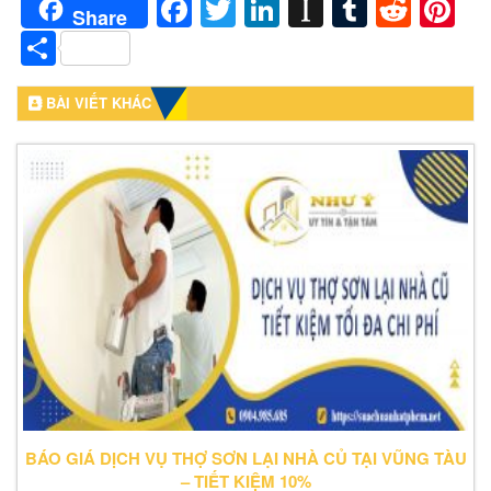
Facebook
Twitter
LinkedIn
Instapaper
Tumblr
Redd
Pi
Share
Share
BÀI VIẾT KHÁC
BÁO GIÁ DỊCH VỤ THỢ SƠN LẠI NHÀ CỦ TẠI VŨNG TÀU
– TIẾT KIỆM 10%