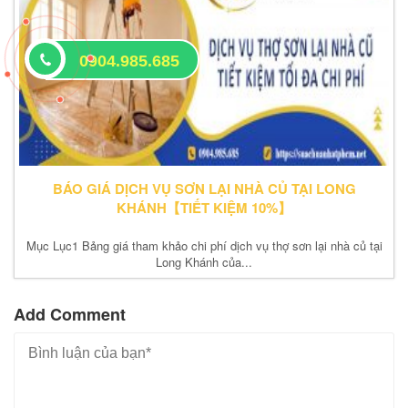
0904.985.685
BÁO GIÁ DỊCH VỤ SƠN LẠI NHÀ CỦ TẠI LONG
KHÁNH【TIẾT KIỆM 10%】
Mục Lục1 Bảng giá tham khảo chi phí dịch vụ thợ sơn lại nhà củ tại
Long Khánh của...
Add Comment