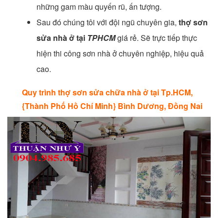
những gam màu quyến rũ, ấn tượng.
Sau đó chúng tôi với đội ngũ chuyên gia,
thợ sơn
sửa nhà ở tại
TPHCM
giá rẻ. Sẽ trực tiếp thực
hiện thi công sơn nhà ở chuyên nghiệp, hiệu quả
cao.
Quy trình thợ sơn sửa chữa nhà ở tại Tp.HCM,
{Thành Phố Hồ Chí Minh} Bình Dương, Đồng Nai