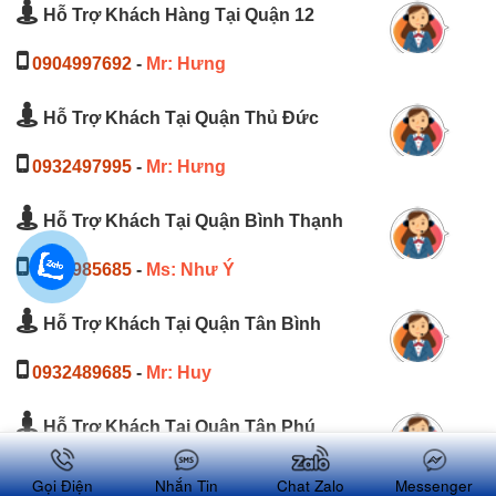
Hỗ Trợ Khách Hàng Tại Quận 12
0904997692
-
Mr: Hưng
Hỗ Trợ Khách Tại Quận Thủ Đức
0932497995
-
Mr: Hưng
Hỗ Trợ Khách Tại Quận Bình Thạnh
0904985685
-
Ms: Như Ý
Hỗ Trợ Khách Tại Quận Tân Bình
0932489685
-
Mr: Huy
Hỗ Trợ Khách Tại Quận Tân Phú
0835748593
-
Mr: Quý
Gọi Điện
Nhắn Tin
Chat Zalo
Messenger