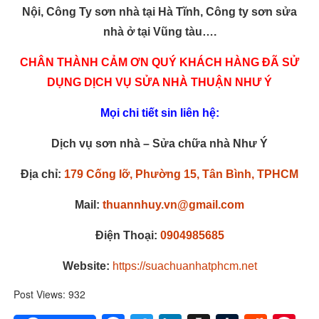
Nội, Công Ty sơn nhà tại Hà Tĩnh, Công ty sơn sửa
nhà ở tại Vũng tàu….
CHÂN THÀNH CẢM ƠN QUÝ KHÁCH HÀNG ĐÃ SỬ
DỤNG DỊCH VỤ SỬA NHÀ THUẬN NHƯ Ý
Mọi chi tiết sin liên hệ:
Dịch vụ sơn nhà – Sửa chữa nhà Như Ý
Địa chỉ:
179 Cống lỡ, Phường 15, Tân Bình, TPHCM
Mail:
thuannhuy.vn@gmail.com
Điện Thoại:
0904985685
Website:
https://suachuanhatphcm.net
Post Views:
932