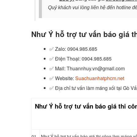
Quý khách vui lòng liên hệ đến hotline đ
Như Ý hỗ trợ tư vấn báo giá t
✅ Zalo
: 0904.985.685
✅
Điện Thoại: 0904.985.685
✅
Mail: Thuannhuy.vn@gmail.com
✅
Website:
Suachuanhatphcm.net
✅
Địa chỉ tư vấn làm máng xối tại Gò V
Như Ý hỗ trợ tư vấn báo giá thi c
01
Như Ý hỗ trợ tư vấn báo giá thi công làm máng x