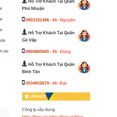
Hỗ Trợ Khách Tại Quận
ài
Phú Nhuận
ài
0903181486
-
Mr: Nguyên
ài
Hỗ Trợ Khách Tại Quận
dài
Gò Vấp
t dài
0904985685
-
Mr: Dũng
Hỗ Trợ Khách Tại Quận
Bình Tân
0934655679
-
Mr: Đạt
LIÊN KẾT
Công ty xây dựng
.
https://tpny.vn/
https://tpny.vn/blog