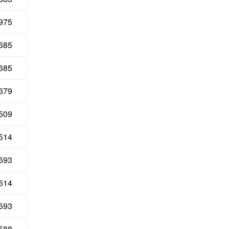
 975
 685
685
679
 509
514
593
514
593
 588