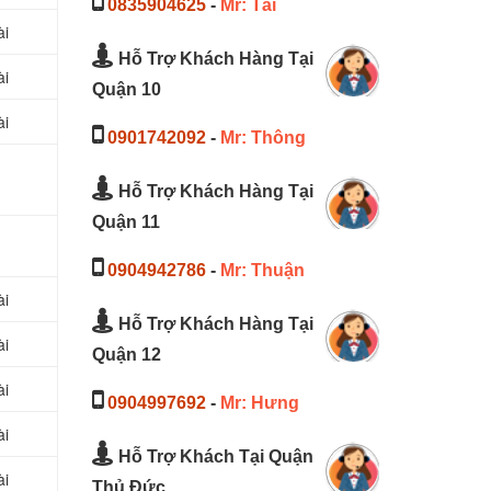
0835904625
-
Mr: Tài
ài
Hỗ Trợ Khách Hàng Tại
ài
Quận 10
ài
0901742092
-
Mr: Thông
Hỗ Trợ Khách Hàng Tại
Quận 11
0904942786
-
Mr: Thuận
ài
Hỗ Trợ Khách Hàng Tại
ài
Quận 12
ài
0904997692
-
Mr: Hưng
ài
Hỗ Trợ Khách Tại Quận
ài
Thủ Đức