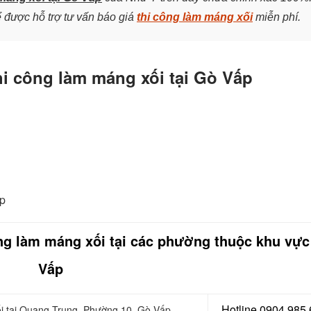
ể được hỗ trợ tư vấn báo giá
thi công làm máng xối
miễn phí.
hi công làm máng xối tại Gò Vấp
ấp
ông làm máng xối tại các phường thuộc khu vự
Vấp
Hotline 0904 985
ối tại Quang Trung, Phường 10, Gò Vấp