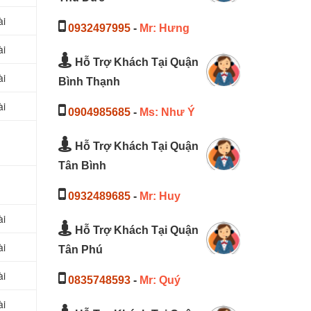
ài
0932497995
-
Mr: Hưng
ài
Hỗ Trợ Khách Tại Quận
ài
Bình Thạnh
ài
0904985685
-
Ms: Như Ý
Hỗ Trợ Khách Tại Quận
Tân Bình
0932489685
-
Mr: Huy
ài
Hỗ Trợ Khách Tại Quận
ài
Tân Phú
ài
0835748593
-
Mr: Quý
ài