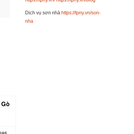
Dịch vụ sơn nhà
https://tpny.vn/son-
nha
c Gò
 685