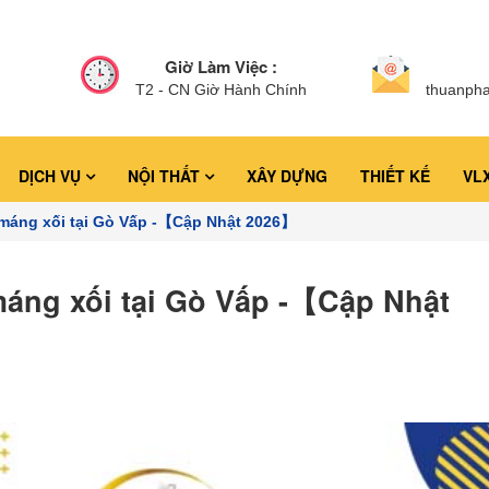
Giờ Làm Việc :
T2 - CN Giờ Hành Chính
thuanph
DỊCH VỤ
NỘI THẤT
XÂY DỰNG
THIẾT KẾ
VL
 máng xối tại Gò Vấp -【Cập Nhật 2026】
máng xối tại Gò Vấp -【Cập Nhật