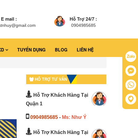
E mail :
Hỗ Trợ 24/7 :
atnhuy@gmail.com
0904985685
XD
TUYỂN DỤNG
BLOG
LIÊN HỆ
HỖ TRỢ TƯ VẤN
Hỗ Trợ Khách Hàng Tại
Quận 1
0904985685
-
Ms: Như Ý
Hỗ Trợ Khách Hàng Tại