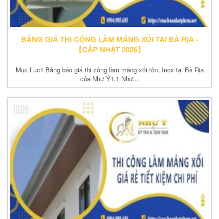
BẢNG GIÁ THI CÔNG LÀM MÁNG XỐI TẠI BÀ RỊA -
【CẬP NHẬT 2026】
Mục Lục1 Bảng báo giá thi công làm máng xối tôn, Inox tại Bà Rịa
của Như Ý1.1 Như...