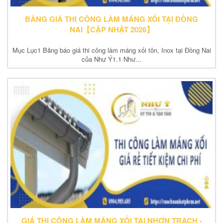
BẢNG GIÁ THI CÔNG LÀM MÁNG XỐI TẠI ĐỒNG
NAI【CẬP NHẬT 2026】
Mục Lục1 Bảng báo giá thi công làm máng xối tôn, Inox tại Đồng Nai
của Như Ý1.1 Như...
GIÁ THI CÔNG LÀM MÁNG XỐI TẠI NHƠN TRẠCH -