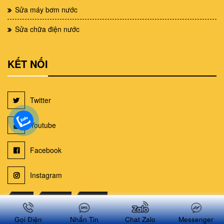
Sửa máy bơm nước
Sửa chữa điện nước
KẾT NỐI
Twitter
Youtube
Facebook
Instagram
AMP
Sitemap
Tin Mới
Sơ đồ trang web suachuanhatphcm.net
Gọi Điện
Nhắn Tin
Chat Zalo
Messenger