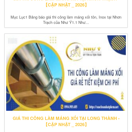
【CẬP NHẬT _ 2026】
Mục Lục1 Bảng báo giá thi công làm máng xối tôn, Inox tại Nhơn
Trạch của Như Ý1.1 Như...
GIÁ THI CÔNG LÀM MÁNG XỐI TẠI LONG THÀNH -
【CẬP NHẬT _ 2026】