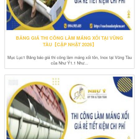
BẢNG GIÁ THI CÔNG LÀM MÁNG XỐI TẠI VŨNG
TÀU【CẬP NHẬT 2026】
Mục Lục1 Bảng báo giá thi công làm máng xối tôn, Inox tại Vũng Tàu
của Như Ý1.1 Như...