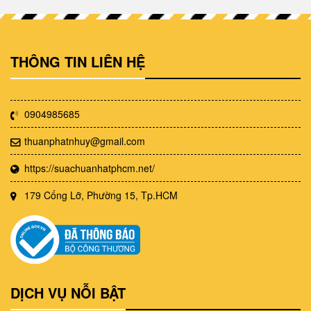
THÔNG TIN LIÊN HỆ
0904985685
thuanphatnhuy@gmail.com
https://suachuanhatphcm.net/
179 Cống Lỡ, Phường 15, Tp.HCM
DỊCH VỤ NỖI BẬT