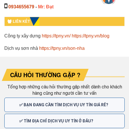
0934655679
-
Mr: Đạt
LIÊN KẾT
Công ty xây dựng
https://tpny.vn/
https://tpny.vn/blog
Dịch vụ sơn nhà
https://tpny.vn/son-nha
CÂU HỎI THƯỜNG GẶP ?
Tổng hợp những câu hỏi thường gặp nhất dành cho khách
hàng cũng như người cần tư vấn
✅ BẠN ĐANG CẦN TÌM DỊCH VỤ UY TÍN GIÁ RẺ?
✅ TÌM ĐỊA CHỈ DỊCH VỤ UY TÍN Ở ĐÂU?