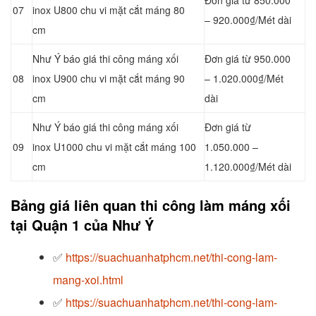
07
inox U800 chu vi mặt cắt máng 80
– 920.000₫/Mét dài
cm
Như Ý báo giá thi công máng xối
Đơn giá từ 950.000
08
inox U900 chu vi mặt cắt máng 90
– 1.020.000₫/Mét
cm
dài
Như Ý báo giá thi công máng xối
Đơn giá từ
09
inox U1000 chu vi mặt cắt máng 100
1.050.000 –
cm
1.120.000₫/Mét dài
Bảng giá liên quan thi công làm máng xối
tại Quận 1 của Như Ý
✅
https://suachuanhatphcm.net/thi-cong-lam-
mang-xoi.html
✅
https://suachuanhatphcm.net/thi-cong-lam-