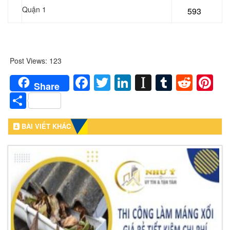
Quận 1
593
Post Views:
123
Facebook
Twitter
LinkedIn
Instapaper
Tumblr
Redd
Pi
Share
Share
BÀI VIẾT KHÁC