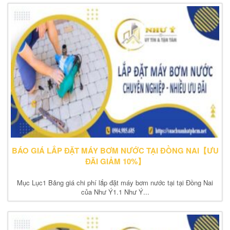
BÁO GIÁ LẮP ĐẶT MÁY BƠM NƯỚC TẠI ĐỒNG NAI【ƯU
ĐÃI GIẢM 10%】
Mục Lục1 Bảng giá chi phí lắp đặt máy bơm nước tại tại Đồng Nai
của Như Ý1.1 Như Ý...