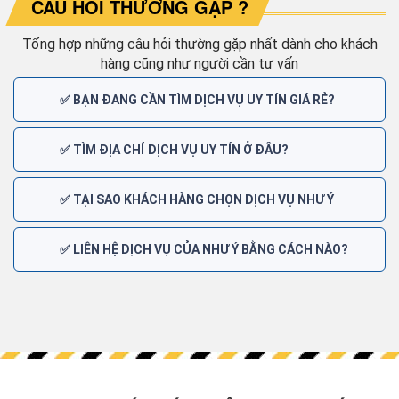
CÂU HỎI THƯỜNG GẶP ?
Tổng hợp những câu hỏi thường gặp nhất dành cho khách
hàng cũng như người cần tư vấn
✅ BẠN ĐANG CẦN TÌM DỊCH VỤ UY TÍN GIÁ RẺ?
✅ TÌM ĐỊA CHỈ DỊCH VỤ UY TÍN Ở ĐÂU?
✅ TẠI SAO KHÁCH HÀNG CHỌN DỊCH VỤ NHƯ Ý
✅ LIÊN HỆ DỊCH VỤ CỦA NHƯ Ý BẰNG CÁCH NÀO?