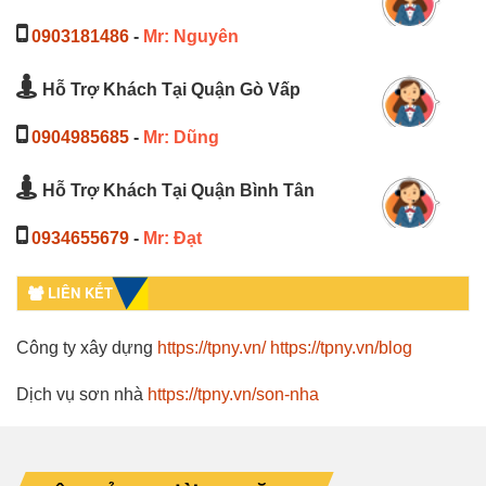
0903181486
-
Mr: Nguyên
Hỗ Trợ Khách Tại Quận Gò Vấp
0904985685
-
Mr: Dũng
Hỗ Trợ Khách Tại Quận Bình Tân
0934655679
-
Mr: Đạt
LIÊN KẾT
Công ty xây dựng
https://tpny.vn/
https://tpny.vn/blog
Dịch vụ sơn nhà
https://tpny.vn/son-nha