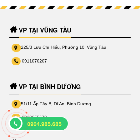
VP TẠI VŨNG TÀU
225/3 Lưu Chí Hiếu, Phường 10, Vũng Tàu
0911676267
VP TẠI BÌNH DƯƠNG
51/11 Ấp Tây B, Dĩ An, Bình Dương
0912655679
0904.985.685