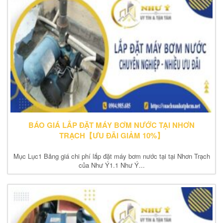
BÁO GIÁ LẮP ĐẶT MÁY BƠM NƯỚC TẠI NHƠN
TRẠCH【ƯU ĐÃI GIẢM 10%】
Mục Lục1 Bảng giá chi phí lắp đặt máy bơm nước tại tại Nhơn Trạch
của Như Ý1.1 Như Ý...