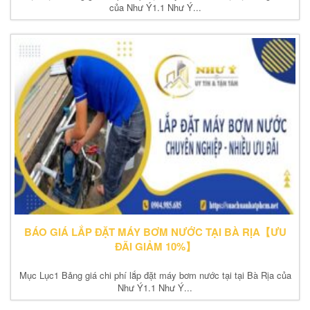
của Như Ý1.1 Như Ý...
BÁO GIÁ LẮP ĐẶT MÁY BƠM NƯỚC TẠI BÀ RỊA【ƯU
ĐÃI GIẢM 10%】
Mục Lục1 Bảng giá chi phí lắp đặt máy bơm nước tại tại Bà Rịa của
Như Ý1.1 Như Ý...