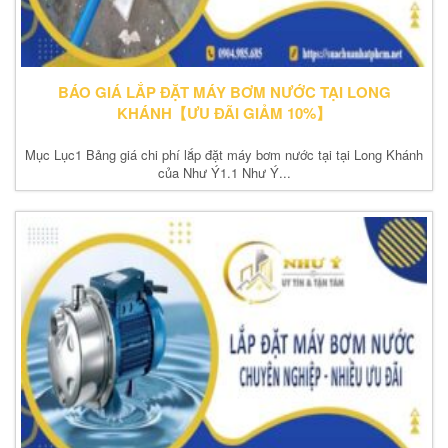
BÁO GIÁ LẮP ĐẶT MÁY BƠM NƯỚC TẠI LONG
KHÁNH【ƯU ĐÃI GIẢM 10%】
Mục Lục1 Bảng giá chi phí lắp đặt máy bơm nước tại tại Long Khánh
của Như Ý1.1 Như Ý...