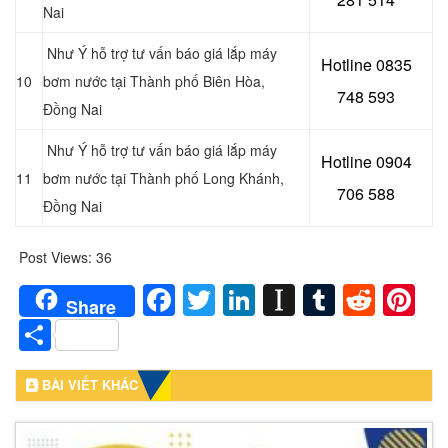
Nai
Như Ý hỗ trợ tư vấn báo giá lắp máy
Hotline 0
835
10
bơm nước tại
Thành phố Biên Hòa,
748 593
Đồng Nai
Như Ý hỗ trợ tư vấn báo giá lắp máy
Hotline 0904
11
bơm nước tại
Thành phố Long Khánh,
706 588
Đồng Nai
Post Views:
36
Facebook
Twitter
LinkedIn
Instapaper
Tumblr
Redd
Pi
Share
Share
BÀI VIẾT KHÁC