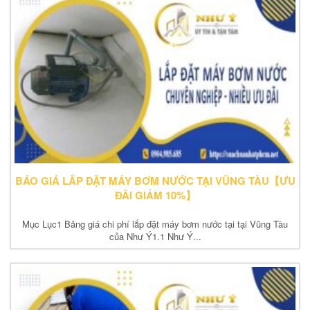
BÁO GIÁ LẮP ĐẶT MÁY BƠM NƯỚC TẠI VŨNG TÀU【ƯU
ĐÃI GIẢM 10%】
Mục Lục1 Bảng giá chi phí lắp đặt máy bơm nước tại tại Vũng Tàu
của Như Ý1.1 Như Ý...