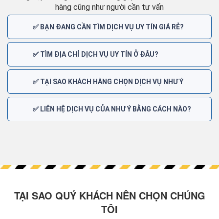
hàng cũng như người cần tư vấn
✅ BẠN ĐANG CẦN TÌM DỊCH VỤ UY TÍN GIÁ RẺ?
✅ TÌM ĐỊA CHỈ DỊCH VỤ UY TÍN Ở ĐÂU?
✅ TẠI SAO KHÁCH HÀNG CHỌN DỊCH VỤ NHƯ Ý
✅ LIÊN HỆ DỊCH VỤ CỦA NHƯ Ý BẰNG CÁCH NÀO?
TẠI SAO QUÝ KHÁCH NÊN CHỌN CHÚNG
TÔI