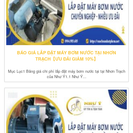
BÁO GIÁ LẮP ĐẶT MÁY BƠM NƯỚC TẠI NHƠN
TRẠCH【ƯU ĐÃI GIẢM 10%】
Mục Lục1 Bảng giá chi phí lắp đặt máy bơm nước tại tại Nhơn Trạch
của Như Ý1.1 Như Ý...