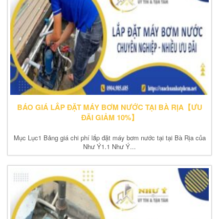
BÁO GIÁ LẮP ĐẶT MÁY BƠM NƯỚC TẠI BÀ RỊA【ƯU
ĐÃI GIẢM 10%】
Mục Lục1 Bảng giá chi phí lắp đặt máy bơm nước tại tại Bà Rịa của
Như Ý1.1 Như Ý...