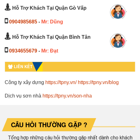
Hỗ Trợ Khách Tại Quận Gò Vấp
0904985685
-
Mr: Dũng
Hỗ Trợ Khách Tại Quận Bình Tân
0934655679
-
Mr: Đạt
LIÊN KẾT
Công ty xây dựng
https://tpny.vn/
https://tpny.vn/blog
Dịch vụ sơn nhà
https://tpny.vn/son-nha
CÂU HỎI THƯỜNG GẶP ?
Tổng hợp những câu hỏi thường gặp nhất dành cho khách