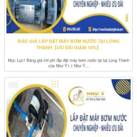
BÁO GIÁ LẮP ĐẶT MÁY BƠM NƯỚC TẠI LONG
THÀNH【ƯU ĐÃI GIẢM 10%】
Mục Lục1 Bảng giá chi phí lắp đặt máy bơm nước tại tại Long Thành
của Như Ý1.1 Như Ý...