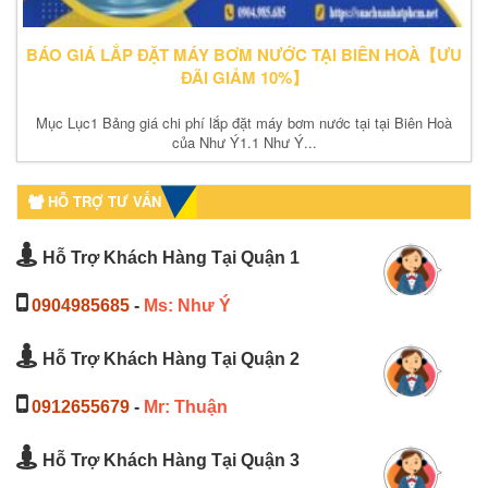
BÁO GIÁ LẮP ĐẶT MÁY BƠM NƯỚC TẠI BIÊN HOÀ【ƯU
ĐÃI GIẢM 10%】
Mục Lục1 Bảng giá chi phí lắp đặt máy bơm nước tại tại Biên Hoà
của Như Ý1.1 Như Ý...
HỖ TRỢ TƯ VẤN
Hỗ Trợ Khách Hàng Tại Quận 1
0904985685
-
Ms: Như Ý
Hỗ Trợ Khách Hàng Tại Quận 2
0912655679
-
Mr: Thuận
Hỗ Trợ Khách Hàng Tại Quận 3