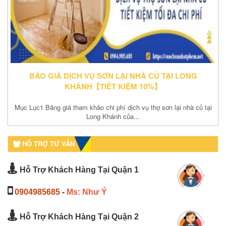
BÁO GIÁ DỊCH VỤ SƠN LẠI NHÀ CỦ TẠI LONG
KHÁNH【TIẾT KIỆM 10%】
Mục Lục1 Bảng giá tham khảo chi phí dịch vụ thợ sơn lại nhà củ tại
Long Khánh của...
HỖ TRỢ TƯ VẤN
Hỗ Trợ Khách Hàng Tại Quận 1
0904985685
-
Ms: Như Ý
Hỗ Trợ Khách Hàng Tại Quận 2