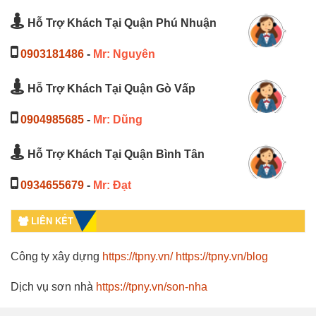
Hỗ Trợ Khách Tại Quận Phú Nhuận
0903181486
-
Mr: Nguyên
Hỗ Trợ Khách Tại Quận Gò Vấp
0904985685
-
Mr: Dũng
Hỗ Trợ Khách Tại Quận Bình Tân
0934655679
-
Mr: Đạt
LIÊN KẾT
Công ty xây dựng
https://tpny.vn/
https://tpny.vn/blog
Dịch vụ sơn nhà
https://tpny.vn/son-nha