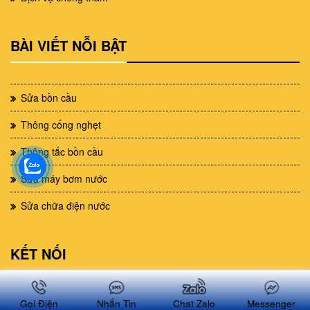
BÀI VIẾT NỖI BẬT
Sửa bồn cầu
Thông cống nghẹt
Thông tắc bồn cầu
Sửa máy bơm nước
Sửa chữa điện nước
KẾT NỐI
Twitter
Gọi Điện
Nhắn Tin
Chat Zalo
Messenger