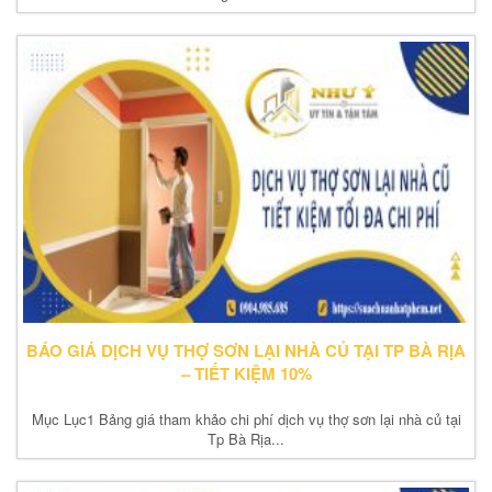
BÁO GIÁ DỊCH VỤ THỢ SƠN LẠI NHÀ CỦ TẠI TP BÀ RỊA
– TIẾT KIỆM 10%
Mục Lục1 Bảng giá tham khảo chi phí dịch vụ thợ sơn lại nhà củ tại
Tp Bà Rịa...