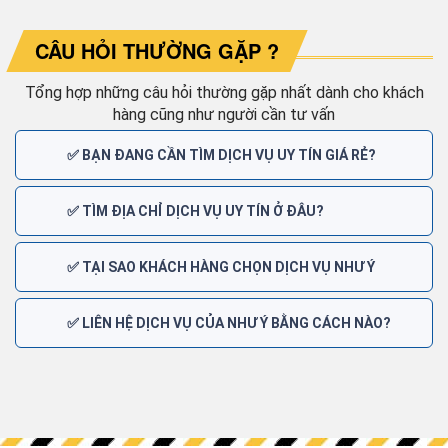
CÂU HỎI THƯỜNG GẶP ?
Tổng hợp những câu hỏi thường gặp nhất dành cho khách
hàng cũng như người cần tư vấn
✅ BẠN ĐANG CẦN TÌM DỊCH VỤ UY TÍN GIÁ RẺ?
✅ TÌM ĐỊA CHỈ DỊCH VỤ UY TÍN Ở ĐÂU?
✅ TẠI SAO KHÁCH HÀNG CHỌN DỊCH VỤ NHƯ Ý
✅ LIÊN HỆ DỊCH VỤ CỦA NHƯ Ý BẰNG CÁCH NÀO?