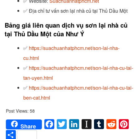
✅
Website:
Suachuanhatphcm.net
✅
Địa chỉ tư vấn sơn lại nhà củ tại Thủ Dầu Một
Bảng giá liên quan dịch vụ sơn lại nhà củ
tại Thủ Dầu Một của Như Ý
✅
https://suachuanhatphcm.net/son-lai-nha-
cu.html
✅
https://suachuanhatphcm.net/son-lai-nha-cu-tai-
tan-uyen.html
✅
https://suachuanhatphcm.net/son-lai-nha-cu-tai-
ben-cat.html
Post Views:
58
Facebook
Twitter
LinkedIn
Instapaper
Tumblr
Redd
Pi
Share
Share