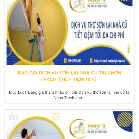
BÁO GIÁ DỊCH VỤ SƠN LẠI NHÀ CỦ TẠI NHƠN
TRẠCH【TIẾT KIỆM 10%】
Mục Lục1 Bảng giá tham khảo chi phí dịch vụ thợ sơn lại nhà củ tại
Nhơn Trạch của...