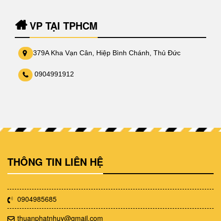
VP TẠI TPHCM
379A Kha Vạn Cân, Hiệp Bình Chánh, Thủ Đức
0904991912
THÔNG TIN LIÊN HỆ
0904985685
thuanphatnhuy@gmail.com