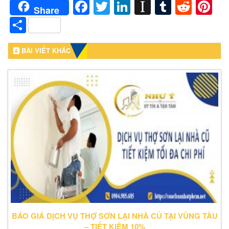
Facebook
Twitter
LinkedIn
Instapaper
Tumblr
Redd
Pi
Share
Share
BÀI VIẾT KHÁC
BÁO GIÁ DỊCH VỤ THỢ SƠN LẠI NHÀ CỦ TẠI VŨNG TÀU
– TIẾT KIỆM 10%