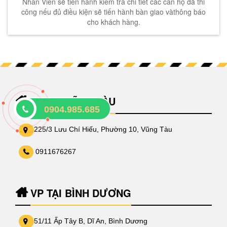
Nhân Viên sẽ tiến hành kiểm tra chi tiết các căn hộ đã thi
công nếu đủ điều kiện sẽ tiến hành bàn giao vàthông báo
cho khách hàng.
VP TẠI VŨNG TÀU
0904.985.685
225/3 Lưu Chí Hiếu, Phường 10, Vũng Tàu
0911676267
VP TẠI BÌNH DƯƠNG
51/11 Ấp Tây B, Dĩ An, Bình Dương