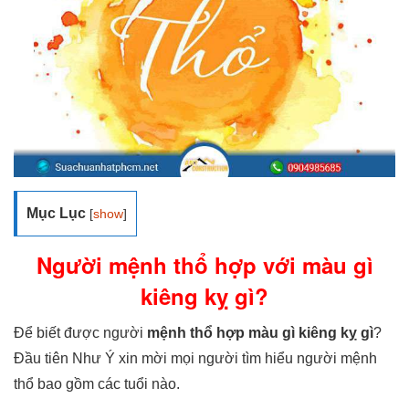
Mục Lục
[
show
]
Người mệnh thổ hợp với màu gì
kiêng kỵ gì?
Để biết được người
mệnh thổ hợp màu gì kiêng kỵ gì
?
Đầu tiên Như Ý xin mời mọi người tìm hiểu người mệnh
thổ bao gồm các tuổi nào.