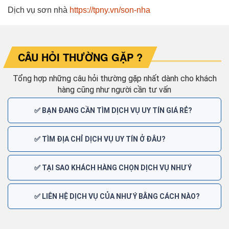
Dịch vụ sơn nhà
https://tpny.vn/son-nha
CÂU HỎI THƯỜNG GẶP ?
Tổng hợp những câu hỏi thường gặp nhất dành cho khách
hàng cũng như người cần tư vấn
✅ BẠN ĐANG CẦN TÌM DỊCH VỤ UY TÍN GIÁ RẺ?
✅ TÌM ĐỊA CHỈ DỊCH VỤ UY TÍN Ở ĐÂU?
✅ TẠI SAO KHÁCH HÀNG CHỌN DỊCH VỤ NHƯ Ý
✅ LIÊN HỆ DỊCH VỤ CỦA NHƯ Ý BẰNG CÁCH NÀO?