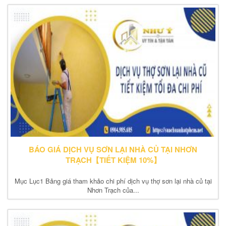
BÁO GIÁ DỊCH VỤ SƠN LẠI NHÀ CỦ TẠI NHƠN
TRẠCH【TIẾT KIỆM 10%】
Mục Lục1 Bảng giá tham khảo chi phí dịch vụ thợ sơn lại nhà củ tại
Nhơn Trạch của...