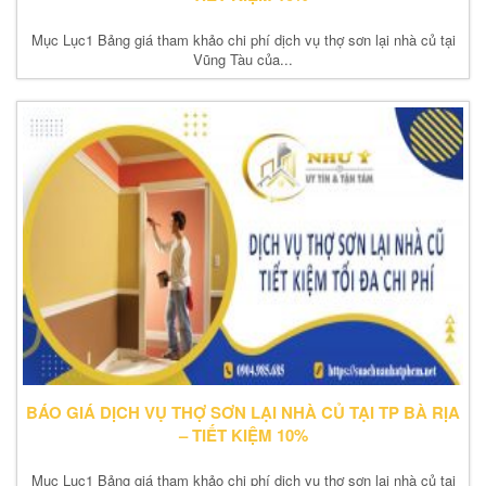
Mục Lục1 Bảng giá tham khảo chi phí dịch vụ thợ sơn lại nhà củ tại
Vũng Tàu của...
BÁO GIÁ DỊCH VỤ THỢ SƠN LẠI NHÀ CỦ TẠI TP BÀ RỊA
– TIẾT KIỆM 10%
Mục Lục1 Bảng giá tham khảo chi phí dịch vụ thợ sơn lại nhà củ tại