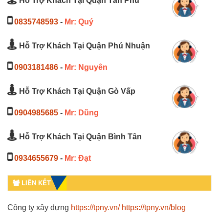
Hỗ Trợ Khách Tại Quận Tân Phú
0835748593
-
Mr: Quý
Hỗ Trợ Khách Tại Quận Phú Nhuận
0903181486
-
Mr: Nguyên
Hỗ Trợ Khách Tại Quận Gò Vấp
0904985685
-
Mr: Dũng
Hỗ Trợ Khách Tại Quận Bình Tân
0934655679
-
Mr: Đạt
LIÊN KẾT
Công ty xây dựng
https://tpny.vn/
https://tpny.vn/blog