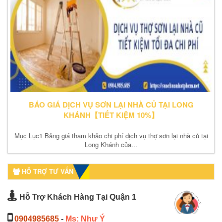
BÁO GIÁ DỊCH VỤ SƠN LẠI NHÀ CỦ TẠI LONG
KHÁNH【TIẾT KIỆM 10%】
Mục Lục1 Bảng giá tham khảo chi phí dịch vụ thợ sơn lại nhà củ tại
Long Khánh của...
HỖ TRỢ TƯ VẤN
Hỗ Trợ Khách Hàng Tại Quận 1
0904985685
-
Ms: Như Ý