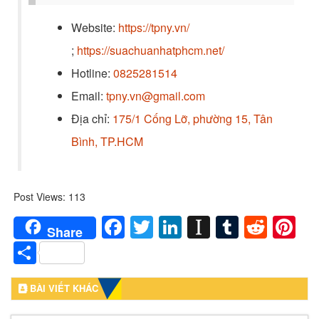
Website:
https://tpny.vn/
;
https://suachuanhatphcm.net/
Hotline:
0825281514
Email:
tpny.vn@gmail.com
Địa chỉ:
175/1 Cống Lỡ, phường 15, Tân
Bình, TP.HCM
Post Views:
113
Facebook
Twitter
LinkedIn
Instapaper
Tumblr
Redd
Pi
Share
Share
BÀI VIẾT KHÁC