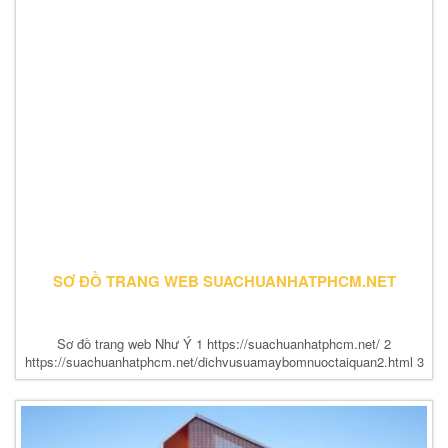
SƠ ĐỒ TRANG WEB SUACHUANHATPHCM.NET
Sơ đồ trang web Như Ý 1 https://suachuanhatphcm.net/ 2
https://suachuanhatphcm.net/dichvusuamaybomnuoctaiquan2.html 3
https://suachuanhatphcm.net/thosuaongnuoctainhaquan2tphcm.html
4
https://suachuanhatphcm.net/thosuaongnuoctainhaquan1tphcm.html
5