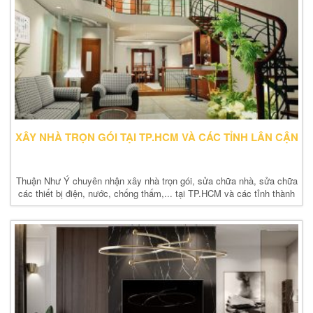
XÂY NHÀ TRỌN GÓI TẠI TP.HCM VÀ CÁC TỈNH LÂN CẬN
Thuận Như Ý chuyên nhận xây nhà trọn gói, sửa chữa nhà, sửa chữa
các thiết bị điện, nước, chống thấm,... tại TP.HCM và các tỉnh thành
lân cận giá rẻ, uy tín