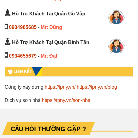
Hỗ Trợ Khách Tại Quận Gò Vấp
0904985685
-
Mr: Dũng
Hỗ Trợ Khách Tại Quận Bình Tân
0934655679
-
Mr: Đạt
LIÊN KẾT
Công ty xây dựng
https://tpny.vn/
https://tpny.vn/blog
Dịch vụ sơn nhà
https://tpny.vn/son-nha
CÂU HỎI THƯỜNG GẶP ?