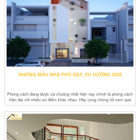
https://suachuanhatphcm.net/thosuaongnuoctainhaquan3tphcm2.html
6
https://suachuanhatphcm.net/thosuaongnuoctainhaquan4tphcm.html
7...
NHỮNG MẪU NHÀ PHỐ ĐẸP, XU HƯỚNG 2026
Phong cách đang được ưa chuộng nhất hiện nay chính là phong cách
hiện đại với nhiều ưu điểm khác nhau. Hãy cùng chúng tôi xem qua
những mẫu nhà phố đẹp...