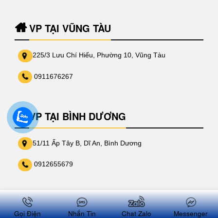
VP TẠI VŨNG TÀU
225/3 Lưu Chí Hiếu, Phường 10, Vũng Tàu
0911676267
VP TẠI BÌNH DƯƠNG
51/11 Ấp Tây B, Dĩ An, Bình Dương
0912655679
VP TẠI TPHCM
Gọi Điện
Nhắn Tin
Chat Zalo
Messenger