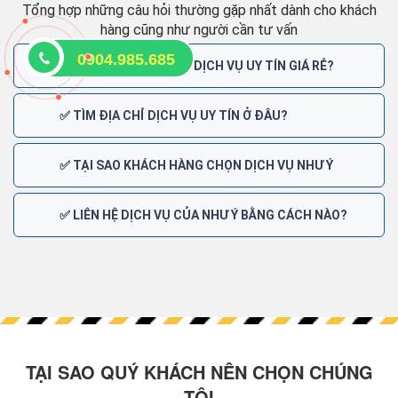
Tổng hợp những câu hỏi thường gặp nhất dành cho khách
hàng cũng như người cần tư vấn
0904.985.685
✅ BẠN ĐANG CẦN TÌM DỊCH VỤ UY TÍN GIÁ RẺ?
✅ TÌM ĐỊA CHỈ DỊCH VỤ UY TÍN Ở ĐÂU?
✅ TẠI SAO KHÁCH HÀNG CHỌN DỊCH VỤ NHƯ Ý
✅ LIÊN HỆ DỊCH VỤ CỦA NHƯ Ý BẰNG CÁCH NÀO?
TẠI SAO QUÝ KHÁCH NÊN CHỌN CHÚNG
TÔI