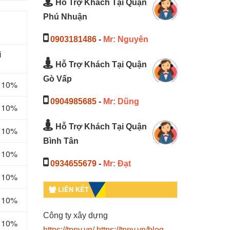
Hỗ Trợ Khách Tại Quận
Phú Nhuận
0903181486
-
Mr: Nguyên
i
Hỗ Trợ Khách Tại Quận
Gò Vấp
m 10%
0904985685
-
Mr: Dũng
m 10%
Hỗ Trợ Khách Tại Quận
m 10%
Bình Tân
m 10%
0934655679
-
Mr: Đạt
m 10%
LIÊN KẾT
m 10%
Công ty xây dựng
m 10%
https://tpny.vn/
https://tpny.vn/blog