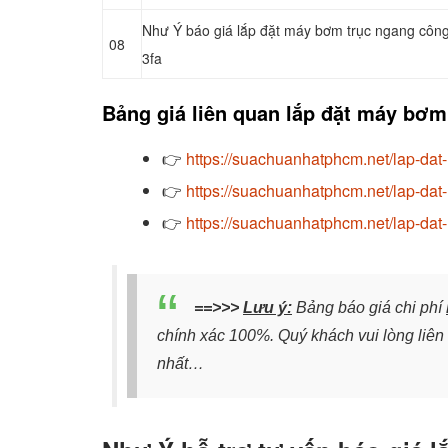
Như Ý báo giá lắp đặt máy bơm trục ngang côn
08
3fa
Bảng giá liên quan lắp đặt máy bơm
👉
https://suachuanhatphcm.net/lap-dat
👉
https://suachuanhatphcm.net/lap-dat
👉
https://suachuanhatphcm.net/lap-dat
==>>>
Lưu ý:
Bảng báo giá chi phí
chính xác 100%. Quý khách vui lòng liên
nhất…