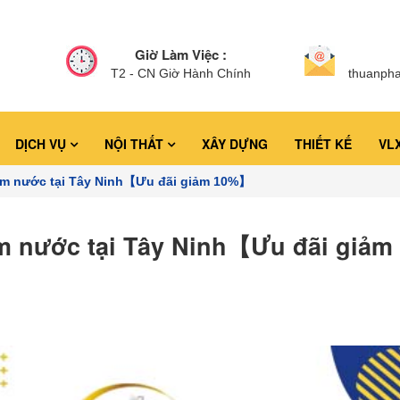
Giờ Làm Việc :
T2 - CN Giờ Hành Chính
thuanph
DỊCH VỤ
NỘI THẤT
XÂY DỰNG
THIẾT KẾ
VL
bơm nước tại Tây Ninh【Ưu đãi giảm 10%】
m nước tại Tây Ninh【Ưu đãi giảm