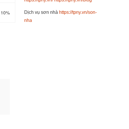
m 10%
Dịch vụ sơn nhà
https://tpny.vn/son-
nha