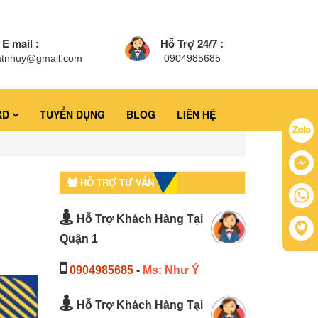
E mail :
Hỗ Trợ 24/7 :
atnhuy@gmail.com
0904985685
XD
TUYỂN DỤNG
BLOG
LIÊN HỆ
HỖ TRỢ TƯ VẤN
Hỗ Trợ Khách Hàng Tại
Quận 1
0904985685
-
Ms: Như Ý
Hỗ Trợ Khách Hàng Tại