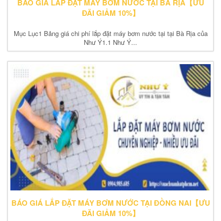
BÁO GIÁ LẮP ĐẶT MÁY BƠM NƯỚC TẠI BÀ RỊA【ƯU
ĐÃI GIẢM 10%】
Mục Lục1 Bảng giá chi phí lắp đặt máy bơm nước tại tại Bà Rịa của
Như Ý1.1 Như Ý...
BÁO GIÁ LẮP ĐẶT MÁY BƠM NƯỚC TẠI ĐỒNG NAI【ƯU
ĐÃI GIẢM 10%】