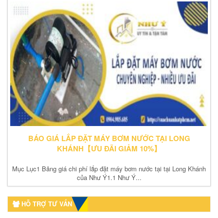
BÁO GIÁ LẮP ĐẶT MÁY BƠM NƯỚC TẠI LONG
KHÁNH【ƯU ĐÃI GIẢM 10%】
Mục Lục1 Bảng giá chi phí lắp đặt máy bơm nước tại tại Long Khánh
của Như Ý1.1 Như Ý...
HỖ TRỢ TƯ VẤN