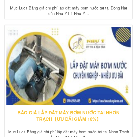
Mục Lục1 Bảng giá chi phí lắp đặt máy bơm nước tại tại Đồng Nai
của Như Ý1.1 Như Ý...
BÁO GIÁ LẮP ĐẶT MÁY BƠM NƯỚC TẠI NHƠN
TRẠCH【ƯU ĐÃI GIẢM 10%】
Mục Lục1 Bảng giá chi phí lắp đặt máy bơm nước tại tại Nhơn Trạch