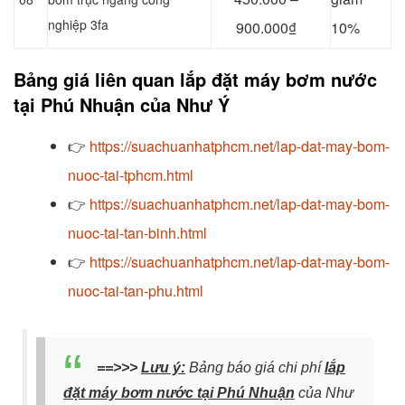
nghiệp 3fa
900.000₫
10%
Bảng giá liên quan lắp đặt máy bơm nước
tại Phú Nhuận của Như Ý
👉
https://suachuanhatphcm.net/lap-dat-may-bom-
nuoc-tai-tphcm.html
👉
https://suachuanhatphcm.net/lap-dat-may-bom-
nuoc-tai-tan-binh.html
👉
https://suachuanhatphcm.net/lap-dat-may-bom-
nuoc-tai-tan-phu.html
==>>>
Lưu ý:
Bảng báo giá chi phí
lắp
đặt máy bơm nước tại Phú Nhuận
của Như