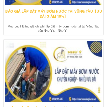
BÁO GIÁ LẮP ĐẶT MÁY BƠM NƯỚC TẠI VŨNG TÀU【ƯU
ĐÃI GIẢM 10%】
Mục Lục1 Bảng giá chi phí lắp đặt máy bơm nước tại tại Vũng Tàu
của Như Ý1.1 Như Ý...