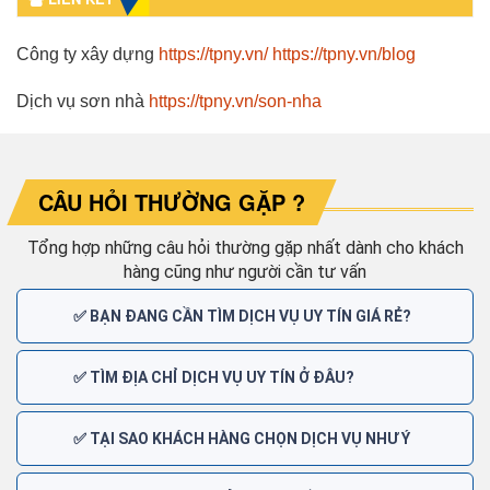
Công ty xây dựng
https://tpny.vn/
https://tpny.vn/blog
Dịch vụ sơn nhà
https://tpny.vn/son-nha
CÂU HỎI THƯỜNG GẶP ?
Tổng hợp những câu hỏi thường gặp nhất dành cho khách
hàng cũng như người cần tư vấn
✅ BẠN ĐANG CẦN TÌM DỊCH VỤ UY TÍN GIÁ RẺ?
✅ TÌM ĐỊA CHỈ DỊCH VỤ UY TÍN Ở ĐÂU?
✅ TẠI SAO KHÁCH HÀNG CHỌN DỊCH VỤ NHƯ Ý