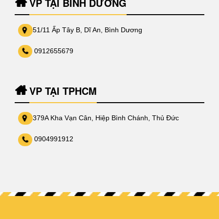
VP TẠI BÌNH DƯƠNG
51/11 Ấp Tây B, Dĩ An, Bình Dương
0912655679
VP TẠI TPHCM
379A Kha Vạn Cân, Hiệp Bình Chánh, Thủ Đức
0904991912