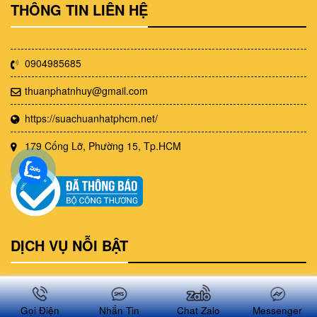
THÔNG TIN LIÊN HỆ
0904985685
thuanphatnhuy@gmail.com
https://suachuanhatphcm.net/
179 Cống Lỡ, Phường 15, Tp.HCM
DỊCH VỤ NỖI BẬT
Dịch vụ sửa nhà
Gọi Điện
Nhắn Tin
Chat Zalo
Messenger