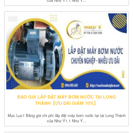
của Như Ý1.1 Như Ý...
BÁO GIÁ LẮP ĐẶT MÁY BƠM NƯỚC TẠI LONG
THÀNH【ƯU ĐÃI GIẢM 10%】
Mục Lục1 Bảng giá chi phí lắp đặt máy bơm nước tại tại Long Thành
của Như Ý1.1 Như Ý...