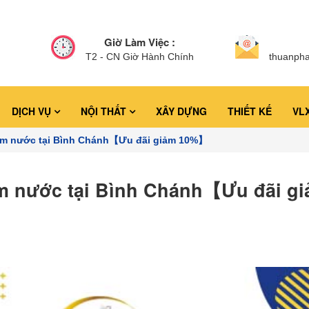
Giờ Làm Việc :
T2 - CN Giờ Hành Chính
thuanph
DỊCH VỤ
NỘI THẤT
XÂY DỰNG
THIẾT KẾ
VL
bơm nước tại Bình Chánh【Ưu đãi giảm 10%】
m nước tại Bình Chánh【Ưu đãi g