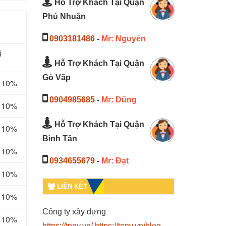
Hỗ Trợ Khách Tại Quận
Phú Nhuận
0903181486
-
Mr: Nguyên
i
Hỗ Trợ Khách Tại Quận
Gò Vấp
m 10%
0904985685
-
Mr: Dũng
m 10%
Hỗ Trợ Khách Tại Quận
m 10%
Bình Tân
m 10%
0934655679
-
Mr: Đạt
m 10%
LIÊN KẾT
m 10%
Công ty xây dựng
m 10%
https://tpny.vn/
https://tpny.vn/blog