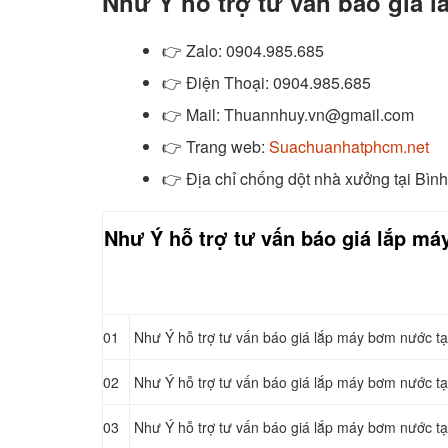
Như Ý hỗ trợ tư vấn báo giá 
👉
Zalo
: 0904.985.685
👉
Điện Thoại: 0904.985.685
👉
Mail: Thuannhuy.vn@gmail.com
👉
Trang web:
Suachuanhatphcm.net
👉 Địa chỉ chống dột nhà xưởng tại Bìn
Như Ý hỗ trợ tư vấn báo giá lắp m
01
Như Ý hỗ trợ tư vấn báo giá lắp máy bơm nước tạ
02
Như Ý hỗ trợ tư vấn báo giá lắp máy bơm nước tạ
03
Như Ý hỗ trợ tư vấn báo giá lắp máy bơm nước tạ