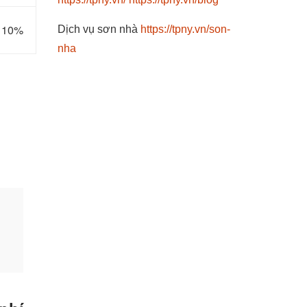
m 10%
Dịch vụ sơn nhà
https://tpny.vn/son-
nha