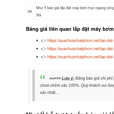
Như Ý báo giá lắp đặt máy bơm trục ngang côn
08
3fa
Bảng giá liên quan lắp đặt máy bơ
👉
https://suachuanhatphcm.net/lap-dat
👉
https://suachuanhatphcm.net/lap-dat
👉
https://suachuanhatphcm.net/lap-da
==>>>
Lưu ý:
Bảng báo giá chi phí
chưa chính xác 100%. Quý khách vui lòng
xác nhất…