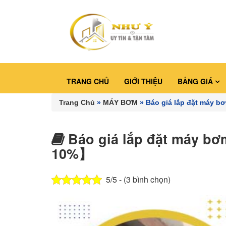
TRANG CHỦ
GIỚI THIỆU
BẢNG GIÁ
Trang Chủ
»
MÁY BƠM
»
Báo giá lắp đặt máy 
Báo giá lắp đặt máy bơ
10%】
5/5 - (3 bình chọn)