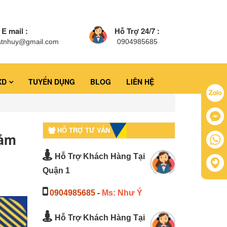
E mail :
Hỗ Trợ 24/7 :
atnhuy@gmail.com
0904985685
XD
TUYỂN DỤNG
BLOG
LIÊN HỆ
HỖ TRỢ TƯ VẤN
iảm
Hỗ Trợ Khách Hàng Tại
Quận 1
0904985685
-
Ms: Như Ý
Hỗ Trợ Khách Hàng Tại