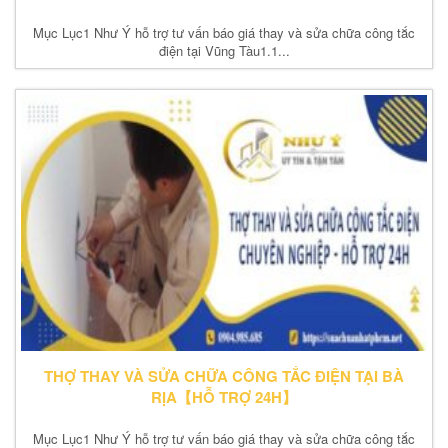
Mục Lục1 Như Ý hỗ trợ tư vấn báo giá thay và sửa chữa công tắc
điện tại Vũng Tàu1.1...
THỢ THAY VÀ SỬA CHỮA CÔNG TẮC ĐIỆN TẠI BÀ
RỊA【HỖ TRỢ 24H】
Mục Lục1 Như Ý hỗ trợ tư vấn báo giá thay và sửa chữa công tắc