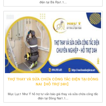
điện tại Bà Rịa1.1...
THỢ THAY VÀ SỬA CHỮA CÔNG TẮC ĐIỆN TẠI ĐỒNG
NAI【HỖ TRỢ 24H】
Mục Lục1 Như Ý hỗ trợ tư vấn báo giá thay và sửa chữa công tắc
điện tại Đồng Nai1.1...