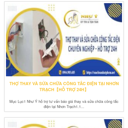
THỢ THAY VÀ SỬA CHỮA CÔNG TẮC ĐIỆN TẠI NHƠN
TRẠCH【HỖ TRỢ 24H】
Mục Lục1 Như Ý hỗ trợ tư vấn báo giá thay và sửa chữa công tắc
điện tại Nhơn Trạch1.1...