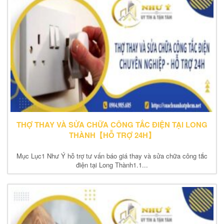
THỢ THAY VÀ SỬA CHỮA CÔNG TẮC ĐIỆN TẠI LONG
THÀNH【HỖ TRỢ 24H】
Mục Lục1 Như Ý hỗ trợ tư vấn báo giá thay và sửa chữa công tắc
điện tại Long Thành1.1...