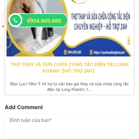
0904.985.685
THỢ THAY VÀ SỬA CHỮA CÔNG TẮC ĐIỆN TẠI LONG
KHÁNH【HỖ TRỢ 24H】
Mục Lục1 Như Ý hỗ trợ tư vấn báo giá thay và sửa chữa công tắc
điện tại Long Khánh1.1...
Add Comment