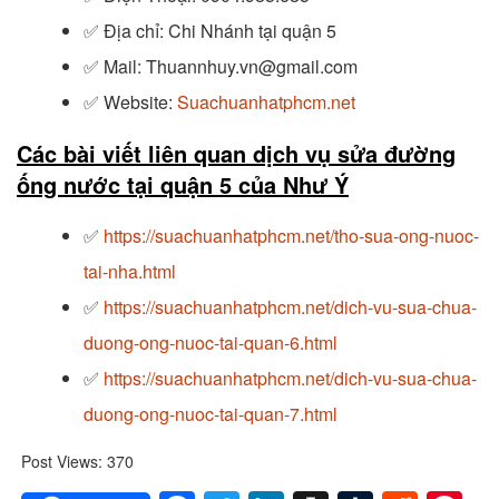
✅
Địa chỉ: Chi Nhánh tại quận 5
✅
Mail: Thuannhuy.vn@gmail.com
✅
Website:
Suachuanhatphcm.net
Các bài viết liên quan dịch vụ sửa đường
ống nước tại quận 5 của Như Ý
✅
https://suachuanhatphcm.net/tho-sua-ong-nuoc-
tai-nha.html
✅
https://suachuanhatphcm.net/dich-vu-sua-chua-
duong-ong-nuoc-tai-quan-6.html
✅
https://suachuanhatphcm.net/dich-vu-sua-chua-
duong-ong-nuoc-tai-quan-7.html
Post Views:
370