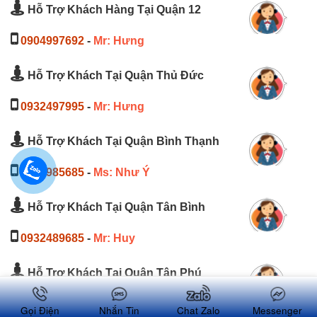
Hỗ Trợ Khách Hàng Tại Quận 12
0904997692
-
Mr: Hưng
Hỗ Trợ Khách Tại Quận Thủ Đức
0932497995
-
Mr: Hưng
Hỗ Trợ Khách Tại Quận Bình Thạnh
0904985685
-
Ms: Như Ý
Hỗ Trợ Khách Tại Quận Tân Bình
0932489685
-
Mr: Huy
Hỗ Trợ Khách Tại Quận Tân Phú
0835748593
-
Mr: Quý
Gọi Điện
Nhắn Tin
Chat Zalo
Messenger