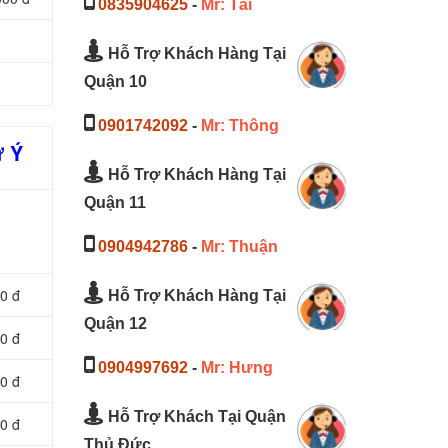
0835904625
-
Mr: Tài
Hỗ Trợ Khách Hàng Tại
Quận 10
0901742092
-
Mr: Thông
ư Ý
Hỗ Trợ Khách Hàng Tại
Quận 11
0904942786
-
Mr: Thuận
0 đ
Hỗ Trợ Khách Hàng Tại
Quận 12
0 đ
0904997692
-
Mr: Hưng
0 đ
Hỗ Trợ Khách Tại Quận
0 đ
Thủ Đức