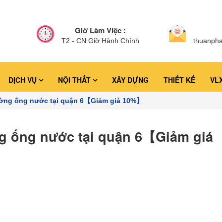
Giờ Làm Việc :
T2 - CN Giờ Hành Chính
thuanph
DỊCH VỤ
NỘI THẤT
XÂY DỰNG
THIẾT KẾ
VL
ường ống nước tại quận 6【Giảm giá 10%】
g ống nước tại quận 6【Giảm giá