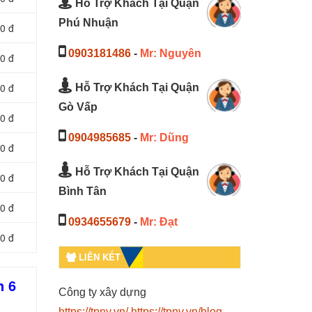
Hỗ Trợ Khách Tại Quận
Phú Nhuận
0 đ
0903181486
-
Mr: Nguyên
0 đ
0 đ
Hỗ Trợ Khách Tại Quận
Gò Vấp
0 đ
0904985685
-
Mr: Dũng
0 đ
Hỗ Trợ Khách Tại Quận
0 đ
Bình Tân
0 đ
0934655679
-
Mr: Đạt
0 đ
LIÊN KẾT
n 6
Công ty xây dựng
https://tpny.vn/
https://tpny.vn/blog