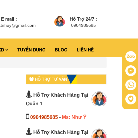
E mail :
Hỗ Trợ 24/7 :
atnhuy@gmail.com
0904985685
XD
TUYỂN DỤNG
BLOG
LIÊN HỆ
HỖ TRỢ TƯ VẤN
Hỗ Trợ Khách Hàng Tại
Quận 1
0904985685
-
Ms: Như Ý
Hỗ Trợ Khách Hàng Tại