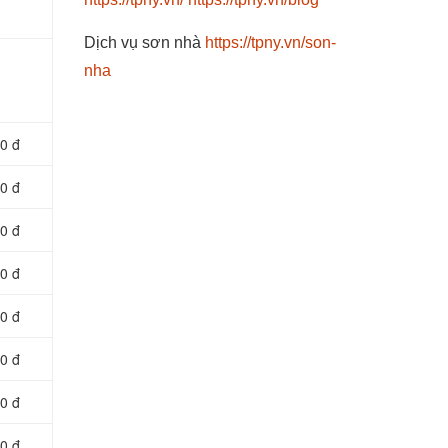
Dịch vụ sơn nhà
https://tpny.vn/son-
nha
0 đ
0 đ
0 đ
0 đ
0 đ
0 đ
0 đ
0 đ