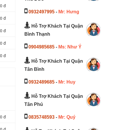
0 đ
0932497995
-
Mr: Hưng
0 đ
Hỗ Trợ Khách Tại Quận
0 đ
Bình Thạnh
0 đ
0904985685
-
Ms: Như Ý
0 đ
Hỗ Trợ Khách Tại Quận
Tân Bình
0932489685
-
Mr: Huy
Hỗ Trợ Khách Tại Quận
Tân Phú
0 đ
0835748593
-
Mr: Quý
0 đ