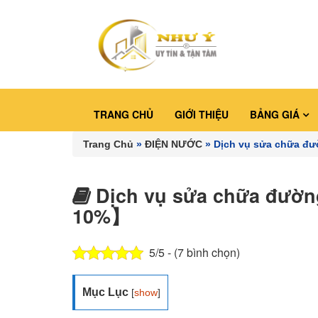
TRANG CHỦ
GIỚI THIỆU
BẢNG GIÁ
Trang Chủ
»
ĐIỆN NƯỚC
»
Dịch vụ sửa chữa đ
Dịch vụ sửa chữa đườn
10%】
5/5 - (7 bình chọn)
Mục Lục
[
show
]