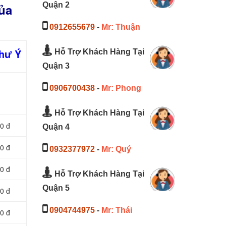
Quận 2
ủa
0912655679
-
Mr: Thuận
Như Ý
Hỗ Trợ Khách Hàng Tại
Quận 3
0906700438
-
Mr: Phong
Hỗ Trợ Khách Hàng Tại
0 đ
Quận 4
0 đ
0932377972
-
Mr: Quý
0 đ
Hỗ Trợ Khách Hàng Tại
Quận 5
0 đ
0904744975
-
Mr: Thái
0 đ