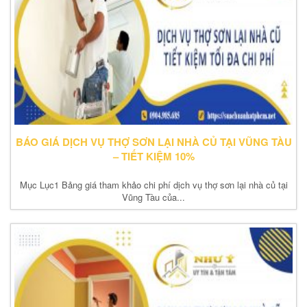
BÁO GIÁ DỊCH VỤ THỢ SƠN LẠI NHÀ CỦ TẠI VŨNG TÀU
– TIẾT KIỆM 10%
Mục Lục1 Bảng giá tham khảo chi phí dịch vụ thợ sơn lại nhà củ tại
Vũng Tàu của...