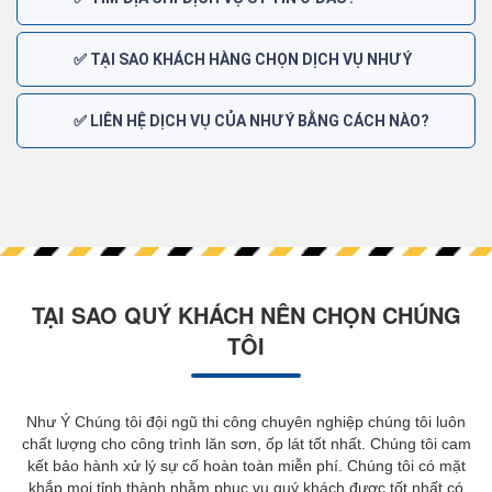
✅ TẠI SAO KHÁCH HÀNG CHỌN DỊCH VỤ NHƯ Ý
✅ LIÊN HỆ DỊCH VỤ CỦA NHƯ Ý BẰNG CÁCH NÀO?
TẠI SAO QUÝ KHÁCH NÊN CHỌN CHÚNG
TÔI
Như Ý Chúng tôi đội ngũ thi công chuyên nghiệp chúng tôi luôn
chất lượng cho công trình lăn sơn, ốp lát tốt nhất. Chúng tôi cam
kết bảo hành xử lý sự cố hoàn toàn miễn phí. Chúng tôi có mặt
khắp mọi tỉnh thành nhằm phục vụ quý khách được tốt nhất có