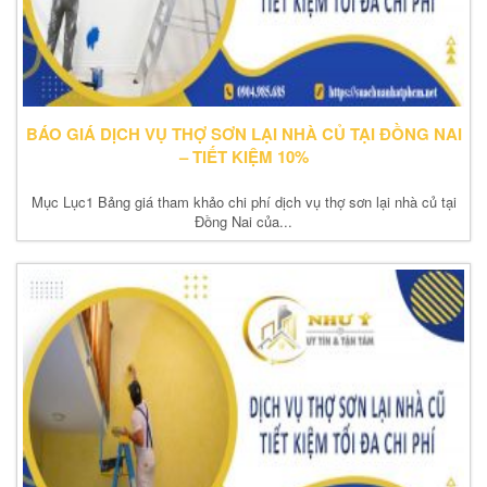
BÁO GIÁ DỊCH VỤ THỢ SƠN LẠI NHÀ CỦ TẠI ĐỒNG NAI
– TIẾT KIỆM 10%
Mục Lục1 Bảng giá tham khảo chi phí dịch vụ thợ sơn lại nhà củ tại
Đồng Nai của...