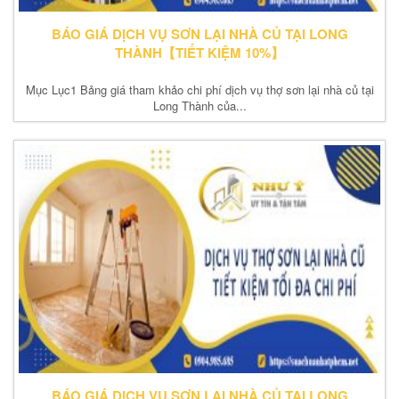
BÁO GIÁ DỊCH VỤ SƠN LẠI NHÀ CỦ TẠI LONG
THÀNH【TIẾT KIỆM 10%】
Mục Lục1 Bảng giá tham khảo chi phí dịch vụ thợ sơn lại nhà củ tại
Long Thành của...
BÁO GIÁ DỊCH VỤ SƠN LẠI NHÀ CỦ TẠI LONG