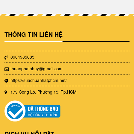
THÔNG TIN LIÊN HỆ
0904985685
thuanphatnhuy@gmail.com
https://suachuanhatphcm.net/
179 Cống Lỡ, Phường 15, Tp.HCM
DỊCH VỤ NỖI BẬT