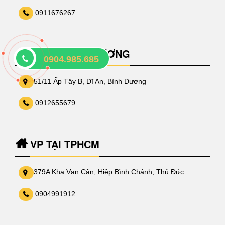
0911676267
VP TẠI BÌNH DƯƠNG
0904.985.685
51/11 Ấp Tây B, Dĩ An, Bình Dương
0912655679
VP TẠI TPHCM
379A Kha Vạn Cân, Hiệp Bình Chánh, Thủ Đức
0904991912