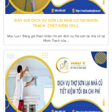
BÁO GIÁ DỊCH VỤ SƠN LẠI NHÀ CỦ TẠI NHƠN
TRẠCH【TIẾT KIỆM 10%】
Mục Lục1 Bảng giá tham khảo chi phí dịch vụ thợ sơn lại nhà củ tại
Nhơn Trạch của...