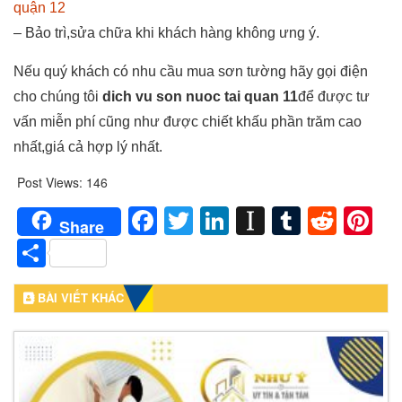
quận 12
– Bảo trì,sửa chữa khi khách hàng không ưng ý.
Nếu quý khách có nhu cầu mua sơn tường hãy gọi điện
cho chúng tôi
dich vu son nuoc tai quan 11
để được tư
vấn miễn phí cũng như được chiết khấu phần trăm cao
nhất,giá cả hợp lý nhất.
Post Views:
146
Facebook
Twitter
LinkedIn
Instapaper
Tumblr
Redd
Pi
Share
Share
BÀI VIẾT KHÁC