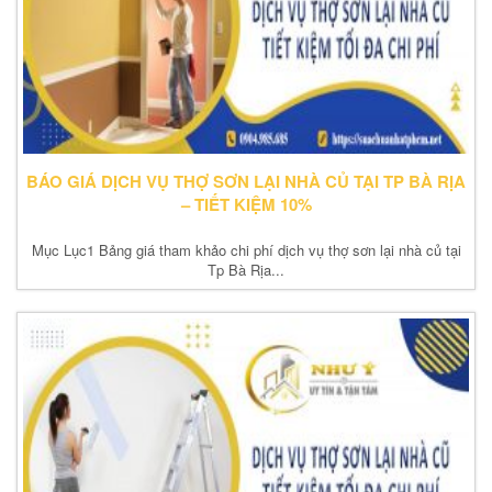
BÁO GIÁ DỊCH VỤ THỢ SƠN LẠI NHÀ CỦ TẠI TP BÀ RỊA
– TIẾT KIỆM 10%
Mục Lục1 Bảng giá tham khảo chi phí dịch vụ thợ sơn lại nhà củ tại
Tp Bà Rịa...