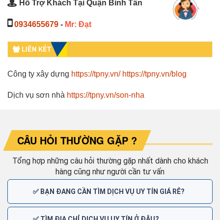
Hỗ Trợ Khách Tại Quận Bình Tân
0934655679
-
Mr: Đạt
LIÊN KẾT
Công ty xây dựng
https://tpny.vn/
https://tpny.vn/blog
Dịch vụ sơn nhà
https://tpny.vn/son-nha
CÂU HỎI THƯỜNG GẶP ?
Tổng hợp những câu hỏi thường gặp nhất dành cho khách
hàng cũng như người cần tư vấn
✅ BẠN ĐANG CẦN TÌM DỊCH VỤ UY TÍN GIÁ RẺ?
✅ TÌM ĐỊA CHỈ DỊCH VỤ UY TÍN Ở ĐÂU?