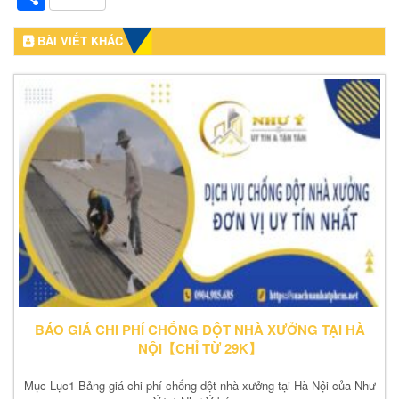
BÀI VIẾT KHÁC
BÁO GIÁ CHI PHÍ CHỐNG DỘT NHÀ XƯỞNG TẠI HÀ
NỘI【CHỈ TỪ 29K】
Mục Lục1 Bảng giá chi phí chống dột nhà xưởng tại Hà Nội của Như