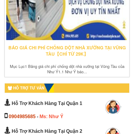
BÁO GIÁ CHI PHÍ CHỐNG DỘT NHÀ XƯỞNG TẠI VŨNG
TÀU【CHỈ TỪ 29K】
Mục Lục1 Bảng giá chi phí chống dột nhà xưởng tại Vũng Tàu của
Như Ý1.1 Như Ý báo...
HỖ TRỢ TƯ VẤN
Hỗ Trợ Khách Hàng Tại Quận 1
0904985685
-
Ms: Như Ý
Hỗ Trợ Khách Hàng Tại Quận 2