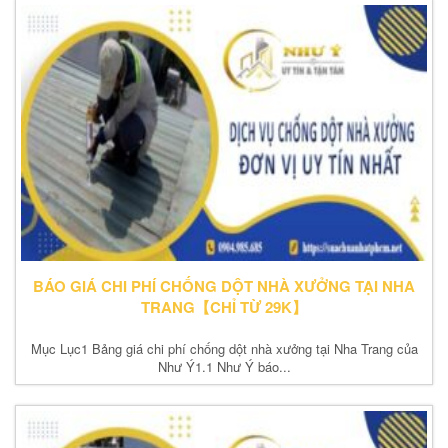
BÁO GIÁ CHI PHÍ CHỐNG DỘT NHÀ XƯỞNG TẠI NHA
TRANG【CHỈ TỪ 29K】
Mục Lục1 Bảng giá chi phí chống dột nhà xưởng tại Nha Trang của
Như Ý1.1 Như Ý báo...