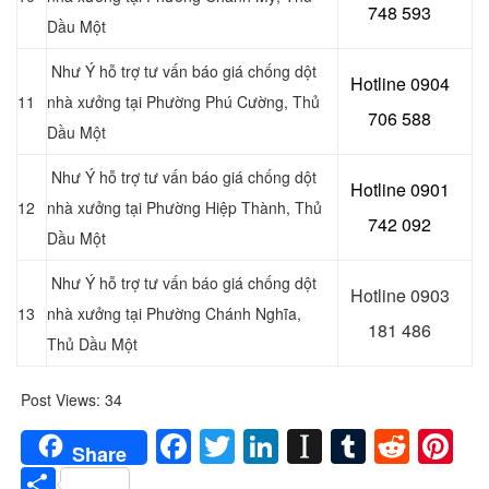
748 593
Dầu Một
Như Ý hỗ trợ tư vấn báo giá chống dột
Hotline 0904
11
nhà xưởng tại Phường Phú Cường
, Thủ
706 588
Dầu Một
Như Ý hỗ trợ tư vấn báo giá chống dột
Hotline 0901
12
nhà xưởng tại Phường Hiệp Thành
, Thủ
742 092
Dầu Một
Như Ý hỗ trợ tư vấn báo giá chống dột
Hotline 0903
13
nhà xưởng tại Phường Chánh Nghĩa
,
181 486
Thủ Dầu Một
Post Views:
34
Facebook
Twitter
LinkedIn
Instapaper
Tumblr
Redd
Pi
Share
Share