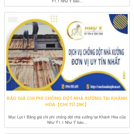
Ý1.1 Như Ý báo...
BÁO GIÁ CHI PHÍ CHỐNG DỘT NHÀ XƯỞNG TẠI KHÁNH
HÒA【CHỈ TỪ 29K】
Mục Lục1 Bảng giá chi phí chống dột nhà xưởng tại Khánh Hòa của
Như Ý1.1 Như Ý báo...