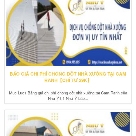
BÁO GIÁ CHI PHÍ CHỐNG DỘT NHÀ XƯỞNG TẠI CAM
RANH【CHỈ TỪ 29K】
Mục Lục1 Bảng giá chi phí chống dột nhà xưởng tại Cam Ranh của
Như Ý1.1 Như Ý báo...