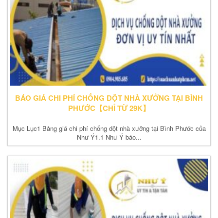
BÁO GIÁ CHI PHÍ CHỐNG DỘT NHÀ XƯỞNG TẠI BÌNH
PHƯỚC【CHỈ TỪ 29K】
Mục Lục1 Bảng giá chi phí chống dột nhà xưởng tại Bình Phước của
Như Ý1.1 Như Ý báo...