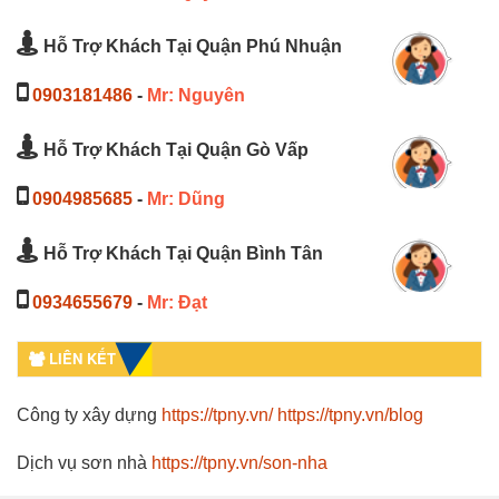
Hỗ Trợ Khách Tại Quận Phú Nhuận
0903181486
-
Mr: Nguyên
Hỗ Trợ Khách Tại Quận Gò Vấp
0904985685
-
Mr: Dũng
Hỗ Trợ Khách Tại Quận Bình Tân
0934655679
-
Mr: Đạt
LIÊN KẾT
Công ty xây dựng
https://tpny.vn/
https://tpny.vn/blog
Dịch vụ sơn nhà
https://tpny.vn/son-nha