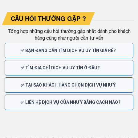
CÂU HỎI THƯỜNG GẶP ?
Tổng hợp những câu hỏi thường gặp nhất dành cho khách
hàng cũng như người cần tư vấn
✅ BẠN ĐANG CẦN TÌM DỊCH VỤ UY TÍN GIÁ RẺ?
✅ TÌM ĐỊA CHỈ DỊCH VỤ UY TÍN Ở ĐÂU?
✅ TẠI SAO KHÁCH HÀNG CHỌN DỊCH VỤ NHƯ Ý
✅ LIÊN HỆ DỊCH VỤ CỦA NHƯ Ý BẰNG CÁCH NÀO?