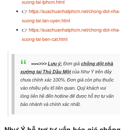
xuong-tai-tphcm.html
👉
https://suachuanhatphcm.net/chong-dot-nha-
xuong-tai-tan-uyen.html
👉
https://suachuanhatphcm.net/chong-dot-nha-
xuong-tai-ben-cat.html
===>>>
Lưu ý:
Đơn giá
chống dột nhà
xưởng tại Thủ Dầu Một
của Như Ý trên đây
chưa chính xác 100%. Đơn giá còn phụ thuộc
vào nhiều yếu tố liên quan. Quý khách vui
lòng liên hệ đến hotline để được hỗ trợ tư vấn
báo nhánh và chính xác nhất.
Như Ý hỗ trợ tư vấn báo giá chống