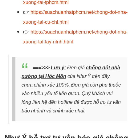
xuong-tai-tphcm.html
👉
https://suachuanhatphcm.net/chong-dot-nha-
xuong-tai-cu-chi.html
👉
https://suachuanhatphcm.net/chong-dot-nha-
xuong-tai-tay-ninh.html
===>>>
Lưu ý:
Đơn giá
chống dột nhà
xưởng tại Hóc Môn
của Như Ý trên đây
chưa chính xác 100%. Đơn giá còn phụ thuộc
vào nhiều yếu tố liên quan. Quý khách vui
lòng liên hệ đến hotline để được hỗ trợ tư vấn
báo nhánh và chính xác nhất.
Như Ý hỗ trợ tư vấn báo giá chống