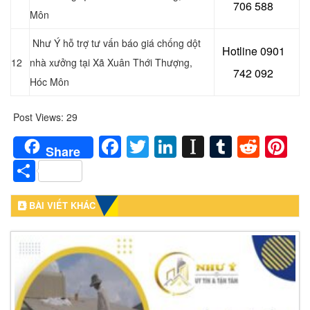
706 588
Môn
Như Ý hỗ trợ tư vấn báo giá chống dột
Hotline 0901
12
nhà xưởng tại Xã Xuân Thới Thượng,
742 092
Hóc Môn
Post Views:
29
Facebook
Twitter
LinkedIn
Instapaper
Tumblr
Redd
Pi
Share
Share
BÀI VIẾT KHÁC