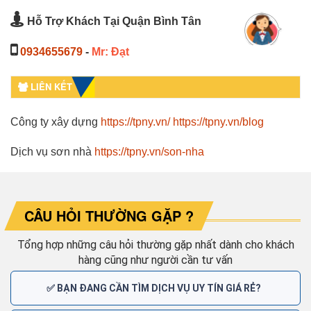
Hỗ Trợ Khách Tại Quận Bình Tân
0934655679
-
Mr: Đạt
LIÊN KẾT
Công ty xây dựng
https://tpny.vn/
https://tpny.vn/blog
Dịch vụ sơn nhà
https://tpny.vn/son-nha
CÂU HỎI THƯỜNG GẶP ?
Tổng hợp những câu hỏi thường gặp nhất dành cho khách
hàng cũng như người cần tư vấn
✅ BẠN ĐANG CẦN TÌM DỊCH VỤ UY TÍN GIÁ RẺ?