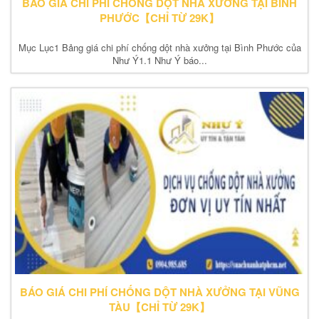
BÁO GIÁ CHI PHÍ CHỐNG DỘT NHÀ XƯỞNG TẠI BÌNH
PHƯỚC【CHỈ TỪ 29K】
Mục Lục1 Bảng giá chi phí chống dột nhà xưởng tại Bình Phước của
Như Ý1.1 Như Ý báo...
BÁO GIÁ CHI PHÍ CHỐNG DỘT NHÀ XƯỞNG TẠI VŨNG
TÀU【CHỈ TỪ 29K】