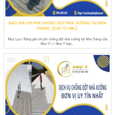
BÁO GIÁ CHI PHÍ CHỐNG DỘT NHÀ XƯỞNG TẠI NHA
TRANG【CHỈ TỪ 29K】
Mục Lục1 Bảng giá chi phí chống dột nhà xưởng tại Nha Trang của
Như Ý1.1 Như Ý báo...