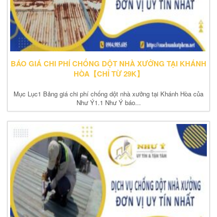
BÁO GIÁ CHI PHÍ CHỐNG DỘT NHÀ XƯỞNG TẠI KHÁNH
HÒA【CHỈ TỪ 29K】
Mục Lục1 Bảng giá chi phí chống dột nhà xưởng tại Khánh Hòa của
Như Ý1.1 Như Ý báo...