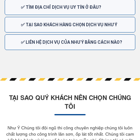
✅ TÌM ĐỊA CHỈ DỊCH VỤ UY TÍN Ở ĐÂU?
✅ TẠI SAO KHÁCH HÀNG CHỌN DỊCH VỤ NHƯ Ý
✅ LIÊN HỆ DỊCH VỤ CỦA NHƯ Ý BẰNG CÁCH NÀO?
TẠI SAO QUÝ KHÁCH NÊN CHỌN CHÚNG
TÔI
Như Ý Chúng tôi đội ngũ thi công chuyên nghiệp chúng tôi luôn
chất lượng cho công trình lăn sơn, ốp lát tốt nhất. Chúng tôi cam