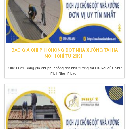
BÁO GIÁ CHI PHÍ CHỐNG DỘT NHÀ XƯỞNG TẠI HÀ
NỘI【CHỈ TỪ 29K】
Mục Lục1 Bảng giá chi phí chống dột nhà xưởng tại Hà Nội của Như
Ý1.1 Như Ý báo...