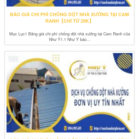
BÁO GIÁ CHI PHÍ CHỐNG DỘT NHÀ XƯỞNG TẠI CAM
RANH【CHỈ TỪ 29K】
Mục Lục1 Bảng giá chi phí chống dột nhà xưởng tại Cam Ranh của
Như Ý1.1 Như Ý báo...