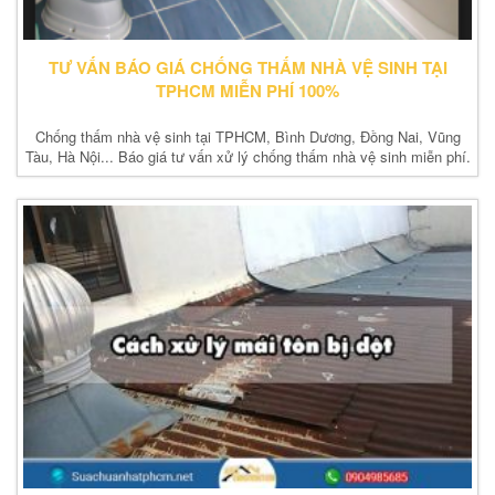
TƯ VẤN BÁO GIÁ CHỐNG THẤM NHÀ VỆ SINH TẠI
TPHCM MIỄN PHÍ 100%
Chống thấm nhà vệ sinh tại TPHCM, Bình Dương, Đồng Nai, Vũng
Tàu, Hà Nội... Báo giá tư vấn xử lý chống thấm nhà vệ sinh miễn phí.