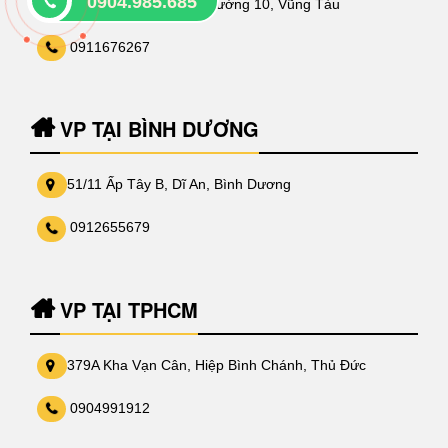
0904.985.685
225/3 Lưu Chí Hiếu, Phường 10, Vũng Tàu
0911676267
VP TẠI BÌNH DƯƠNG
51/11 Ấp Tây B, Dĩ An, Bình Dương
0912655679
VP TẠI TPHCM
379A Kha Vạn Cân, Hiệp Bình Chánh, Thủ Đức
0904991912