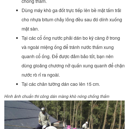
chống thấm.
Dùng máy khò ga đốt trực tiếp lên bề mặt tấm trải
cho nhựa bitum chảy lỏng đều sau đó dính xuống
mặt sàn.
Tại các cổ ống nước phải dán bo kỹ càng ở trong
và ngoài miệng ống để tránh nước thấm xung
quanh cổ ống. Để được đảm bảo tốt, bạn nên
dùng gioăng chương nở quấn xung quanh để chặn
nước rò rỉ ra ngoài.
Tại các chân tường dán cao lên 15 cm.
Hình ảnh chuẩn thi công dán màng khò nóng chống thấm