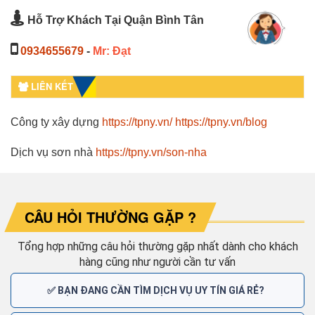
Hỗ Trợ Khách Tại Quận Bình Tân
0934655679
-
Mr: Đạt
LIÊN KẾT
Công ty xây dựng
https://tpny.vn/
https://tpny.vn/blog
Dịch vụ sơn nhà
https://tpny.vn/son-nha
CÂU HỎI THƯỜNG GẶP ?
Tổng hợp những câu hỏi thường gặp nhất dành cho khách
hàng cũng như người cần tư vấn
✅ BẠN ĐANG CẦN TÌM DỊCH VỤ UY TÍN GIÁ RẺ?