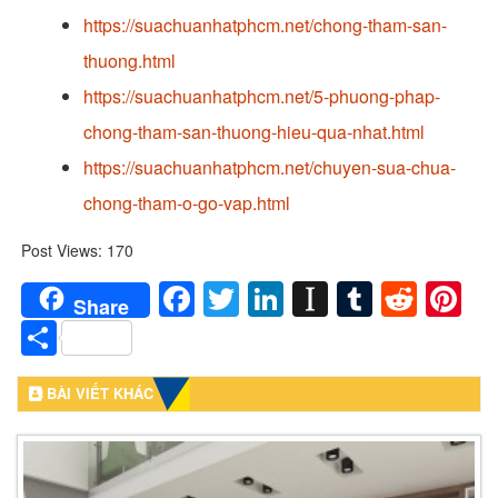
https://suachuanhatphcm.net/chong-tham-san-
thuong.html
https://suachuanhatphcm.net/5-phuong-phap-
chong-tham-san-thuong-hieu-qua-nhat.html
https://suachuanhatphcm.net/chuyen-sua-chua-
chong-tham-o-go-vap.html
Post Views:
170
Facebook
Twitter
LinkedIn
Instapaper
Tumblr
Redd
Pi
Share
Share
BÀI VIẾT KHÁC