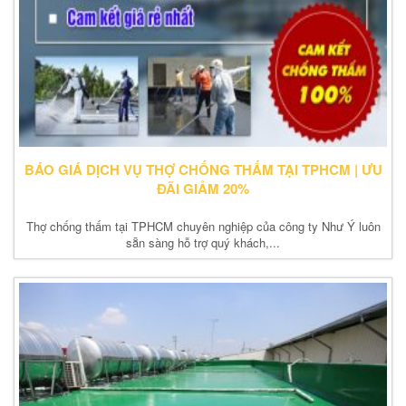
BÁO GIÁ DỊCH VỤ THỢ CHỐNG THẤM TẠI TPHCM | ƯU
ĐÃI GIẢM 20%
Thợ chống thấm tại TPHCM chuyên nghiệp của công ty Như Ý luôn
sẵn sàng hỗ trợ quý khách,...