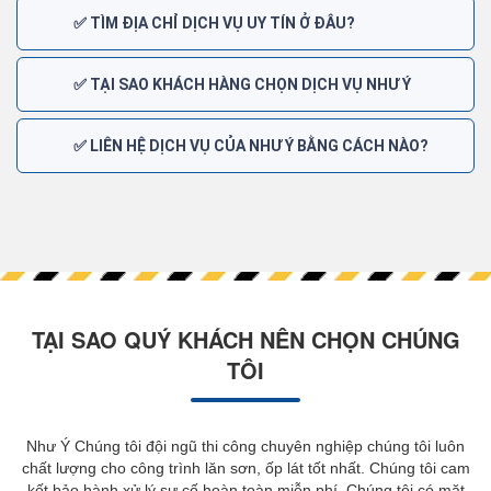
✅ TÌM ĐỊA CHỈ DỊCH VỤ UY TÍN Ở ĐÂU?
✅ TẠI SAO KHÁCH HÀNG CHỌN DỊCH VỤ NHƯ Ý
✅ LIÊN HỆ DỊCH VỤ CỦA NHƯ Ý BẰNG CÁCH NÀO?
TẠI SAO QUÝ KHÁCH NÊN CHỌN CHÚNG
TÔI
Như Ý Chúng tôi đội ngũ thi công chuyên nghiệp chúng tôi luôn
chất lượng cho công trình lăn sơn, ốp lát tốt nhất. Chúng tôi cam
kết bảo hành xử lý sự cố hoàn toàn miễn phí. Chúng tôi có mặt