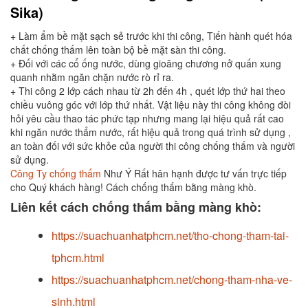
Sika
)
+ Làm ẩm bề mặt sạch sẻ trước khi thi công, Tiến hành quét hóa
chất chống thấm lên toàn bộ bề mặt sàn thi công.
+ Đối với các cổ ống nước, dùng gioăng chương nở quấn xung
quanh nhằm ngăn chặn nước rò rỉ ra.
+ Thi công 2 lớp cách nhau từ 2h đến 4h , quét lớp thứ hai theo
chiều vuông góc với lớp thứ nhất. Vật liệu này thi công không đòi
hỏi yêu cầu thao tác phức tạp nhưng mang lại hiệu quả rất cao
khi ngăn nước thẩm nước, rất hiệu quả trong quá trình sử dụng ,
an toàn đối với sức khỏe của người thi công chống thấm và người
sử dụng.
Công Ty chống thấm
Như Ý Rất hân hạnh được tư vấn trực tiếp
cho Quý khách hàng! Cách chống thấm bằng màng khò.
Liên kết cách chống thấm bằng màng khò:
https://suachuanhatphcm.net/tho-chong-tham-tai-
tphcm.html
https://suachuanhatphcm.net/chong-tham-nha-ve-
sinh.html