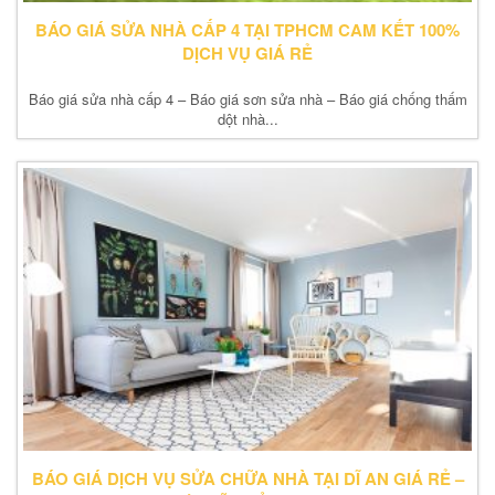
BÁO GIÁ SỬA NHÀ CẤP 4 TẠI TPHCM CAM KẾT 100%
DỊCH VỤ GIÁ RẺ
Báo giá sửa nhà cấp 4 – Báo giá sơn sửa nhà – Báo giá chống thấm
dột nhà...
BÁO GIÁ DỊCH VỤ SỬA CHỮA NHÀ TẠI DĨ AN GIÁ RẺ –