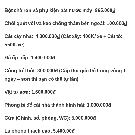
Bột chà ron và phụ kiện bắt nước máy: 865.000
đ
Chổi quét vôi và keo chống thấm bên ngoài: 100.000
đ
Cát xây nhà: 4.300.000
đ
(Cát xây: 400K/ xe + Cát tô:
550K/xe)
Đá ốp bếp: 1.400.000
đ
Công trét bột: 300.000
đ
(Gặp thợ giỏi thì trong vòng 1
ngày – sơn thì bạn có thể tự lăn)
Vật tư sơn: 1.600.000
đ
Phong bì để cái nhà thành hình hài: 1.000.000
đ
Cửa (Chính, sổ, phòng, WC): 5.000.000
đ
La phong thạch cao: 5.400.00
đ