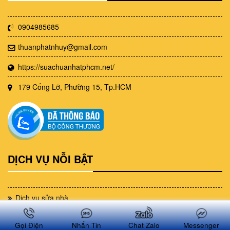
0904985685
thuanphatnhuy@gmail.com
https://suachuanhatphcm.net/
179 Cống Lỡ, Phường 15, Tp.HCM
DỊCH VỤ NỖI BẬT
Dịch vụ sửa nhà
Dịch vụ sơn nhà
Gọi Điện
Nhắn Tin
Chat Zalo
Messenger