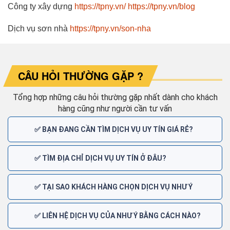
Công ty xây dựng
https://tpny.vn/
https://tpny.vn/blog
Dịch vụ sơn nhà
https://tpny.vn/son-nha
CÂU HỎI THƯỜNG GẶP ?
Tổng hợp những câu hỏi thường gặp nhất dành cho khách
hàng cũng như người cần tư vấn
✅ BẠN ĐANG CẦN TÌM DỊCH VỤ UY TÍN GIÁ RẺ?
✅ TÌM ĐỊA CHỈ DỊCH VỤ UY TÍN Ở ĐÂU?
✅ TẠI SAO KHÁCH HÀNG CHỌN DỊCH VỤ NHƯ Ý
✅ LIÊN HỆ DỊCH VỤ CỦA NHƯ Ý BẰNG CÁCH NÀO?