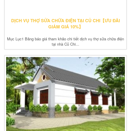
DỊCH VỤ THỢ SỬA CHỮA ĐIỆN TẠI CỦ CHI【ƯU ĐÃI
GIẢM GIÁ 10%】
Mục Lục1 Bảng báo giá tham khảo chi tiết dịch vụ thợ sửa chữa điện
tại nhà Củ Chi...