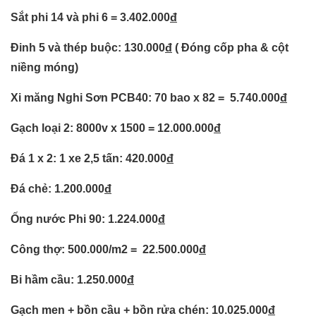
Sắt phi 14 và phi 6 = 3.402.000
đ
Đinh 5 và thép buộc: 130.000
đ
( Đóng cốp pha & cột
niềng móng)
Xi măng Nghi Sơn PCB40: 70 bao x 82 = 5.740.000
đ
Gạch loại 2: 8000v x 1500 = 12.000.000
đ
Đá 1 x 2: 1 xe 2,5 tấn: 420.000
đ
Đá chẻ: 1.200.000
đ
Ống nước Phi 90: 1.224.000
đ
Công thợ: 500.000/m2 = 22.500.000
đ
Bi hầm cầu: 1.250.000
đ
Gạch men + bồn cầu + bồn rửa chén: 10.025.000
đ