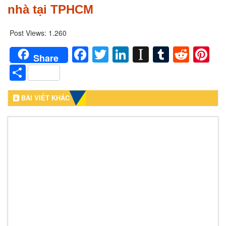
nhà tại TPHCM
Post Views:
1.260
Facebook
Twitter
LinkedIn
Instapaper
Tumblr
Redd
Pi
Share
Share
BÀI VIẾT KHÁC