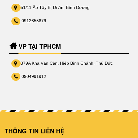
51/11 Ấp Tây B, Dĩ An, Bình Dương
0912655679
VP TẠI TPHCM
379A Kha Vạn Cân, Hiệp Bình Chánh, Thủ Đức
0904991912
THÔNG TIN LIÊN HỆ