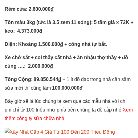
Rèm cửa: 2.600.000
đ
Tôn màu 3kg (tức là 3.5 zem 11 sóng): 5 tấm giá x 72K +
keo: 4.373.000
đ
Điện: Khoảng 1.500.000
đ
+ công nhà tự bắt.
Xe chở sắt + coi thầy cất nhà + ăn nhậu thợ thầy + đồ
cúng ….: 2.000.000
đ
Tổng Cộng
:
89.850.544
đ
+ 1 ít đồ đạc trong nhà cần sắm
sửa mới thì cũng tầm
100.000.000
đ
Bây giờ sẽ là lúc chúng ta xem qua các mẫu nhà với chi
phí chỉ từ 100 triệu như phía trên chúng ta đề cập nhé:
Xem
thêm
công ty sửa chữa nhà