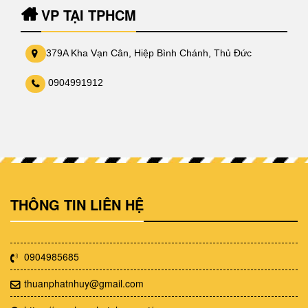
VP TẠI TPHCM
379A Kha Vạn Cân, Hiệp Bình Chánh, Thủ Đức
0904991912
THÔNG TIN LIÊN HỆ
0904985685
thuanphatnhuy@gmail.com