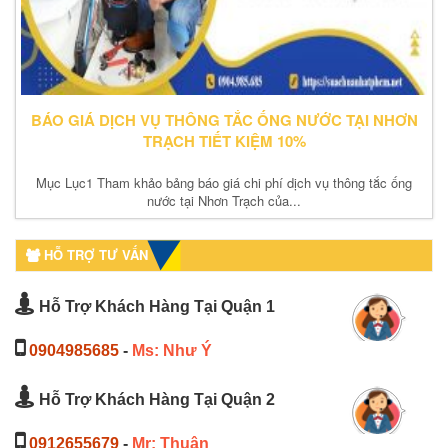
BÁO GIÁ DỊCH VỤ THÔNG TẮC ỐNG NƯỚC TẠI NHƠN
TRẠCH TIẾT KIỆM 10%
Mục Lục1 Tham khảo bảng báo giá chi phí dịch vụ thông tắc ống
nước tại Nhơn Trạch của...
HỖ TRỢ TƯ VẤN
Hỗ Trợ Khách Hàng Tại Quận 1
0904985685
-
Ms: Như Ý
Hỗ Trợ Khách Hàng Tại Quận 2
0912655679
-
Mr: Thuận