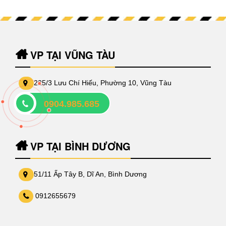
VP TẠI VŨNG TÀU
225/3 Lưu Chí Hiếu, Phường 10, Vũng Tàu
0904.985.685
0911676267
VP TẠI BÌNH DƯƠNG
51/11 Ấp Tây B, Dĩ An, Bình Dương
0912655679