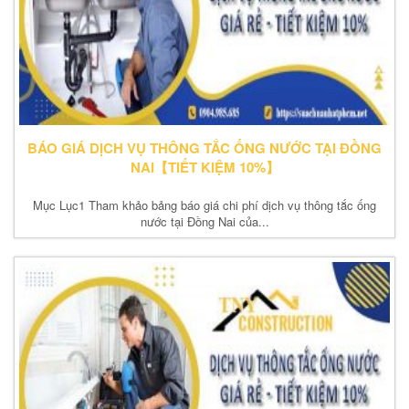
BÁO GIÁ DỊCH VỤ THÔNG TẮC ỐNG NƯỚC TẠI ĐỒNG
NAI【TIẾT KIỆM 10%】
Mục Lục1 Tham khảo bảng báo giá chi phí dịch vụ thông tắc ống
nước tại Đồng Nai của...