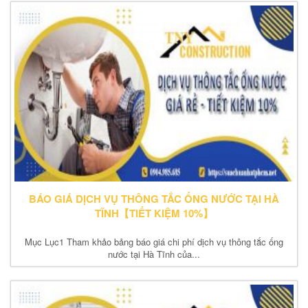
BÁO GIÁ DỊCH VỤ THÔNG TẮC ỐNG NƯỚC TẠI HÀ
TĨNH【TIẾT KIỆM 10%】
Mục Lục1 Tham khảo bảng báo giá chi phí dịch vụ thông tắc ống
nước tại Hà Tĩnh của...