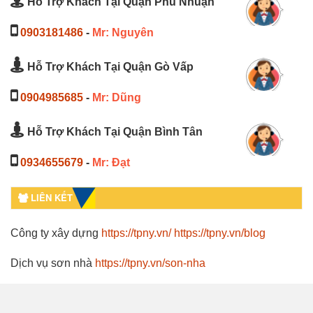
Hỗ Trợ Khách Tại Quận Phú Nhuận
0903181486
-
Mr: Nguyên
Hỗ Trợ Khách Tại Quận Gò Vấp
0904985685
-
Mr: Dũng
Hỗ Trợ Khách Tại Quận Bình Tân
0934655679
-
Mr: Đạt
LIÊN KẾT
Công ty xây dựng
https://tpny.vn/
https://tpny.vn/blog
Dịch vụ sơn nhà
https://tpny.vn/son-nha