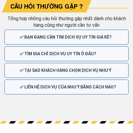
CÂU HỎI THƯỜNG GẶP ?
Tổng hợp những câu hỏi thường gặp nhất dành cho khách
hàng cũng như người cần tư vấn
✅ BẠN ĐANG CẦN TÌM DỊCH VỤ UY TÍN GIÁ RẺ?
✅ TÌM ĐỊA CHỈ DỊCH VỤ UY TÍN Ở ĐÂU?
✅ TẠI SAO KHÁCH HÀNG CHỌN DỊCH VỤ NHƯ Ý
✅ LIÊN HỆ DỊCH VỤ CỦA NHƯ Ý BẰNG CÁCH NÀO?