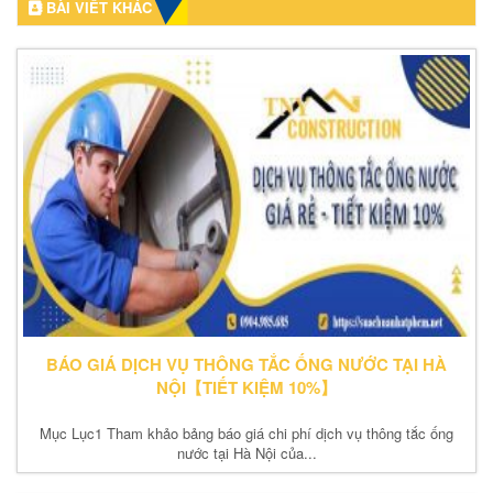
BÀI VIẾT KHÁC
BÁO GIÁ DỊCH VỤ THÔNG TẮC ỐNG NƯỚC TẠI HÀ
NỘI【TIẾT KIỆM 10%】
Mục Lục1 Tham khảo bảng báo giá chi phí dịch vụ thông tắc ống
nước tại Hà Nội của...