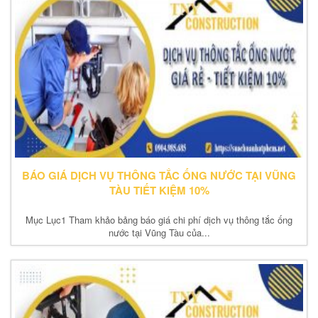
BÁO GIÁ DỊCH VỤ THÔNG TẮC ỐNG NƯỚC TẠI VŨNG
TÀU TIẾT KIỆM 10%
Mục Lục1 Tham khảo bảng báo giá chi phí dịch vụ thông tắc ống
nước tại Vũng Tàu của...