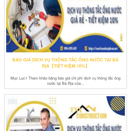
BÁO GIÁ DỊCH VỤ THÔNG TẮC ỐNG NƯỚC TẠI BÀ
RỊA【TIẾT KIỆM 10%】
Mục Lục1 Tham khảo bảng báo giá chi phí dịch vụ thông tắc ống
nước tại Bà Rịa của...