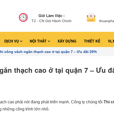
Giờ Làm Việc :
T2 - CN Giờ Hành Chính
thuanph
DỊCH VỤ
NỘI THẤT
XÂY DỰNG
THIẾT KẾ
VL
thi công vách ngăn thạch cao ở tại quận 7 – Ưu đãi 20%
găn thạch cao ở tại quận 7 – Ưu đ
hạch cao phải nói đang phát triển mạnh. Công ty chúng tôi
Thi 
g những công trình lớn nhỏ.