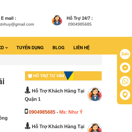
E mail :
Hỗ Trợ 24/7 :
atnhuy@gmail.com
0904985685
XD
TUYỂN DỤNG
BLOG
LIÊN HỆ
HỖ TRỢ TƯ VẤN
ãi
Hỗ Trợ Khách Hàng Tại
Quận 1
0904985685
-
Ms: Như Ý
công
Hỗ Trợ Khách Hàng Tại