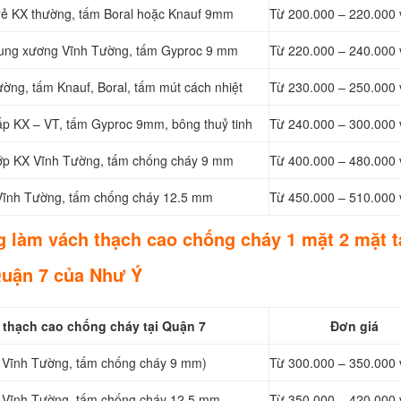
á rẻ KX thường, tấm Boral hoặc Knauf 9mm
Từ 200.000 – 220.000 
khung xương Vĩnh Tường, tấm Gyproc 9 mm
Từ 220.000 – 240.000 
ờng, tấm Knauf, Boral, tấm mút cách nhiệt
Từ 230.000 – 250.000 
ấp KX – VT, tấm Gyproc 9mm, bông thuỷ tinh
Từ 240.000 – 300.000 
 lớp KX Vĩnh Tường, tấm chống cháy 9 mm
Từ 400.000 – 480.000 
X Vĩnh Tường, tấm chống cháy 12.5 mm
Từ 450.000 – 510.000 
g làm vách thạch cao chống cháy 1 mặt 2 mặt t
uận 7 của Như Ý
thạch cao chống cháy tại Quận 7
Đơn giá
X Vĩnh Tường, tấm chống cháy 9 mm)
Từ 300.000 – 350.000 
X Vĩnh Tường, tấm chống cháy 12,5 mm
Từ 350.000 – 420.000 