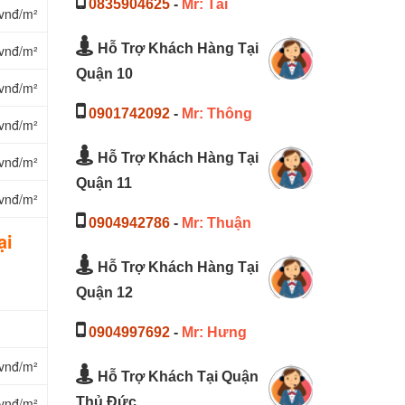
0835904625
-
Mr: Tài
vnđ/m²
Hỗ Trợ Khách Hàng Tại
vnđ/m²
Quận 10
vnđ/m²
0901742092
-
Mr: Thông
vnđ/m²
Hỗ Trợ Khách Hàng Tại
vnđ/m²
Quận 11
vnđ/m²
0904942786
-
Mr: Thuận
ại
Hỗ Trợ Khách Hàng Tại
Quận 12
0904997692
-
Mr: Hưng
vnđ/m²
Hỗ Trợ Khách Tại Quận
Thủ Đức
vnđ/m²