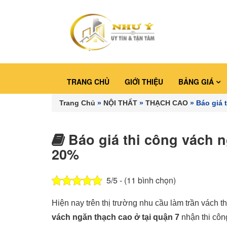
TRANG CHỦ
GIỚI THIỆU
BẢNG GIÁ
Trang Chủ
»
NỘI THẤT
»
THẠCH CAO
»
Báo giá 
Báo giá thi công vách n
20%
5/5 - (11 bình chọn)
Hiện nay trên thị trường nhu cầu làm trần vách t
vách ngăn thạch cao ở tại quận 7
nhận thi côn