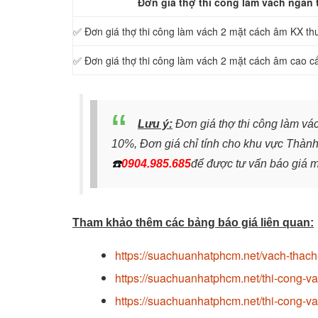
Đơn giá thợ thi công làm vách ngăn 
✅ Đơn giá thợ thi công làm vách 2 mặt cách âm KX thư
✅ Đơn giá thợ thi công làm vách 2 mặt cách âm cao c
Lưu ý:
Đơn giá thợ thi công làm v
10%, Đơn giá chỉ tính cho khu vực Thàn
☎️
0904.985.685
để đ
ược tư vấn báo giá m
Tham khảo thêm các bảng báo giá liên quan:
https://suachuanhatphcm.net/vach-thach
https://suachuanhatphcm.net/thi-cong-v
https://suachuanhatphcm.net/thi-cong-v