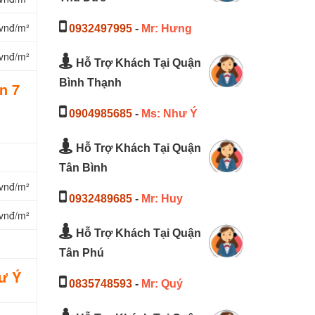
vnđ/m²
0932497995
-
Mr: Hưng
vnđ/m²
Hỗ Trợ Khách Tại Quận
Bình Thạnh
n 7
0904985685
-
Ms: Như Ý
Hỗ Trợ Khách Tại Quận
Tân Bình
vnđ/m²
0932489685
-
Mr: Huy
vnđ/m²
Hỗ Trợ Khách Tại Quận
Tân Phú
ư Ý
0835748593
-
Mr: Quý