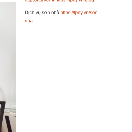
Dịch vụ sơn nhà
https://tpny.vn/son-
nha