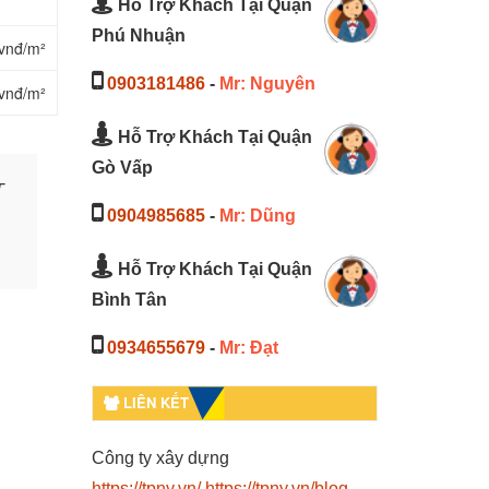
Hỗ Trợ Khách Tại Quận
Phú Nhuận
vnđ/m²
0903181486
-
Mr: Nguyên
vnđ/m²
Hỗ Trợ Khách Tại Quận
Gò Vấp
T
0904985685
-
Mr: Dũng
Hỗ Trợ Khách Tại Quận
Bình Tân
0934655679
-
Mr: Đạt
LIÊN KẾT
Công ty xây dựng
https://tpny.vn/
https://tpny.vn/blog