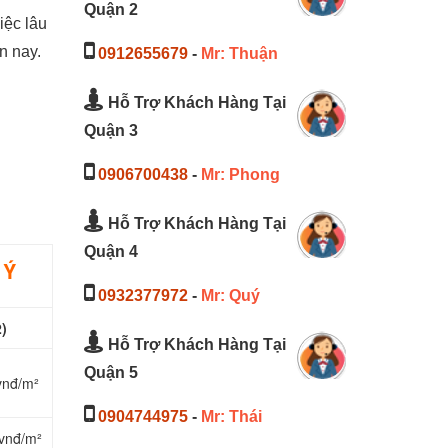
Quận 2
iệc lâu
n nay.
0912655679
-
Mr: Thuận
Hỗ Trợ Khách Hàng Tại
Quận 3
0906700438
-
Mr: Phong
Hỗ Trợ Khách Hàng Tại
Quận 4
 Ý
0932377972
-
Mr: Quý
)
Hỗ Trợ Khách Hàng Tại
Quận 5
vnđ/m²
0904744975
-
Mr: Thái
vnđ/m²