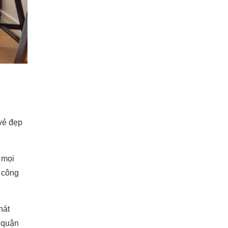
vẻ đẹp
 mọi
 công
hát
c quận