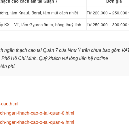
thạch cao cách âm tại Quận 7
Đơn giá
ờng, tấm Knauf, Boral, tấm mút cách nhiệt
Từ 220.000 – 250.000 
ấp KX – VT, tấm Gyproc 9mm, bông thuỷ tinh
Từ 250.000 – 300.000 
ách ngăn thạch cao tại Quận 7 của Như Ý trên chưa bao gồm VA
h Phố Hồ Chí Minh
.
Quý khách vui lòng liên hệ hotline
iễn phí.
-cao.html
ach-ngan-thach-cao-o-tai-quan-8.html
ach-ngan-thach-cao-o-tai-quan-9.html