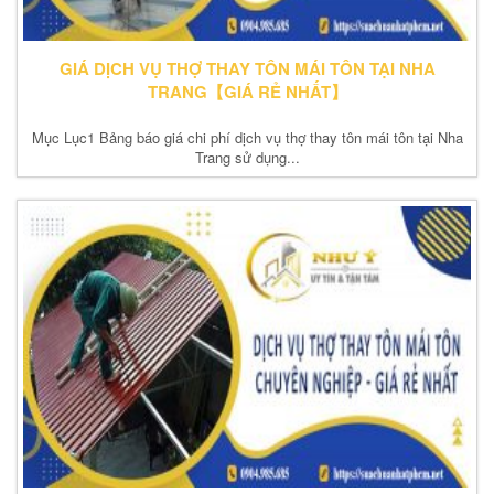
GIÁ DỊCH VỤ THỢ THAY TÔN MÁI TÔN TẠI NHA
TRANG【GIÁ RẺ NHẤT】
Mục Lục1 Bảng báo giá chi phí dịch vụ thợ thay tôn mái tôn tại Nha
Trang sử dụng...