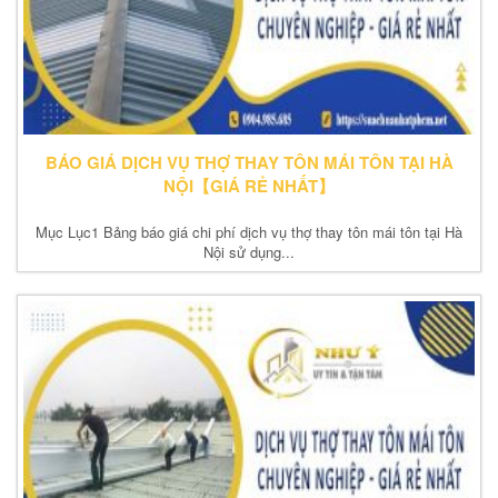
BÁO GIÁ DỊCH VỤ THỢ THAY TÔN MÁI TÔN TẠI HÀ
NỘI【GIÁ RẺ NHẤT】
Mục Lục1 Bảng báo giá chi phí dịch vụ thợ thay tôn mái tôn tại Hà
Nội sử dụng...