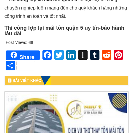
chuyên nghiệp luôn mang đến cho quý khách hàng những
công trình an toàn và tốt nhất.
Thi công lợp lại mái tôn quận 5 uy tín-bảo hành
lâu dài
Post Views:
68
Facebook
Twitter
LinkedIn
Instapaper
Tumblr
Redd
Pi
Share
Share
BÀI VIẾT KHÁC