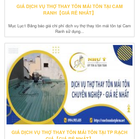
GIÁ DỊCH VỤ THỢ THAY TÔN MÁI TÔN TẠI CAM
RANH【GIÁ RẺ NHẤT】
Mục Lục1 Bảng báo giá chi phí dịch vụ thợ thay tôn mái tôn tại Cam
Ranh sử dụng...
GIÁ DỊCH VỤ THỢ THAY TÔN MÁI TÔN TẠI TP RẠCH
GIÁ【GIÁ RẺ NHẤT】