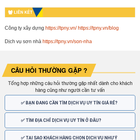
LIÊN KẾT
Công ty xây dựng
https://tpny.vn/
https://tpny.vn/blog
Dịch vụ sơn nhà
https://tpny.vn/son-nha
CÂU HỎI THƯỜNG GẶP ?
Tổng hợp những câu hỏi thường gặp nhất dành cho khách
hàng cũng như người cần tư vấn
✅ BẠN ĐANG CẦN TÌM DỊCH VỤ UY TÍN GIÁ RẺ?
✅ TÌM ĐỊA CHỈ DỊCH VỤ UY TÍN Ở ĐÂU?
✅ TẠI SAO KHÁCH HÀNG CHỌN DỊCH VỤ NHƯ Ý