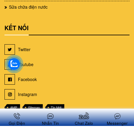
Sửa chữa điện nước
KẾT NỐI
Twitter
Youtube
Facebook
Instagram
AMP
Sitemap
Tin Mới
Sơ đồ trang web suachuanhatphcm.net
Gọi Điện
Nhắn Tin
Chat Zalo
Messenger
© 2020 BẢN QUYỀN THUỘC VỀ