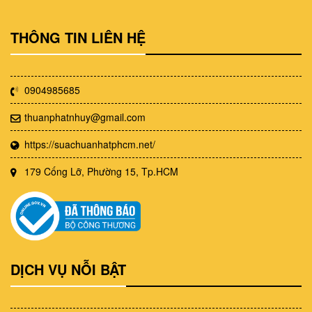
THÔNG TIN LIÊN HỆ
0904985685
thuanphatnhuy@gmail.com
https://suachuanhatphcm.net/
179 Cống Lỡ, Phường 15, Tp.HCM
DỊCH VỤ NỖI BẬT