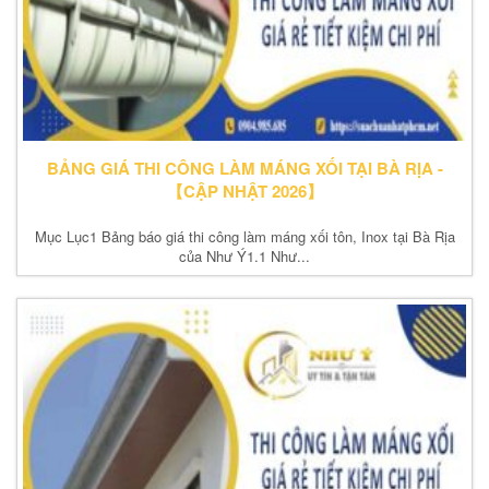
BẢNG GIÁ THI CÔNG LÀM MÁNG XỐI TẠI BÀ RỊA -
【CẬP NHẬT 2026】
Mục Lục1 Bảng báo giá thi công làm máng xối tôn, Inox tại Bà Rịa
của Như Ý1.1 Như...