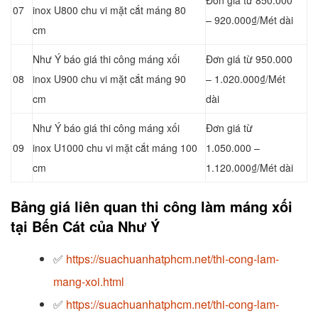
07
inox U800 chu vi mặt cắt máng 80
– 920.000₫/Mét dài
cm
Như Ý báo giá thi công máng xối
Đơn giá từ 950.000
08
inox U900 chu vi mặt cắt máng 90
– 1.020.000₫/Mét
cm
dài
Như Ý báo giá thi công máng xối
Đơn giá từ
09
inox U1000 chu vi mặt cắt máng 100
1.050.000 –
cm
1.120.000₫/Mét dài
Bảng giá liên quan thi công làm máng xối
tại Bến Cát của Như Ý
✅
https://suachuanhatphcm.net/thi-cong-lam-
mang-xoi.html
✅
https://suachuanhatphcm.net/thi-cong-lam-