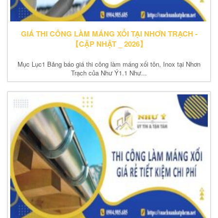
GIÁ THI CÔNG LÀM MÁNG XỐI TẠI NHƠN TRẠCH -
【CẬP NHẬT _ 2026】
Mục Lục1 Bảng báo giá thi công làm máng xối tôn, Inox tại Nhơn
Trạch của Như Ý1.1 Như...