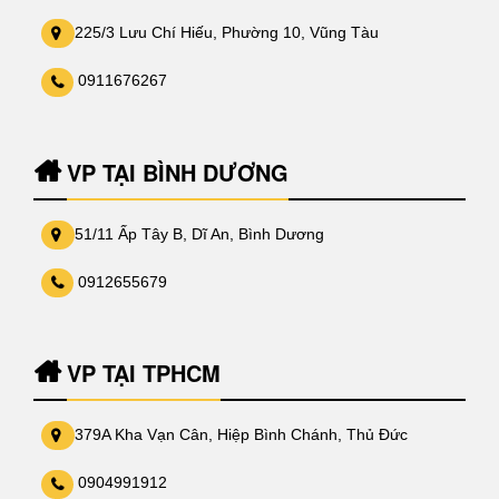
225/3 Lưu Chí Hiếu, Phường 10, Vũng Tàu
0911676267
VP TẠI BÌNH DƯƠNG
51/11 Ấp Tây B, Dĩ An, Bình Dương
0912655679
VP TẠI TPHCM
379A Kha Vạn Cân, Hiệp Bình Chánh, Thủ Đức
0904991912