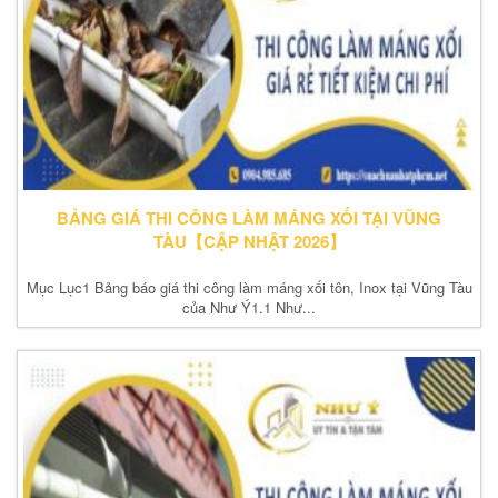
BẢNG GIÁ THI CÔNG LÀM MÁNG XỐI TẠI VŨNG
TÀU【CẬP NHẬT 2026】
Mục Lục1 Bảng báo giá thi công làm máng xối tôn, Inox tại Vũng Tàu
của Như Ý1.1 Như...