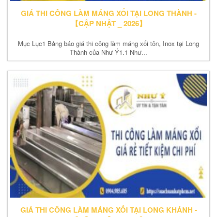
GIÁ THI CÔNG LÀM MÁNG XỐI TẠI LONG THÀNH -
【CẬP NHẬT _ 2026】
Mục Lục1 Bảng báo giá thi công làm máng xối tôn, Inox tại Long
Thành của Như Ý1.1 Như...
GIÁ THI CÔNG LÀM MÁNG XỐI TẠI LONG KHÁNH -