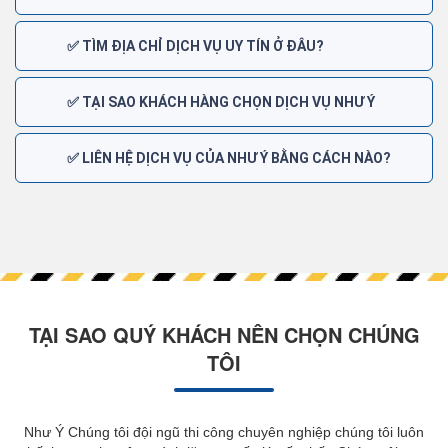
✅ TÌM ĐỊA CHỈ DỊCH VỤ UY TÍN Ở ĐÂU?
✅ TẠI SAO KHÁCH HÀNG CHỌN DỊCH VỤ NHƯ Ý
✅ LIÊN HỆ DỊCH VỤ CỦA NHƯ Ý BẰNG CÁCH NÀO?
TẠI SAO QUÝ KHÁCH NÊN CHỌN CHÚNG
TÔI
Như Ý Chúng tôi đội ngũ thi công chuyên nghiệp chúng tôi luôn