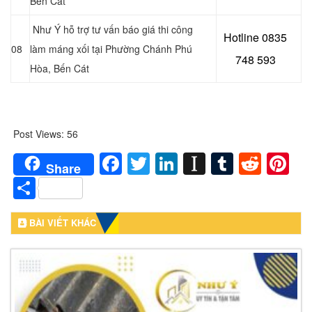
Bến Cát
Như Ý hỗ trợ tư vấn báo giá thi công
Hotline 0
835
08
làm máng xối tại
Phường Chánh Phú
748 593
Hòa
, Bến Cát
Post Views:
56
Facebook
Twitter
LinkedIn
Instapaper
Tumblr
Redd
Pi
Share
Share
BÀI VIẾT KHÁC