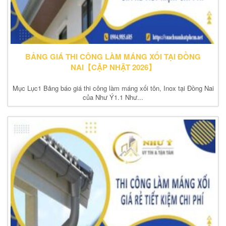
BẢNG GIÁ THI CÔNG LÀM MÁNG XỐI TẠI ĐỒNG
NAI【CẬP NHẬT 2026】
Mục Lục1 Bảng báo giá thi công làm máng xối tôn, Inox tại Đồng Nai
của Như Ý1.1 Như...