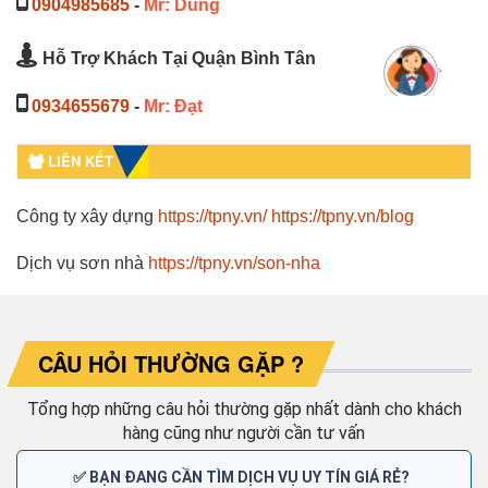
0904985685
-
Mr: Dũng
Hỗ Trợ Khách Tại Quận Bình Tân
0934655679
-
Mr: Đạt
LIÊN KẾT
Công ty xây dựng
https://tpny.vn/
https://tpny.vn/blog
Dịch vụ sơn nhà
https://tpny.vn/son-nha
CÂU HỎI THƯỜNG GẶP ?
Tổng hợp những câu hỏi thường gặp nhất dành cho khách
hàng cũng như người cần tư vấn
✅ BẠN ĐANG CẦN TÌM DỊCH VỤ UY TÍN GIÁ RẺ?