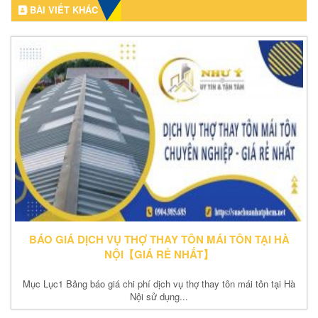
BÀI VIẾT KHÁC
BÁO GIÁ DỊCH VỤ THỢ THAY TÔN MÁI TÔN TẠI HÀ
NỘI【GIÁ RẺ NHẤT】
Mục Lục1 Bảng báo giá chi phí dịch vụ thợ thay tôn mái tôn tại Hà
Nội sử dụng...