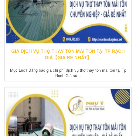
GIÁ DỊCH VỤ THỢ THAY TÔN MÁI TÔN TẠI TP RẠCH
GIÁ【GIÁ RẺ NHẤT】
Mục Lục1 Bảng báo giá chi phí dịch vụ thợ thay tôn mái tôn tại Tp
Rạch Giá sử...