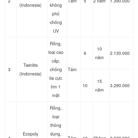
2
Tấm
5
2 năm
1.390.000
(Indonesia)
không
phủ
chống
UV
Rỗng,
10
loại cao
6
2.130.000
năm
cấp,
Twinlite
3
chống
Tấm
(Indonesia)
tia cực
15
10
3.290.000
tím 1
năm
mặt
Rỗng,
loại
thông
Ecopoly
dụng,