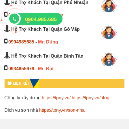
Hỗ Trợ Khách Tại Quận Phú Nhuận
0903181486
-
Mr: Nguyên
0904.985.685
Hỗ Trợ Khách Tại Quận Gò Vấp
0904985685
-
Mr: Dũng
Hỗ Trợ Khách Tại Quận Bình Tân
0934655679
-
Mr: Đạt
LIÊN KẾT
Công ty xây dựng
https://tpny.vn/
https://tpny.vn/blog
Dịch vụ sơn nhà
https://tpny.vn/son-nha