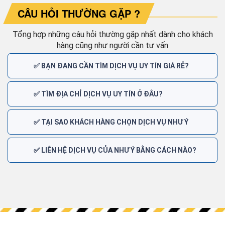
CÂU HỎI THƯỜNG GẶP ?
Tổng hợp những câu hỏi thường gặp nhất dành cho khách
hàng cũng như người cần tư vấn
✅ BẠN ĐANG CẦN TÌM DỊCH VỤ UY TÍN GIÁ RẺ?
✅ TÌM ĐỊA CHỈ DỊCH VỤ UY TÍN Ở ĐÂU?
✅ TẠI SAO KHÁCH HÀNG CHỌN DỊCH VỤ NHƯ Ý
✅ LIÊN HỆ DỊCH VỤ CỦA NHƯ Ý BẰNG CÁCH NÀO?