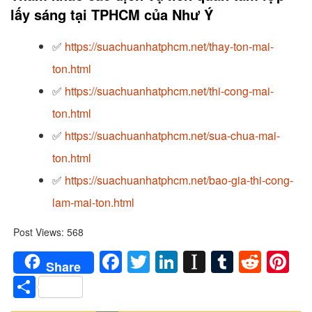
lấy sáng tại TPHCM của Như Ý
✅
https://suachuanhatphcm.net/thay-ton-mai-
ton.html
✅
https://suachuanhatphcm.net/thi-cong-mai-
ton.html
✅
https://suachuanhatphcm.net/sua-chua-mai-
ton.html
✅
https://suachuanhatphcm.net/bao-gia-thi-cong-
lam-mai-ton.html
Post Views:
568
Facebook
Twitter
LinkedIn
Instapaper
Tumblr
Redd
Pi
Share
Share