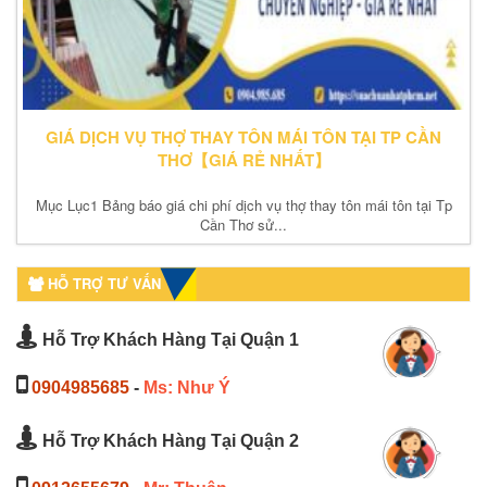
GIÁ DỊCH VỤ THỢ THAY TÔN MÁI TÔN TẠI TP CẦN
THƠ【GIÁ RẺ NHẤT】
Mục Lục1 Bảng báo giá chi phí dịch vụ thợ thay tôn mái tôn tại Tp
Cần Thơ sử...
HỖ TRỢ TƯ VẤN
Hỗ Trợ Khách Hàng Tại Quận 1
0904985685
-
Ms: Như Ý
Hỗ Trợ Khách Hàng Tại Quận 2