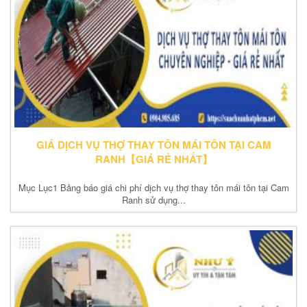
GIÁ DỊCH VỤ THỢ THAY TÔN MÁI TÔN TẠI CAM
RANH【GIÁ RẺ NHẤT】
Mục Lục1 Bảng báo giá chi phí dịch vụ thợ thay tôn mái tôn tại Cam
Ranh sử dụng...