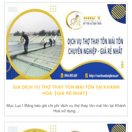
GIÁ DỊCH VỤ THỢ THAY TÔN MÁI TÔN TẠI KHÁNH
HOÀ【GIÁ RẺ NHẤT】
Mục Lục1 Bảng báo giá chi phí dịch vụ thợ thay tôn mái tôn tại Khánh
Hoà sử dụng...