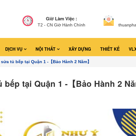
Giờ Làm Việc :
T2 - CN Giờ Hành Chính
thuanph
DỊCH VỤ
NỘI THẤT
XÂY DỰNG
THIẾT KẾ
VL
 sửa tủ bếp tại Quận 1 -【Bảo Hành 2 Năm】
ủ bếp tại Quận 1 -【Bảo Hành 2 