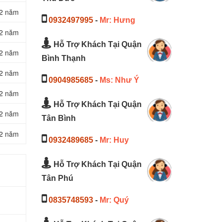
2 năm
0932497995
-
Mr: Hưng
2 năm
Hỗ Trợ Khách Tại Quận
2 năm
Bình Thạnh
2 năm
0904985685
-
Ms: Như Ý
2 năm
Hỗ Trợ Khách Tại Quận
2 năm
Tân Bình
2 năm
0932489685
-
Mr: Huy
Hỗ Trợ Khách Tại Quận
Tân Phú
0835748593
-
Mr: Quý