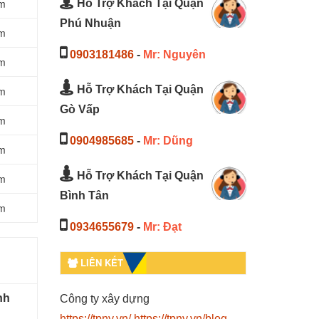
m
Hỗ Trợ Khách Tại Quận
Phú Nhuận
m
0903181486
-
Mr: Nguyên
m
Hỗ Trợ Khách Tại Quận
m
Gò Vấp
m
0904985685
-
Mr: Dũng
m
Hỗ Trợ Khách Tại Quận
m
Bình Tân
m
0934655679
-
Mr: Đạt
LIÊN KẾT
nh
Công ty xây dựng
https://tpny.vn/
https://tpny.vn/blog