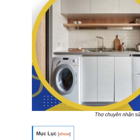
Thợ chuyên nhận s
Mục Lục
[
show
]