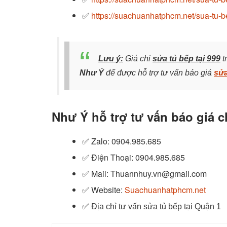
✅
https://suachuanhatphcm.net/sua-tu-b
Lưu ý:
Giá chi
sửa tủ bếp tại 999
t
Như Ý
để được hỗ trợ tư vấn báo giá
sửa
Như Ý hỗ trợ tư vấn báo giá c
✅ Zalo
: 0904.985.685
✅
Điện Thoại: 0904.985.685
✅
Mail: Thuannhuy.vn@gmail.com
✅
Website:
Suachuanhatphcm.net
✅
Địa chỉ tư vấn sửa tủ bếp tại Quận 1