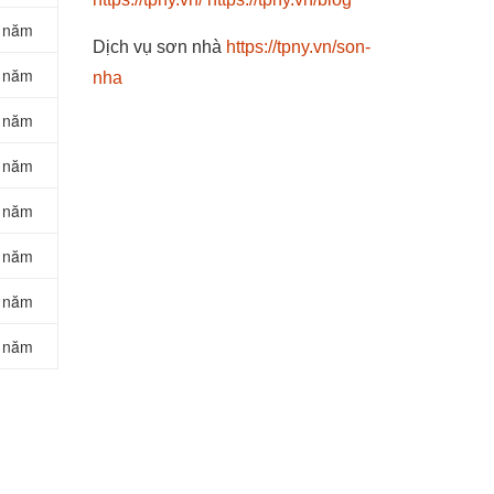
 năm
Dịch vụ sơn nhà
https://tpny.vn/son-
 năm
nha
 năm
 năm
 năm
 năm
 năm
 năm