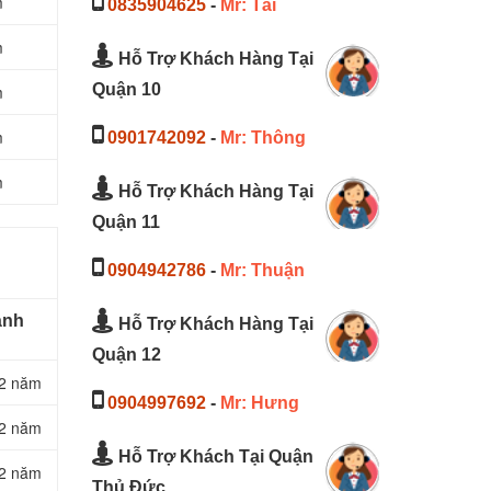
m
0835904625
-
Mr: Tài
m
Hỗ Trợ Khách Hàng Tại
Quận 10
m
m
0901742092
-
Mr: Thông
m
Hỗ Trợ Khách Hàng Tại
Quận 11
0904942786
-
Mr: Thuận
ành
Hỗ Trợ Khách Hàng Tại
Quận 12
2 năm
0904997692
-
Mr: Hưng
2 năm
Hỗ Trợ Khách Tại Quận
2 năm
Thủ Đức