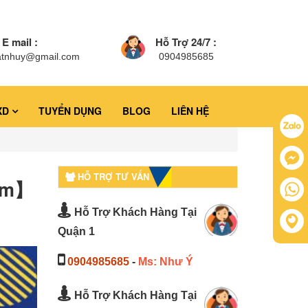
E mail :
Hỗ Trợ 24/7 :
atnhuy@gmail.com
0904985685
XD
TUYỂN DỤNG
BLOG
LIÊN HỆ
HỖ TRỢ TƯ VẤN
Năm】
Hỗ Trợ Khách Hàng Tại
Quận 1
0904985685
-
Ms: Như Ý
Hỗ Trợ Khách Hàng Tại