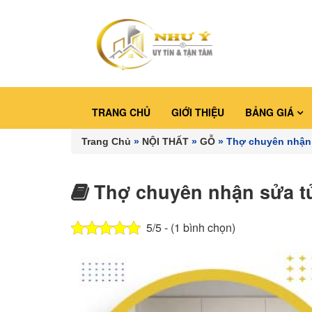
TRANG CHỦ
GIỚI THIỆU
BẢNG GIÁ
Trang Chủ
»
NỘI THẤT
»
GỖ
»
Thợ chuyên nhận
Thợ chuyên nhận sửa t
5/5 - (1 bình chọn)